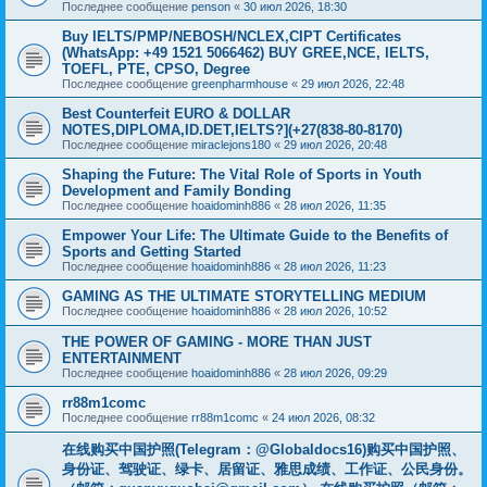
Последнее сообщение
penson
«
30 июл 2026, 18:30
Buy IELTS/PMP/NEBOSH/NCLEX,CIPT Certificates
(WhatsApp: +49 1521 5066462) BUY GREE,NCE, IELTS,
TOEFL, PTE, CPSO, Degree
Последнее сообщение
greenpharmhouse
«
29 июл 2026, 22:48
Best Counterfeit EURO & DOLLAR
NOTES,DIPLOMA,ID.DET,IELTS?](+27(838-80-8170)
Последнее сообщение
miraclejons180
«
29 июл 2026, 20:48
Shaping the Future: The Vital Role of Sports in Youth
Development and Family Bonding
Последнее сообщение
hoaidominh886
«
28 июл 2026, 11:35
Empower Your Life: The Ultimate Guide to the Benefits of
Sports and Getting Started
Последнее сообщение
hoaidominh886
«
28 июл 2026, 11:23
GAMING AS THE ULTIMATE STORYTELLING MEDIUM
Последнее сообщение
hoaidominh886
«
28 июл 2026, 10:52
THE POWER OF GAMING - MORE THAN JUST
ENTERTAINMENT
Последнее сообщение
hoaidominh886
«
28 июл 2026, 09:29
rr88m1comc
Последнее сообщение
rr88m1comc
«
24 июл 2026, 08:32
在线购买中国护照(Telegram：@Globaldocs16)购买中国护照、
身份证、驾驶证、绿卡、居留证、雅思成绩、工作证、公民身份。