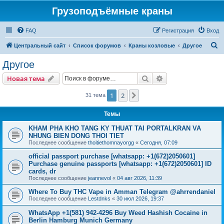
Грузоподъёмные краны
FAQ
Регистрация
Вход
П
Центральный сайт
Список форумов
Краны козловые
Другое
о
Другое
и
Поиск
Расширенный пои
Новая тема
с
к
1
2
След.
31 тема
Темы
KHAM PHA KHO TANG KY THUAT TAI PORTALKRAN VA
NHUNG BIEN DONG THOI TIET
Последнее сообщение
thoitiethomnayorgg
«
Сегодня, 07:09
official passport purchase [whatsapp: +1(672)2050601]
Purchase genuine passports [whatsapp: +1(672)2050601] ID
cards, dr
Последнее сообщение
jeannevol
«
04 авг 2026, 11:39
Where To Buy THC Vape in Amman Telegram @ahrrendaniel
Последнее сообщение
Lestdnks
«
30 июл 2026, 19:37
WhatsApp +1(581) 942-4296 Buy Weed Hashish Cocaine in
Berlin Hamburg Munich Germany