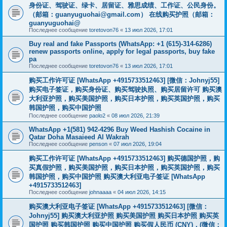
身份证、驾驶证、绿卡、居留证、雅思成绩、工作证、公民身份。
（邮箱：
guanyuguohai@gmail.com
） 在线购买护照（邮箱：
guanyuguohai@
Последнее сообщение
toretovon76
«
13 июл 2026, 17:01
Buy real and fake Passports (WhatsApp: +1 (615)-314-6286)
renew passports online, apply for legal passports, buy fake
pa
Последнее сообщение
toretovon76
«
13 июл 2026, 17:01
购买工作许可证 [WhatsApp +4915733512463] [微信：Johnyj55]
购买电子签证，购买身份证、购买驾驶执照、购买居留许可 购买澳
大利亚护照，购买美国护照，购买日本护照，购买英国护照，购买
韩国护照，购买中国护照
Последнее сообщение
paolo2
«
08 июл 2026, 21:39
WhatsApp +1(581) 942-4296 Buy Weed Hashish Cocaine in
Qatar Doha Masaieed Al Wakrah
Последнее сообщение
penson
«
07 июл 2026, 19:04
购买工作许可证 [WhatsApp +4915733512463] 购买德国护照，购
买真假护照，购买美国护照，购买日本护照，购买英国护照，购买
韩国护照，购买中国护照 购买澳大利亚电子签证 [WhatsApp
+4915733512463]
Последнее сообщение
johnaaaa
«
04 июл 2026, 14:15
购买澳大利亚电子签证 [WhatsApp +4915733512463] [微信：
Johnyj55] 购买澳大利亚护照 购买美国护照 购买日本护照 购买英
国护照 购买韩国护照 购买中国护照 购买假人民币 (CNY)，(微信：