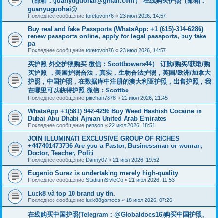
（邮箱：
guanyuguohai@gmail.com
） 在线购买护照（邮箱：
guanyuguohai@
Последнее сообщение
toretovon76
«
23 июл 2026, 14:57
Buy real and fake Passports (WhatsApp: +1 (615)-314-6286)
renew passports online, apply for legal passports, buy fake
pa
Последнее сообщение
toretovon76
«
23 июл 2026, 14:57
买护照 外交护照购买 微信：Scottbowers44） 订购/购买/获取/购
买护照 ，美国护照合法，真实，生物合法护照，英国/欧洲/加拿大
护照，中国护照，在数据库中注册的澳大利亚护照，出售护照，我
在哪里可以获得护照 微信：Scottbo
Последнее сообщение
pinchan7878
«
22 июл 2026, 21:45
WhatsApp +1(581) 942-4296 Buy Weed Hashish Cocaine in
Dubai Abu Dhabi Ajman United Arab Emirates
Последнее сообщение
penson
«
22 июл 2026, 18:51
JOIN ILLUMINATI EXCLUSIVE GROUP OF RICHES
+447401473736 Are you a Pastor, Businessman or woman,
Doctor, Teacher, Politi
Последнее сообщение
Danny07
«
21 июл 2026, 19:52
Eugenio Surez is undertaking merely high-quality
Последнее сообщение
StadiumStyleCo
«
21 июл 2026, 11:53
Luck8 và top 10 brand uy tín.
Последнее сообщение
luck88gamees
«
18 июл 2026, 07:26
在线购买中国护照(Telegram：@Globaldocs16)购买中国护照、