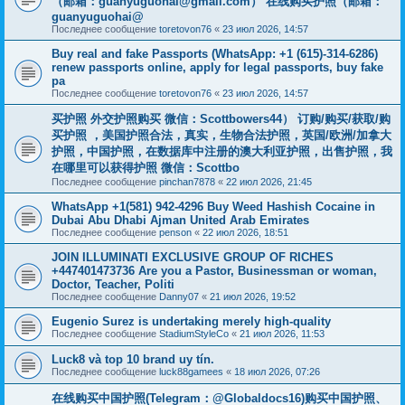
（邮箱：
guanyuguohai@gmail.com
） 在线购买护照（邮箱：
guanyuguohai@
Последнее сообщение
toretovon76
«
23 июл 2026, 14:57
Buy real and fake Passports (WhatsApp: +1 (615)-314-6286)
renew passports online, apply for legal passports, buy fake
pa
Последнее сообщение
toretovon76
«
23 июл 2026, 14:57
买护照 外交护照购买 微信：Scottbowers44） 订购/购买/获取/购
买护照 ，美国护照合法，真实，生物合法护照，英国/欧洲/加拿大
护照，中国护照，在数据库中注册的澳大利亚护照，出售护照，我
在哪里可以获得护照 微信：Scottbo
Последнее сообщение
pinchan7878
«
22 июл 2026, 21:45
WhatsApp +1(581) 942-4296 Buy Weed Hashish Cocaine in
Dubai Abu Dhabi Ajman United Arab Emirates
Последнее сообщение
penson
«
22 июл 2026, 18:51
JOIN ILLUMINATI EXCLUSIVE GROUP OF RICHES
+447401473736 Are you a Pastor, Businessman or woman,
Doctor, Teacher, Politi
Последнее сообщение
Danny07
«
21 июл 2026, 19:52
Eugenio Surez is undertaking merely high-quality
Последнее сообщение
StadiumStyleCo
«
21 июл 2026, 11:53
Luck8 và top 10 brand uy tín.
Последнее сообщение
luck88gamees
«
18 июл 2026, 07:26
在线购买中国护照(Telegram：@Globaldocs16)购买中国护照、