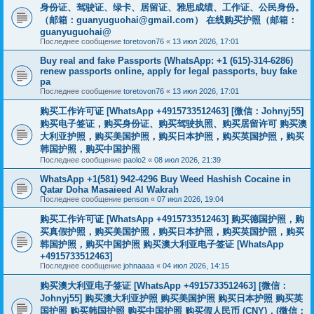
身份证、驾驶证、绿卡、居留证、雅思成绩、工作证、公民身份。
（邮箱：
guanyuguohai@gmail.com
） 在线购买护照（邮箱：
guanyuguohai@
Последнее сообщение
toretovon76
«
13 июл 2026, 17:01
Buy real and fake Passports (WhatsApp: +1 (615)-314-6286)
renew passports online, apply for legal passports, buy fake
pa
Последнее сообщение
toretovon76
«
13 июл 2026, 17:01
购买工作许可证 [WhatsApp +4915733512463] [微信：Johnyj55]
购买电子签证，购买身份证、购买驾驶执照、购买居留许可 购买澳
大利亚护照，购买美国护照，购买日本护照，购买英国护照，购买
韩国护照，购买中国护照
Последнее сообщение
paolo2
«
08 июл 2026, 21:39
WhatsApp +1(581) 942-4296 Buy Weed Hashish Cocaine in
Qatar Doha Masaieed Al Wakrah
Последнее сообщение
penson
«
07 июл 2026, 19:04
购买工作许可证 [WhatsApp +4915733512463] 购买德国护照，购
买真假护照，购买美国护照，购买日本护照，购买英国护照，购买
韩国护照，购买中国护照 购买澳大利亚电子签证 [WhatsApp
+4915733512463]
Последнее сообщение
johnaaaa
«
04 июл 2026, 14:15
购买澳大利亚电子签证 [WhatsApp +4915733512463] [微信：
Johnyj55] 购买澳大利亚护照 购买美国护照 购买日本护照 购买英
国护照 购买韩国护照 购买中国护照 购买假人民币 (CNY)，(微信：