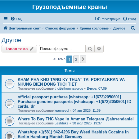
Грузоподъёмные краны
FAQ
Регистрация
Вход
П
Центральный сайт
Список форумов
Краны козловые
Другое
о
Другое
и
Поиск
Расширенный пои
Новая тема
с
к
1
2
След.
31 тема
Темы
KHAM PHA KHO TANG KY THUAT TAI PORTALKRAN VA
NHUNG BIEN DONG THOI TIET
Последнее сообщение
thoitiethomnayorgg
«
Вчера, 07:09
official passport purchase [whatsapp: +1(672)2050601]
Purchase genuine passports [whatsapp: +1(672)2050601] ID
cards, dr
Последнее сообщение
jeannevol
«
04 авг 2026, 11:39
Where To Buy THC Vape in Amman Telegram @ahrrendaniel
Последнее сообщение
Lestdnks
«
30 июл 2026, 19:37
WhatsApp +1(581) 942-4296 Buy Weed Hashish Cocaine in
Berlin Hamburg Munich Germany