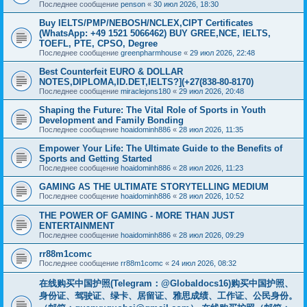
Последнее сообщение
penson
«
30 июл 2026, 18:30
Buy IELTS/PMP/NEBOSH/NCLEX,CIPT Certificates
(WhatsApp: +49 1521 5066462) BUY GREE,NCE, IELTS,
TOEFL, PTE, CPSO, Degree
Последнее сообщение
greenpharmhouse
«
29 июл 2026, 22:48
Best Counterfeit EURO & DOLLAR
NOTES,DIPLOMA,ID.DET,IELTS?](+27(838-80-8170)
Последнее сообщение
miraclejons180
«
29 июл 2026, 20:48
Shaping the Future: The Vital Role of Sports in Youth
Development and Family Bonding
Последнее сообщение
hoaidominh886
«
28 июл 2026, 11:35
Empower Your Life: The Ultimate Guide to the Benefits of
Sports and Getting Started
Последнее сообщение
hoaidominh886
«
28 июл 2026, 11:23
GAMING AS THE ULTIMATE STORYTELLING MEDIUM
Последнее сообщение
hoaidominh886
«
28 июл 2026, 10:52
THE POWER OF GAMING - MORE THAN JUST
ENTERTAINMENT
Последнее сообщение
hoaidominh886
«
28 июл 2026, 09:29
rr88m1comc
Последнее сообщение
rr88m1comc
«
24 июл 2026, 08:32
在线购买中国护照(Telegram：@Globaldocs16)购买中国护照、
身份证、驾驶证、绿卡、居留证、雅思成绩、工作证、公民身份。