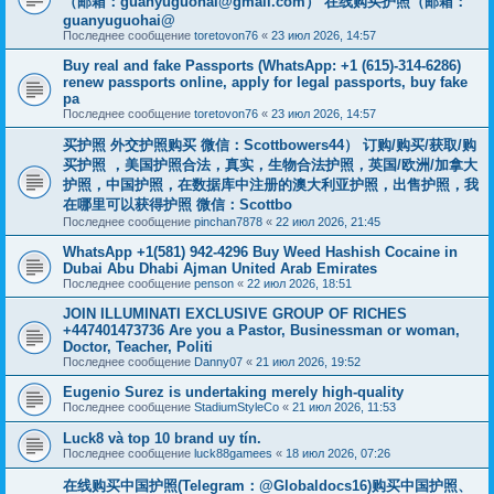
（邮箱：
guanyuguohai@gmail.com
） 在线购买护照（邮箱：
guanyuguohai@
Последнее сообщение
toretovon76
«
23 июл 2026, 14:57
Buy real and fake Passports (WhatsApp: +1 (615)-314-6286)
renew passports online, apply for legal passports, buy fake
pa
Последнее сообщение
toretovon76
«
23 июл 2026, 14:57
买护照 外交护照购买 微信：Scottbowers44） 订购/购买/获取/购
买护照 ，美国护照合法，真实，生物合法护照，英国/欧洲/加拿大
护照，中国护照，在数据库中注册的澳大利亚护照，出售护照，我
在哪里可以获得护照 微信：Scottbo
Последнее сообщение
pinchan7878
«
22 июл 2026, 21:45
WhatsApp +1(581) 942-4296 Buy Weed Hashish Cocaine in
Dubai Abu Dhabi Ajman United Arab Emirates
Последнее сообщение
penson
«
22 июл 2026, 18:51
JOIN ILLUMINATI EXCLUSIVE GROUP OF RICHES
+447401473736 Are you a Pastor, Businessman or woman,
Doctor, Teacher, Politi
Последнее сообщение
Danny07
«
21 июл 2026, 19:52
Eugenio Surez is undertaking merely high-quality
Последнее сообщение
StadiumStyleCo
«
21 июл 2026, 11:53
Luck8 và top 10 brand uy tín.
Последнее сообщение
luck88gamees
«
18 июл 2026, 07:26
在线购买中国护照(Telegram：@Globaldocs16)购买中国护照、