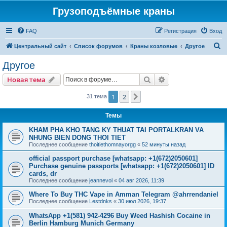
Грузоподъёмные краны
FAQ
Регистрация
Вход
П
Центральный сайт
Список форумов
Краны козловые
Другое
о
Другое
и
Поиск
Расширенный пои
Новая тема
с
к
1
2
След.
31 тема
Темы
KHAM PHA KHO TANG KY THUAT TAI PORTALKRAN VA
NHUNG BIEN DONG THOI TIET
Последнее сообщение
thoitiethomnayorgg
«
52 минуты назад
official passport purchase [whatsapp: +1(672)2050601]
Purchase genuine passports [whatsapp: +1(672)2050601] ID
cards, dr
Последнее сообщение
jeannevol
«
04 авг 2026, 11:39
Where To Buy THC Vape in Amman Telegram @ahrrendaniel
Последнее сообщение
Lestdnks
«
30 июл 2026, 19:37
WhatsApp +1(581) 942-4296 Buy Weed Hashish Cocaine in
Berlin Hamburg Munich Germany