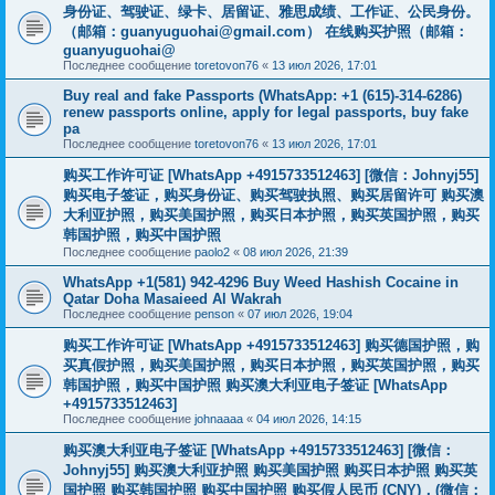
身份证、驾驶证、绿卡、居留证、雅思成绩、工作证、公民身份。
（邮箱：
guanyuguohai@gmail.com
） 在线购买护照（邮箱：
guanyuguohai@
Последнее сообщение
toretovon76
«
13 июл 2026, 17:01
Buy real and fake Passports (WhatsApp: +1 (615)-314-6286)
renew passports online, apply for legal passports, buy fake
pa
Последнее сообщение
toretovon76
«
13 июл 2026, 17:01
购买工作许可证 [WhatsApp +4915733512463] [微信：Johnyj55]
购买电子签证，购买身份证、购买驾驶执照、购买居留许可 购买澳
大利亚护照，购买美国护照，购买日本护照，购买英国护照，购买
韩国护照，购买中国护照
Последнее сообщение
paolo2
«
08 июл 2026, 21:39
WhatsApp +1(581) 942-4296 Buy Weed Hashish Cocaine in
Qatar Doha Masaieed Al Wakrah
Последнее сообщение
penson
«
07 июл 2026, 19:04
购买工作许可证 [WhatsApp +4915733512463] 购买德国护照，购
买真假护照，购买美国护照，购买日本护照，购买英国护照，购买
韩国护照，购买中国护照 购买澳大利亚电子签证 [WhatsApp
+4915733512463]
Последнее сообщение
johnaaaa
«
04 июл 2026, 14:15
购买澳大利亚电子签证 [WhatsApp +4915733512463] [微信：
Johnyj55] 购买澳大利亚护照 购买美国护照 购买日本护照 购买英
国护照 购买韩国护照 购买中国护照 购买假人民币 (CNY)，(微信：