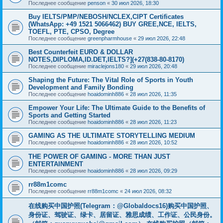
Последнее сообщение
penson
«
30 июл 2026, 18:30
Buy IELTS/PMP/NEBOSH/NCLEX,CIPT Certificates
(WhatsApp: +49 1521 5066462) BUY GREE,NCE, IELTS,
TOEFL, PTE, CPSO, Degree
Последнее сообщение
greenpharmhouse
«
29 июл 2026, 22:48
Best Counterfeit EURO & DOLLAR
NOTES,DIPLOMA,ID.DET,IELTS?](+27(838-80-8170)
Последнее сообщение
miraclejons180
«
29 июл 2026, 20:48
Shaping the Future: The Vital Role of Sports in Youth
Development and Family Bonding
Последнее сообщение
hoaidominh886
«
28 июл 2026, 11:35
Empower Your Life: The Ultimate Guide to the Benefits of
Sports and Getting Started
Последнее сообщение
hoaidominh886
«
28 июл 2026, 11:23
GAMING AS THE ULTIMATE STORYTELLING MEDIUM
Последнее сообщение
hoaidominh886
«
28 июл 2026, 10:52
THE POWER OF GAMING - MORE THAN JUST
ENTERTAINMENT
Последнее сообщение
hoaidominh886
«
28 июл 2026, 09:29
rr88m1comc
Последнее сообщение
rr88m1comc
«
24 июл 2026, 08:32
在线购买中国护照(Telegram：@Globaldocs16)购买中国护照、
身份证、驾驶证、绿卡、居留证、雅思成绩、工作证、公民身份。