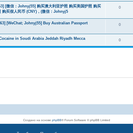
463] [微信：Johnyj55] 购买澳大利亚护照 购买美国护照 购买
0
假人民币 (CNY)，(微信：Johnyj5
3] [WeChat; Johnyj55] Buy Australian Passport
0
Cocaine in Soudi Arabia Jeddah Riyadh Mecca
0
Создано на основе
phpBB
® Forum Software © phpBB Limited
Русская поддержка phpBB
Конфиденциальность
|
Правила