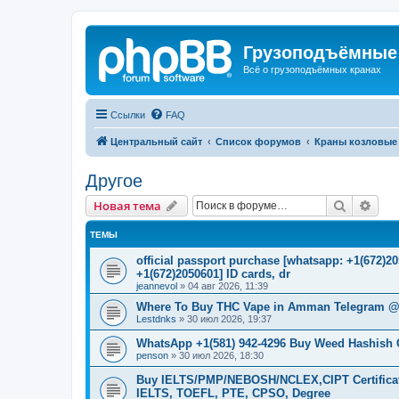
Грузоподъёмные
Всё о грузоподъёмных кранах
Ссылки
FAQ
Центральный сайт
Список форумов
Краны козловые
Другое
Поиск
Рас
Новая тема
ТЕМЫ
official passport purchase [whatsapp: +1(672)
+1(672)2050601] ID cards, dr
jeannevol
»
04 авг 2026, 11:39
Where To Buy THC Vape in Amman Telegram @
Lestdnks
»
30 июл 2026, 19:37
WhatsApp +1(581) 942-4296 Buy Weed Hashish
penson
»
30 июл 2026, 18:30
Buy IELTS/PMP/NEBOSH/NCLEX,CIPT Certificat
IELTS, TOEFL, PTE, CPSO, Degree