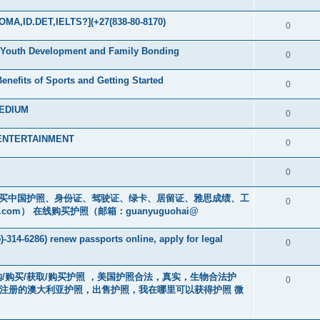
MA,ID.DET,IELTS?](+27(838-80-8170)
0
in Youth Development and Family Bonding
0
enefits of Sports and Getting Started
0
MEDIUM
0
 ENTERTAINMENT
0
0
cs16)购买中国护照、身份证、驾驶证、绿卡、居留证、雅思成绩、工
0
.com
） 在线购买护照（邮箱：guanyuguohai@
-314-6286) renew passports online, apply for legal
0
） 订购/购买/获取/购买护照 ，美国护照合法，真实，生物合法护
0
中注册的澳大利亚护照，出售护照，我在哪里可以获得护照 微