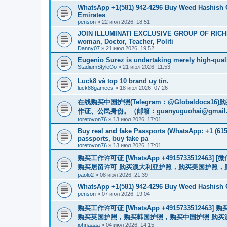
WhatsApp +1(581) 942-4296 Buy Weed Hashish 
Emirates
penson
»
22 июл 2026, 18:51
JOIN ILLUMINATI EXCLUSIVE GROUP OF RICHES
woman, Doctor, Teacher, Politi
Danny07
»
21 июл 2026, 19:52
Eugenio Surez is undertaking merely high-qual
StadiumStyleCo
»
21 июл 2026, 11:53
Luck8 và top 10 brand uy tín.
luck88gamees
»
18 июл 2026, 07:26
在线购买中国护照(Telegram：@Globaldo
作证、公民身份。（邮箱：
guanyuguohai@gmail
toretovon76
»
13 июл 2026, 17:01
Buy real and fake Passports (WhatsApp: +1 (615)
passports, buy fake pa
toretovon76
»
13 июл 2026, 17:01
购买工作许可证 [WhatsApp +491573351246
购买居留许可 购买澳大利亚护照，购买美国护照，
paolo2
»
08 июл 2026, 21:39
WhatsApp +1(581) 942-4296 Buy Weed Hashish 
penson
»
07 июл 2026, 19:04
购买工作许可证 [WhatsApp +491573351
购买英国护照，购买韩国护照，购买中国护照 购买澳大利亚电子
johnaaaa
»
04 июл 2026, 14:15