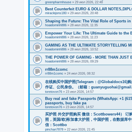
greenpharmhouse
»
29 июл 2026, 22:48
Best Counterfeit EURO & DOLLAR NOTES,DIPLO
miraclejons180
»
29 июл 2026, 20:48
Shaping the Future: The Vital Role of Sports 
hoaidominh886
»
28 июл 2026, 11:35
Empower Your Life: The Ultimate Guide to the B
hoaidominh886
»
28 июл 2026, 11:23
GAMING AS THE ULTIMATE STORYTELLING 
hoaidominh886
»
28 июл 2026, 10:52
THE POWER OF GAMING - MORE THAN JUST
hoaidominh886
»
28 июл 2026, 09:29
rr88m1comc
rr88m1comc
»
24 июл 2026, 08:32
在线购买中国护照(Telegram：@Globaldo
作证、公民身份。（邮箱：
guanyuguohai@gmail
toretovon76
»
23 июл 2026, 14:57
Buy real and fake Passports (WhatsApp: +1 (615)
passports, buy fake pa
toretovon76
»
23 июл 2026, 14:57
买护照 外交护照购买 微信：Scottbowers44
照，英国/欧洲/加拿大护照，中国护照，在数据库
信：Scottbo
pinchan7878
»
22 июл 2026, 21:45