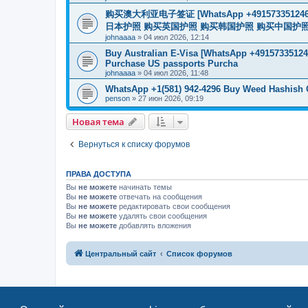
购买澳大利亚电子签证 [WhatsApp +4915733512
日本护照 购买英国护照 购买韩国护照 购买中国护照 购买
johnaaaa
»
04 июл 2026, 12:14
Buy Australian E-Visa [WhatsApp +491573351246
Purchase US passports Purcha
johnaaaa
»
04 июл 2026, 11:48
WhatsApp +1(581) 942-4296 Buy Weed Hashish 
penson
»
27 июн 2026, 09:19
Новая тема
Вернуться к списку форумов
ПРАВА ДОСТУПА
Вы
не можете
начинать темы
Вы
не можете
отвечать на сообщения
Вы
не можете
редактировать свои сообщения
Вы
не можете
удалять свои сообщения
Вы
не можете
добавлять вложения
Центральный сайт
Список форумов