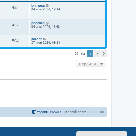
johnaaaa
455
04 июл 2026, 12:14
johnaaaa
467
04 июл 2026, 11:48
penson
504
27 июн 2026, 09:19
1
2
След.
30 тем
Перейти
Удалить cookies
Часовой пояс:
UTC+03:00