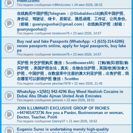
rr88m1comc
Последнее сообщение
rr88m1comc
«
24 июл 2026, 08:32
在线购买中国护照(Telegram：@Globaldocs16)购买中国护照、
身份证、驾驶证、绿卡、居留证、雅思成绩、工作证、公民身份。
（邮箱：
guanyuguohai@gmail.com
） 在线购买护照（邮箱：
guanyuguohai@
Последнее сообщение
toretovon76
«
23 июл 2026, 14:57
Buy real and fake Passports (WhatsApp: +1 (615)-314-6286)
renew passports online, apply for legal passports, buy fake
pa
Последнее сообщение
toretovon76
«
23 июл 2026, 14:57
买护照 外交护照购买 微信：Scottbowers44） 订购/购买/获取/购
买护照 ，美国护照合法，真实，生物合法护照，英国/欧洲/加拿大
护照，中国护照，在数据库中注册的澳大利亚护照，出售护照，我
在哪里可以获得护照 微信：Scottbo
Последнее сообщение
pinchan7878
«
22 июл 2026, 21:45
WhatsApp +1(581) 942-4296 Buy Weed Hashish Cocaine in
Dubai Abu Dhabi Ajman United Arab Emirates
Последнее сообщение
penson
«
22 июл 2026, 18:51
JOIN ILLUMINATI EXCLUSIVE GROUP OF RICHES
+447401473736 Are you a Pastor, Businessman or woman,
Doctor, Teacher, Politi
Последнее сообщение
Danny07
«
21 июл 2026, 19:52
Eugenio Surez is undertaking merely high-quality