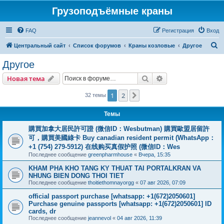
Грузоподъёмные краны
FAQ
Регистрация
Вход
П
Центральный сайт
Список форумов
Краны козловые
Другое
о
Другое
и
Поиск
Расширенный пои
Новая тема
с
к
1
2
След.
32 темы
Темы
購買加拿大居民許可證 (微信ID：Wesbutman) 購買歐盟居留許
可，購買美國綠卡 Buy canadian resident permit (WhatsApp：
+1 (754) 279-5912) 在线购买真假护照 (微信ID：Wes
Последнее сообщение
greenpharmhouse
«
Вчера, 15:35
KHAM PHA KHO TANG KY THUAT TAI PORTALKRAN VA
NHUNG BIEN DONG THOI TIET
Последнее сообщение
thoitiethomnayorgg
«
07 авг 2026, 07:09
official passport purchase [whatsapp: +1(672)2050601]
Purchase genuine passports [whatsapp: +1(672)2050601] ID
cards, dr
Последнее сообщение
jeannevol
«
04 авг 2026, 11:39