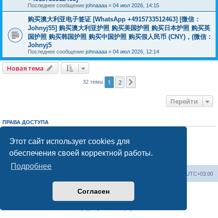
Последнее сообщение
johnaaaa
«
04 июл 2026, 14:15
购买澳大利亚电子签证 [WhatsApp +4915733512463] [微信：
Johnyj55] 购买澳大利亚护照 购买美国护照 购买日本护照 购买英
国护照 购买韩国护照 购买中国护照 购买假人民币 (CNY)，(微信：
Johnyj5
Последнее сообщение
johnaaaa
«
04 июл 2026, 12:14
Новая тема
1
2
След.
32 темы
Перейти
ПРАВА ДОСТУПА
Вы
не можете
начинать темы
Вы
не можете
отвечать на сообщения
Этот сайт использует cookies для
Вы
не можете
редактировать свои сообщения
обеспечения своей корректной работы.
Вы
не можете
удалять свои сообщения
Вы
не можете
добавлять вложения
Подробнее
Центральный сайт
Список форумов
Часовой пояс:
UTC+03:00
Согласен
Создано на основе
phpBB
® Forum Software © phpBB Limited
Русская поддержка phpBB
Конфиденциальность
|
Правила