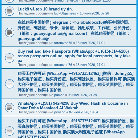
Последнее сообщение
StadiumStyleCo
«
21 июл 2026, 11:53
Luck8 và top 10 brand uy tín.
Последнее сообщение
luck88gamees
«
18 июл 2026, 07:26
在线购买中国护照(Telegram：@Globaldocs16)购买中国护照、
身份证、驾驶证、绿卡、居留证、雅思成绩、工作证、公民身份。
（邮箱：
guanyuguohai@gmail.com
） 在线购买护照（邮箱：
guanyuguohai@
Последнее сообщение
toretovon76
«
13 июл 2026, 17:01
Buy real and fake Passports (WhatsApp: +1 (615)-314-6286)
renew passports online, apply for legal passports, buy fake
pa
Последнее сообщение
toretovon76
«
13 июл 2026, 17:01
购买工作许可证 [WhatsApp +4915733512463] [微信：Johnyj55]
购买电子签证，购买身份证、购买驾驶执照、购买居留许可 购买澳
大利亚护照，购买美国护照，购买日本护照，购买英国护照，购买
韩国护照，购买中国护照
Последнее сообщение
paolo2
«
08 июл 2026, 21:39
WhatsApp +1(581) 942-4296 Buy Weed Hashish Cocaine in
Qatar Doha Masaieed Al Wakrah
Последнее сообщение
penson
«
07 июл 2026, 19:04
购买工作许可证 [WhatsApp +4915733512463] 购买德国护照，购
买真假护照，购买美国护照，购买日本护照，购买英国护照，购买
韩国护照，购买中国护照 购买澳大利亚电子签证 [WhatsApp
+4915733512463]