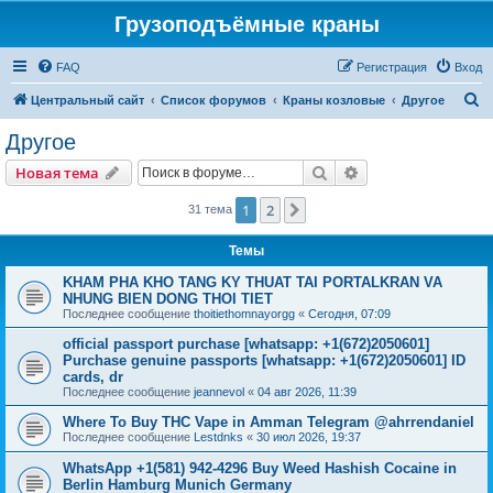
Грузоподъёмные краны
FAQ
Регистрация
Вход
П
Центральный сайт
Список форумов
Краны козловые
Другое
о
Другое
и
Поиск
Расширенный пои
Новая тема
с
к
1
2
След.
31 тема
Темы
KHAM PHA KHO TANG KY THUAT TAI PORTALKRAN VA
NHUNG BIEN DONG THOI TIET
Последнее сообщение
thoitiethomnayorgg
«
Сегодня, 07:09
official passport purchase [whatsapp: +1(672)2050601]
Purchase genuine passports [whatsapp: +1(672)2050601] ID
cards, dr
Последнее сообщение
jeannevol
«
04 авг 2026, 11:39
Where To Buy THC Vape in Amman Telegram @ahrrendaniel
Последнее сообщение
Lestdnks
«
30 июл 2026, 19:37
WhatsApp +1(581) 942-4296 Buy Weed Hashish Cocaine in
Berlin Hamburg Munich Germany