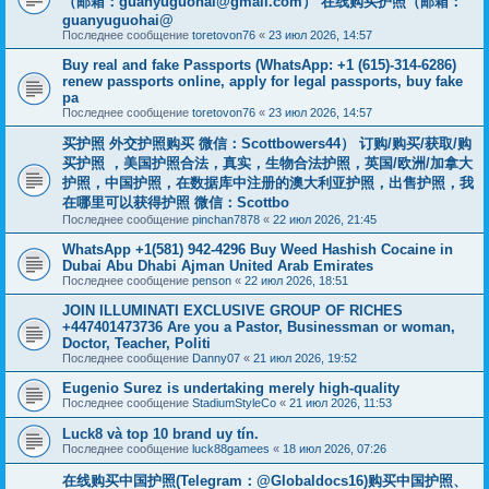
（邮箱：
guanyuguohai@gmail.com
） 在线购买护照（邮箱：
guanyuguohai@
Последнее сообщение
toretovon76
«
23 июл 2026, 14:57
Buy real and fake Passports (WhatsApp: +1 (615)-314-6286)
renew passports online, apply for legal passports, buy fake
pa
Последнее сообщение
toretovon76
«
23 июл 2026, 14:57
买护照 外交护照购买 微信：Scottbowers44） 订购/购买/获取/购
买护照 ，美国护照合法，真实，生物合法护照，英国/欧洲/加拿大
护照，中国护照，在数据库中注册的澳大利亚护照，出售护照，我
在哪里可以获得护照 微信：Scottbo
Последнее сообщение
pinchan7878
«
22 июл 2026, 21:45
WhatsApp +1(581) 942-4296 Buy Weed Hashish Cocaine in
Dubai Abu Dhabi Ajman United Arab Emirates
Последнее сообщение
penson
«
22 июл 2026, 18:51
JOIN ILLUMINATI EXCLUSIVE GROUP OF RICHES
+447401473736 Are you a Pastor, Businessman or woman,
Doctor, Teacher, Politi
Последнее сообщение
Danny07
«
21 июл 2026, 19:52
Eugenio Surez is undertaking merely high-quality
Последнее сообщение
StadiumStyleCo
«
21 июл 2026, 11:53
Luck8 và top 10 brand uy tín.
Последнее сообщение
luck88gamees
«
18 июл 2026, 07:26
在线购买中国护照(Telegram：@Globaldocs16)购买中国护照、