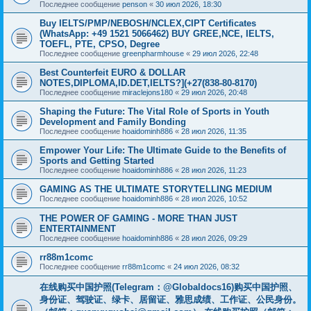
Последнее сообщение
penson
«
30 июл 2026, 18:30
Buy IELTS/PMP/NEBOSH/NCLEX,CIPT Certificates
(WhatsApp: +49 1521 5066462) BUY GREE,NCE, IELTS,
TOEFL, PTE, CPSO, Degree
Последнее сообщение
greenpharmhouse
«
29 июл 2026, 22:48
Best Counterfeit EURO & DOLLAR
NOTES,DIPLOMA,ID.DET,IELTS?](+27(838-80-8170)
Последнее сообщение
miraclejons180
«
29 июл 2026, 20:48
Shaping the Future: The Vital Role of Sports in Youth
Development and Family Bonding
Последнее сообщение
hoaidominh886
«
28 июл 2026, 11:35
Empower Your Life: The Ultimate Guide to the Benefits of
Sports and Getting Started
Последнее сообщение
hoaidominh886
«
28 июл 2026, 11:23
GAMING AS THE ULTIMATE STORYTELLING MEDIUM
Последнее сообщение
hoaidominh886
«
28 июл 2026, 10:52
THE POWER OF GAMING - MORE THAN JUST
ENTERTAINMENT
Последнее сообщение
hoaidominh886
«
28 июл 2026, 09:29
rr88m1comc
Последнее сообщение
rr88m1comc
«
24 июл 2026, 08:32
在线购买中国护照(Telegram：@Globaldocs16)购买中国护照、
身份证、驾驶证、绿卡、居留证、雅思成绩、工作证、公民身份。