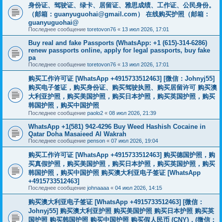
身份证、驾驶证、绿卡、居留证、雅思成绩、工作证、公民身份。
（邮箱：
guanyuguohai@gmail.com
） 在线购买护照（邮箱：
guanyuguohai@
Последнее сообщение
toretovon76
«
13 июл 2026, 17:01
Buy real and fake Passports (WhatsApp: +1 (615)-314-6286)
renew passports online, apply for legal passports, buy fake
pa
Последнее сообщение
toretovon76
«
13 июл 2026, 17:01
购买工作许可证 [WhatsApp +4915733512463] [微信：Johnyj55]
购买电子签证，购买身份证、购买驾驶执照、购买居留许可 购买澳
大利亚护照，购买美国护照，购买日本护照，购买英国护照，购买
韩国护照，购买中国护照
Последнее сообщение
paolo2
«
08 июл 2026, 21:39
WhatsApp +1(581) 942-4296 Buy Weed Hashish Cocaine in
Qatar Doha Masaieed Al Wakrah
Последнее сообщение
penson
«
07 июл 2026, 19:04
购买工作许可证 [WhatsApp +4915733512463] 购买德国护照，购
买真假护照，购买美国护照，购买日本护照，购买英国护照，购买
韩国护照，购买中国护照 购买澳大利亚电子签证 [WhatsApp
+4915733512463]
Последнее сообщение
johnaaaa
«
04 июл 2026, 14:15
购买澳大利亚电子签证 [WhatsApp +4915733512463] [微信：
Johnyj55] 购买澳大利亚护照 购买美国护照 购买日本护照 购买英
国护照 购买韩国护照 购买中国护照 购买假人民币 (CNY)，(微信：