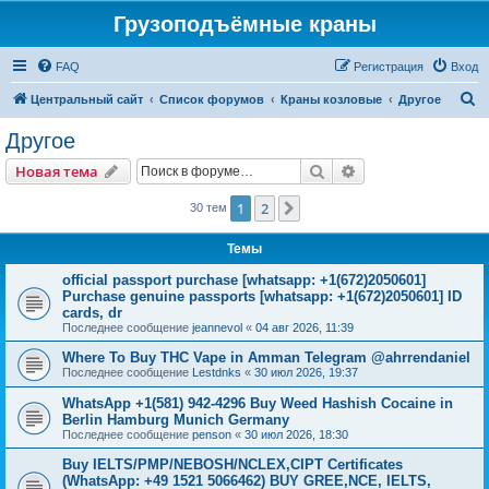
Грузоподъёмные краны
FAQ
Регистрация
Вход
П
Центральный сайт
Список форумов
Краны козловые
Другое
о
Другое
и
Поиск
Расширенный пои
Новая тема
с
к
1
2
След.
30 тем
Темы
official passport purchase [whatsapp: +1(672)2050601]
Purchase genuine passports [whatsapp: +1(672)2050601] ID
cards, dr
Последнее сообщение
jeannevol
«
04 авг 2026, 11:39
Where To Buy THC Vape in Amman Telegram @ahrrendaniel
Последнее сообщение
Lestdnks
«
30 июл 2026, 19:37
WhatsApp +1(581) 942-4296 Buy Weed Hashish Cocaine in
Berlin Hamburg Munich Germany
Последнее сообщение
penson
«
30 июл 2026, 18:30
Buy IELTS/PMP/NEBOSH/NCLEX,CIPT Certificates
(WhatsApp: +49 1521 5066462) BUY GREE,NCE, IELTS,