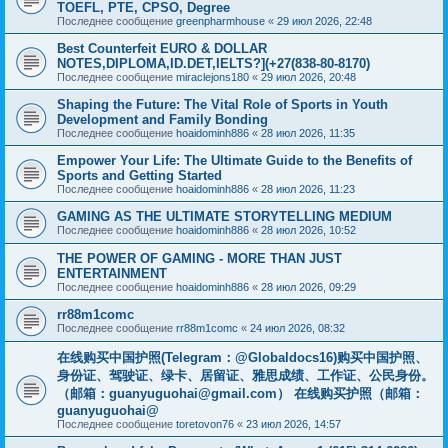
TOEFL, PTE, CPSO, Degree
Последнее сообщение
greenpharmhouse
«
29 июл 2026, 22:48
Best Counterfeit EURO & DOLLAR
NOTES,DIPLOMA,ID.DET,IELTS?](+27(838-80-8170)
Последнее сообщение
miraclejons180
«
29 июл 2026, 20:48
Shaping the Future: The Vital Role of Sports in Youth
Development and Family Bonding
Последнее сообщение
hoaidominh886
«
28 июл 2026, 11:35
Empower Your Life: The Ultimate Guide to the Benefits of
Sports and Getting Started
Последнее сообщение
hoaidominh886
«
28 июл 2026, 11:23
GAMING AS THE ULTIMATE STORYTELLING MEDIUM
Последнее сообщение
hoaidominh886
«
28 июл 2026, 10:52
THE POWER OF GAMING - MORE THAN JUST
ENTERTAINMENT
Последнее сообщение
hoaidominh886
«
28 июл 2026, 09:29
rr88m1comc
Последнее сообщение
rr88m1comc
«
24 июл 2026, 08:32
在线购买中国护照(Telegram：@Globaldocs16)购买中国护照、
身份证、驾驶证、绿卡、居留证、雅思成绩、工作证、公民身份。
（邮箱：
guanyuguohai@gmail.com
） 在线购买护照（邮箱：
guanyuguohai@
Последнее сообщение
toretovon76
«
23 июл 2026, 14:57