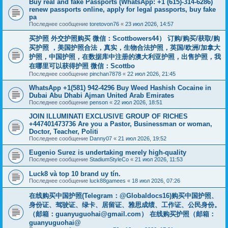
Buy real and fake Passports (WhatsApp: +1 (615)-314-6286)
renew passports online, apply for legal passports, buy fake
pa
Последнее сообщение
toretovon76
«
23 июл 2026, 14:57
买护照 外交护照购买 微信：Scottbowers44） 订购/购买/获取/购
买护照 ，美国护照合法，真实，生物合法护照，英国/欧洲/加拿大
护照，中国护照，在数据库中注册的澳大利亚护照，出售护照，我
在哪里可以获得护照 微信：Scottbo
Последнее сообщение
pinchan7878
«
22 июл 2026, 21:45
WhatsApp +1(581) 942-4296 Buy Weed Hashish Cocaine in
Dubai Abu Dhabi Ajman United Arab Emirates
Последнее сообщение
penson
«
22 июл 2026, 18:51
JOIN ILLUMINATI EXCLUSIVE GROUP OF RICHES
+447401473736 Are you a Pastor, Businessman or woman,
Doctor, Teacher, Politi
Последнее сообщение
Danny07
«
21 июл 2026, 19:52
Eugenio Surez is undertaking merely high-quality
Последнее сообщение
StadiumStyleCo
«
21 июл 2026, 11:53
Luck8 và top 10 brand uy tín.
Последнее сообщение
luck88gamees
«
18 июл 2026, 07:26
在线购买中国护照(Telegram：@Globaldocs16)购买中国护照、
身份证、驾驶证、绿卡、居留证、雅思成绩、工作证、公民身份。
（邮箱：
guanyuguohai@gmail.com
） 在线购买护照（邮箱：
guanyuguohai@