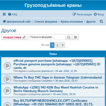
Грузоподъёмные краны
FAQ
Регистрация
Вход
П
Центральный сайт
Список форумов
Краны козловые
Другое
о
Другое
и
Поиск
Расширенный пои
Новая тема
с
к
1
2
След.
30 тем
Темы
official passport purchase [whatsapp: +1(672)2050601]
Purchase genuine passports [whatsapp: +1(672)2050601] ID
cards, dr
Последнее сообщение
jeannevol
«
04 авг 2026, 11:39
Where To Buy THC Vape in Amman Telegram @ahrrendaniel
Последнее сообщение
Lestdnks
«
30 июл 2026, 19:37
WhatsApp +1(581) 942-4296 Buy Weed Hashish Cocaine in
Berlin Hamburg Munich Germany
Последнее сообщение
penson
«
30 июл 2026, 18:30
Buy IELTS/PMP/NEBOSH/NCLEX,CIPT Certificates
(WhatsApp: +49 1521 5066462) BUY GREE,NCE, IELTS,