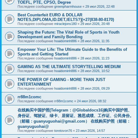
TOEFL, PTE, CPSO, Degree
Последнее сообщение
greenpharmhouse
«
29 июл 2026, 22:48
Best Counterfeit EURO & DOLLAR
NOTES,DIPLOMA,ID.DET,IELTS?](+27(838-80-8170)
Последнее сообщение
miraclejons180
«
29 июл 2026, 20:48
Shaping the Future: The Vital Role of Sports in Youth
Development and Family Bonding
Последнее сообщение
hoaidominh886
«
28 июл 2026, 11:35
Empower Your Life: The Ultimate Guide to the Benefits of
Sports and Getting Started
Последнее сообщение
hoaidominh886
«
28 июл 2026, 11:23
GAMING AS THE ULTIMATE STORYTELLING MEDIUM
Последнее сообщение
hoaidominh886
«
28 июл 2026, 10:52
THE POWER OF GAMING - MORE THAN JUST
ENTERTAINMENT
Последнее сообщение
hoaidominh886
«
28 июл 2026, 09:29
rr88m1comc
Последнее сообщение
rr88m1comc
«
24 июл 2026, 08:32
在线购买中国护照(Telegram：@Globaldocs16)购买中国护照、
身份证、驾驶证、绿卡、居留证、雅思成绩、工作证、公民身份。
（邮箱：
guanyuguohai@gmail.com
） 在线购买护照（邮箱：
guanyuguohai@
Последнее сообщение
toretovon76
«
23 июл 2026, 14:57