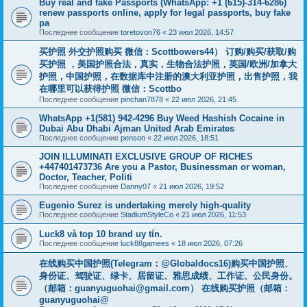
Buy real and fake Passports (WhatsApp: +1 (615)-314-6286)
renew passports online, apply for legal passports, buy fake
pa
Последнее сообщение
toretovon76
«
23 июл 2026, 14:57
买护照 外交护照购买 微信：Scottbowers44） 订购/购买/获取/购
买护照 ，美国护照合法，真实，生物合法护照，英国/欧洲/加拿大
护照，中国护照，在数据库中注册的澳大利亚护照，出售护照，我
在哪里可以获得护照 微信：Scottbo
Последнее сообщение
pinchan7878
«
22 июл 2026, 21:45
WhatsApp +1(581) 942-4296 Buy Weed Hashish Cocaine in
Dubai Abu Dhabi Ajman United Arab Emirates
Последнее сообщение
penson
«
22 июл 2026, 18:51
JOIN ILLUMINATI EXCLUSIVE GROUP OF RICHES
+447401473736 Are you a Pastor, Businessman or woman,
Doctor, Teacher, Politi
Последнее сообщение
Danny07
«
21 июл 2026, 19:52
Eugenio Surez is undertaking merely high-quality
Последнее сообщение
StadiumStyleCo
«
21 июл 2026, 11:53
Luck8 và top 10 brand uy tín.
Последнее сообщение
luck88gamees
«
18 июл 2026, 07:26
在线购买中国护照(Telegram：@Globaldocs16)购买中国护照、
身份证、驾驶证、绿卡、居留证、雅思成绩、工作证、公民身份。
（邮箱：
guanyuguohai@gmail.com
） 在线购买护照（邮箱：
guanyuguohai@