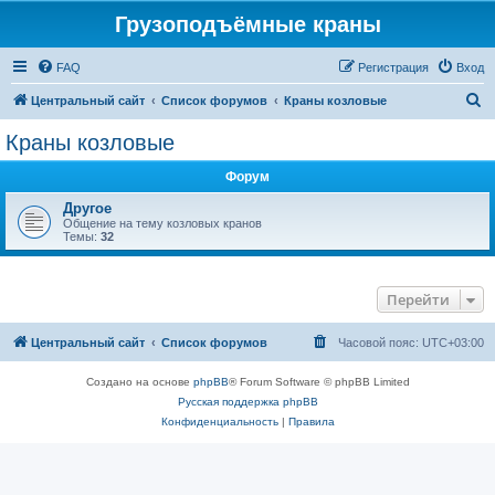
Грузоподъёмные краны
FAQ
Регистрация
Вход
П
Центральный сайт
Список форумов
Краны козловые
о
Краны козловые
и
Форум
с
к
Другое
Общение на тему козловых кранов
Темы:
32
Перейти
Центральный сайт
Список форумов
Часовой пояс:
UTC+03:00
Создано на основе
phpBB
® Forum Software © phpBB Limited
Русская поддержка phpBB
Конфиденциальность
|
Правила