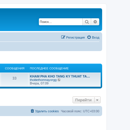
Поиск
Расширенный по
Регистрация
Вход
СООБЩЕНИЯ
ПОСЛЕДНЕЕ СООБЩЕНИЕ
KHAM PHA KHO TANG KY THUAT TA…
33
П
thoitiethomnayorgg
е
Вчера, 07:09
р
е
й
т
Перейти
и
к
п
о
Удалить cookies
Часовой пояс:
UTC+03:00
с
л
е
д
н