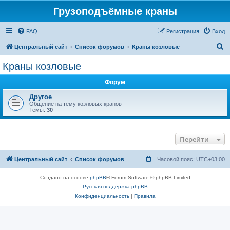
Грузоподъёмные краны
FAQ
Регистрация
Вход
П
Центральный сайт
Список форумов
Краны козловые
о
Краны козловые
и
Форум
с
к
Другое
Общение на тему козловых кранов
Темы:
30
Перейти
Центральный сайт
Список форумов
Часовой пояс:
UTC+03:00
Создано на основе
phpBB
® Forum Software © phpBB Limited
Русская поддержка phpBB
Конфиденциальность
|
Правила