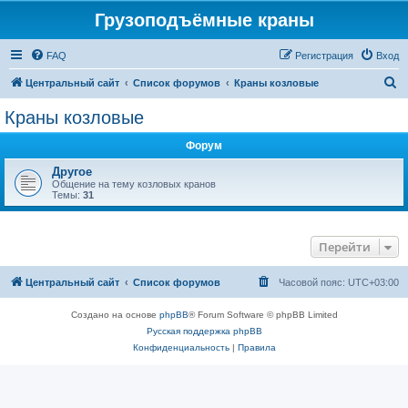
Грузоподъёмные краны
FAQ
Регистрация
Вход
П
Центральный сайт
Список форумов
Краны козловые
о
Краны козловые
и
Форум
с
к
Другое
Общение на тему козловых кранов
Темы:
31
Перейти
Центральный сайт
Список форумов
Часовой пояс:
UTC+03:00
Создано на основе
phpBB
® Forum Software © phpBB Limited
Русская поддержка phpBB
Конфиденциальность
|
Правила