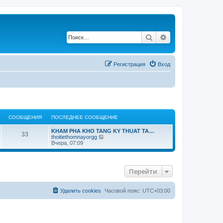
Поиск
Расширенный по
Регистрация
Вход
СООБЩЕНИЯ
ПОСЛЕДНЕЕ СООБЩЕНИЕ
KHAM PHA KHO TANG KY THUAT TA…
33
П
thoitiethomnayorgg
е
Вчера, 07:09
р
е
й
т
Перейти
и
к
п
о
Удалить cookies
Часовой пояс:
UTC+03:00
с
л
е
д
н