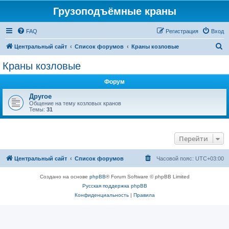
Грузоподъёмные краны
FAQ
Регистрация
Вход
П
Центральный сайт
Список форумов
Краны козловые
о
Краны козловые
и
Форум
с
к
Другое
Общение на тему козловых кранов
Темы:
31
Перейти
Центральный сайт
Список форумов
Часовой пояс:
UTC+03:00
Создано на основе
phpBB
® Forum Software © phpBB Limited
Русская поддержка phpBB
Конфиденциальность
|
Правила