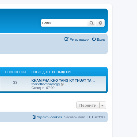
Поиск
Расширенный по
Регистрация
Вход
СООБЩЕНИЯ
ПОСЛЕДНЕЕ СООБЩЕНИЕ
KHAM PHA KHO TANG KY THUAT TA…
33
П
thoitiethomnayorgg
е
Сегодня, 07:09
р
е
й
т
Перейти
и
к
п
о
Удалить cookies
Часовой пояс:
UTC+03:00
с
л
е
д
н