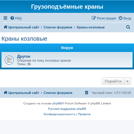
Грузоподъёмные краны
FAQ
Регистрация
Вход
П
Центральный сайт
Список форумов
Краны козловые
о
Краны козловые
и
Форум
с
к
Другое
Общение на тему козловых кранов
Темы:
31
Перейти
Центральный сайт
Список форумов
Часовой пояс:
UTC+03:00
Создано на основе
phpBB
® Forum Software © phpBB Limited
Русская поддержка phpBB
Конфиденциальность
|
Правила