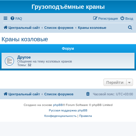
Грузоподъёмные краны
FAQ
Регистрация
Вход
П
Центральный сайт
Список форумов
Краны козловые
о
Краны козловые
и
Форум
с
к
Другое
Общение на тему козловых кранов
Темы:
32
Перейти
Центральный сайт
Список форумов
Часовой пояс:
UTC+03:00
Создано на основе
phpBB
® Forum Software © phpBB Limited
Русская поддержка phpBB
Конфиденциальность
|
Правила