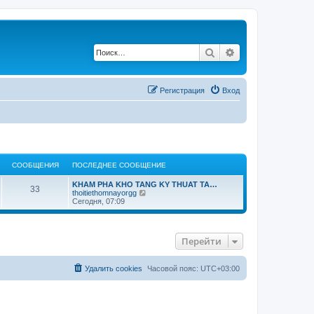
Поиск
Расширенный по
Регистрация
Вход
СООБЩЕНИЯ
ПОСЛЕДНЕЕ СООБЩЕНИЕ
KHAM PHA KHO TANG KY THUAT TA…
33
П
thoitiethomnayorgg
е
Сегодня, 07:09
р
е
й
т
Перейти
и
к
п
о
Удалить cookies
Часовой пояс:
UTC+03:00
с
л
е
д
н