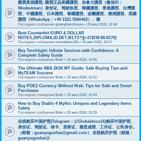
購買真假護照, 購買正品美國護照、加拿大護照（微信ID：
Wesbutman）身份证、驾驶执照、韓國護照、香港護照、台灣護
照、中國護照、日本護照、泰國護照、波蘭護照、澳洲護照、英國
護照（WhatsApp：+49 1521 5066462）、挪
Последнее сообщение
greenpharmhouse
«
29 июл 2026, 22:46
Best Counterfeit EURO & DOLLAR
NOTES,DIPLOMA,ID.DET,IELTS?](+27(838-80-8170)
Последнее сообщение
miraclejons180
«
29 июл 2026, 20:47
Buy Torchlight: Infinite Services with Confidence: A
Complete Safety Guide
Последнее сообщение
Brisk
«
25 июл 2026, 10:56
The Ultimate NBA 2K26 MT Guide: Safe Buying Tips and
MyTEAM Success
Последнее сообщение
Brisk
«
25 июл 2026, 10:51
Buy POE2 Currency Without Risk: Tips for Safe and Smart
Purchases
Последнее сообщение
Brisk
«
25 июл 2026, 10:44
How to Buy Diablo 4 Mythic Uniques and Legendary Items
Safely
Последнее сообщение
Brisk
«
25 июл 2026, 10:39
在线购买中国护照(Telegram：@Globaldocs16)购买中国护照、
身份证、驾驶证、绿卡、居留证、雅思成绩、工作证、公民身份。
（邮箱：
guanyuguohai@gmail.com
） 在线购买护照（邮箱：
guanyuguohai@