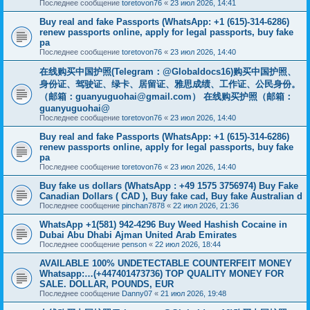
Последнее сообщение
toretovon76
«
23 июл 2026, 14:41
Buy real and fake Passports (WhatsApp: +1 (615)-314-6286)
renew passports online, apply for legal passports, buy fake
pa
Последнее сообщение
toretovon76
«
23 июл 2026, 14:40
在线购买中国护照(Telegram：@Globaldocs16)购买中国护照、
身份证、驾驶证、绿卡、居留证、雅思成绩、工作证、公民身份。
（邮箱：
guanyuguohai@gmail.com
） 在线购买护照（邮箱：
guanyuguohai@
Последнее сообщение
toretovon76
«
23 июл 2026, 14:40
Buy real and fake Passports (WhatsApp: +1 (615)-314-6286)
renew passports online, apply for legal passports, buy fake
pa
Последнее сообщение
toretovon76
«
23 июл 2026, 14:40
Buy fake us dollars (WhatsApp : +49 1575 3756974) Buy Fake
Canadian Dollars ( CAD ), Buy fake cad, Buy fake Australian d
Последнее сообщение
pinchan7878
«
22 июл 2026, 21:36
WhatsApp +1(581) 942-4296 Buy Weed Hashish Cocaine in
Dubai Abu Dhabi Ajman United Arab Emirates
Последнее сообщение
penson
«
22 июл 2026, 18:44
AVAILABLE 100% UNDETECTABLE COUNTERFEIT MONEY
Whatsapp:…(+447401473736) TOP QUALITY MONEY FOR
SALE. DOLLAR, POUNDS, EUR
Последнее сообщение
Danny07
«
21 июл 2026, 19:48