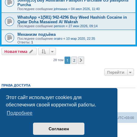
Johnyj55] Buy Australian Passport Purchase US passports
Purcha
Последнее сообщение
johnaaaa
«
04 июл 2026, 11:40
WhatsApp +1(581) 942-4296 Buy Weed Hashish Cocaine in
Qatar Doha Masaieed Al Wakrah
Последнее сообщение
penson
«
27 июн 2026, 09:14
Механизм подъёма
Последнее сообщение
orairo
«
10 мар 2020, 22:35
Ответы:
1
Новая тема
1
2
След.
28 тем
Перейти
ПРАВА ДОСТУПА
Вы
не можете
начинать темы
Вы
не можете
отвечать на сообщения
Этот сайт использует cookies для
Вы
не можете
редактировать свои сообщения
обеспечения своей корректной работы.
Вы
не можете
удалять свои сообщения
Вы
не можете
добавлять вложения
Подробнее
Центральный сайт
Список форумов
Часовой пояс:
UTC+03:00
Согласен
Создано на основе
phpBB
® Forum Software © phpBB Limited
Русская поддержка phpBB