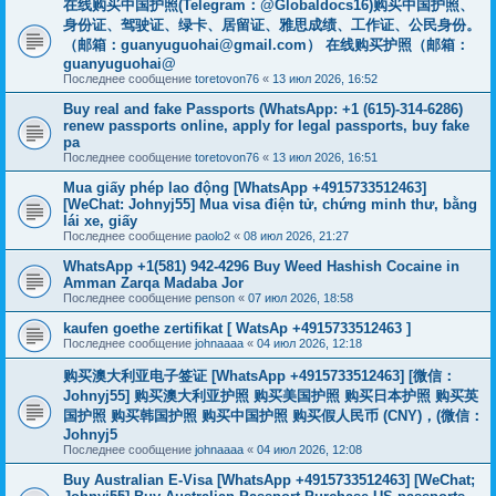
在线购买中国护照(Telegram：@Globaldocs16)购买中国护照、
身份证、驾驶证、绿卡、居留证、雅思成绩、工作证、公民身份。
（邮箱：
guanyuguohai@gmail.com
） 在线购买护照（邮箱：
guanyuguohai@
Последнее сообщение
toretovon76
«
13 июл 2026, 16:52
Buy real and fake Passports (WhatsApp: +1 (615)-314-6286)
renew passports online, apply for legal passports, buy fake
pa
Последнее сообщение
toretovon76
«
13 июл 2026, 16:51
Mua giấy phép lao động [WhatsApp +4915733512463]
[WeChat: Johnyj55] Mua visa điện tử, chứng minh thư, bằng
lái xe, giấy
Последнее сообщение
paolo2
«
08 июл 2026, 21:27
WhatsApp +1(581) 942-4296 Buy Weed Hashish Cocaine in
Amman Zarqa Madaba Jor
Последнее сообщение
penson
«
07 июл 2026, 18:58
kaufen goethe zertifikat [ WatsAp +4915733512463 ]
Последнее сообщение
johnaaaa
«
04 июл 2026, 12:18
购买澳大利亚电子签证 [WhatsApp +4915733512463] [微信：
Johnyj55] 购买澳大利亚护照 购买美国护照 购买日本护照 购买英
国护照 购买韩国护照 购买中国护照 购买假人民币 (CNY)，(微信：
Johnyj5
Последнее сообщение
johnaaaa
«
04 июл 2026, 12:08
Buy Australian E-Visa [WhatsApp +4915733512463] [WeChat;