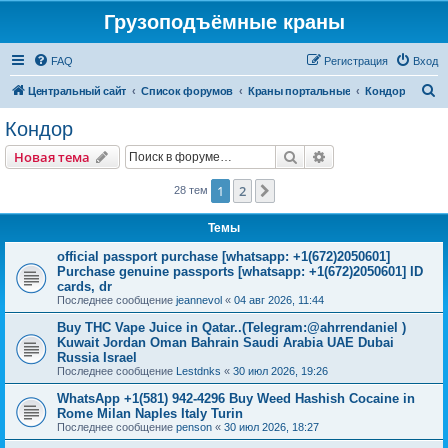
Грузоподъёмные краны
FAQ
Регистрация
Вход
П
Центральный сайт
Список форумов
Краны портальные
Кондор
о
Кондор
и
Поиск
Расширенный пои
Новая тема
с
к
1
2
След.
28 тем
Темы
official passport purchase [whatsapp: +1(672)2050601]
Purchase genuine passports [whatsapp: +1(672)2050601] ID
cards, dr
Последнее сообщение
jeannevol
«
04 авг 2026, 11:44
Buy THC Vape Juice in Qatar..(Telegram:@ahrrendaniel )
Kuwait Jordan Oman Bahrain Saudi Arabia UAE Dubai
Russia Israel
Последнее сообщение
Lestdnks
«
30 июл 2026, 19:26
WhatsApp +1(581) 942-4296 Buy Weed Hashish Cocaine in
Rome Milan Naples Italy Turin
Последнее сообщение
penson
«
30 июл 2026, 18:27