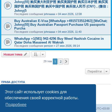
Johnyj55] 购买澳大利亚护照 购买美国护照 购买日本护照 购买英
国护照 购买韩国护照 购买中国护照 购买假人民币 (CNY)，(微信：
Johnyj5
Последнее сообщение
johnaaaa
«
04 июл 2026, 12:08
Buy Australian E-Visa [WhatsApp +4915733512463] [WeChat;
Johnyj55] Buy Australian Passport Purchase US passports
Purcha
Последнее сообщение
johnaaaa
«
04 июл 2026, 11:40
WhatsApp +1(581) 942-4296 Buy Weed Hashish Cocaine in
Qatar Doha Masaieed Al Wakrah
Последнее сообщение
penson
«
27 июн 2026, 09:14
Новая тема
1
2
След.
29 тем
Перейти
ПРАВА ДОСТУПА
Вы
не можете
начинать темы
Вы
не можете
отвечать на сообщения
Этот сайт использует cookies для
Вы
не можете
редактировать свои сообщения
обеспечения своей корректной работы.
Вы
не можете
удалять свои сообщения
Вы
не можете
добавлять вложения
Подробнее
Центральный сайт
Список форумов
Часовой пояс:
UTC+03:00