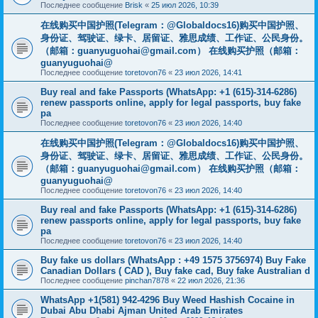
Последнее сообщение
Brisk
«
25 июл 2026, 10:39
在线购买中国护照(Telegram：@Globaldocs16)购买中国护照、
身份证、驾驶证、绿卡、居留证、雅思成绩、工作证、公民身份。
（邮箱：
guanyuguohai@gmail.com
） 在线购买护照（邮箱：
guanyuguohai@
Последнее сообщение
toretovon76
«
23 июл 2026, 14:41
Buy real and fake Passports (WhatsApp: +1 (615)-314-6286)
renew passports online, apply for legal passports, buy fake
pa
Последнее сообщение
toretovon76
«
23 июл 2026, 14:40
在线购买中国护照(Telegram：@Globaldocs16)购买中国护照、
身份证、驾驶证、绿卡、居留证、雅思成绩、工作证、公民身份。
（邮箱：
guanyuguohai@gmail.com
） 在线购买护照（邮箱：
guanyuguohai@
Последнее сообщение
toretovon76
«
23 июл 2026, 14:40
Buy real and fake Passports (WhatsApp: +1 (615)-314-6286)
renew passports online, apply for legal passports, buy fake
pa
Последнее сообщение
toretovon76
«
23 июл 2026, 14:40
Buy fake us dollars (WhatsApp : +49 1575 3756974) Buy Fake
Canadian Dollars ( CAD ), Buy fake cad, Buy fake Australian d
Последнее сообщение
pinchan7878
«
22 июл 2026, 21:36
WhatsApp +1(581) 942-4296 Buy Weed Hashish Cocaine in
Dubai Abu Dhabi Ajman United Arab Emirates