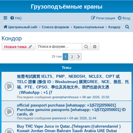
Грузоподъёмные краны
FAQ
Регистрация
Вход
П
Центральный сайт
Список форумов
Краны портальные
Кондор
о
Кондор
и
Поиск
Расширенный пои
Новая тема
с
к
1
2
След.
29 тем
Темы
無需考試購買 IELTS、PMP、NEBOSH、NCLEX、CIPT 或
TELC 證書 (微信 ID：Wesbutman) 購買GREE、NCE、雅思、托
福、PTE、CPSO、學位及其他文件。我們也提供文憑
（WhatsApp：+1 (7
Последнее сообщение
greenpharmhouse
«
08 авг 2026, 15:50
official passport purchase [whatsapp: +1(672)2050601]
Purchase genuine passports [whatsapp: +1(672)2050601] ID
cards, dr
Последнее сообщение
jeannevol
«
04 авг 2026, 11:44
Buy THC Vape Juice in Qatar..(Telegram:@ahrrendaniel )
Kuwait Jordan Oman Bahrain Saudi Arabia UAE Dubai