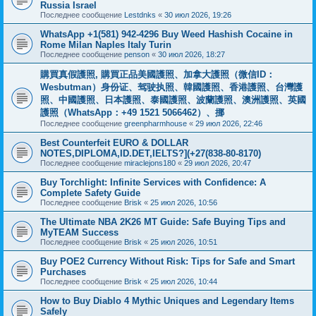
Russia Israel
Последнее сообщение
Lestdnks
«
30 июл 2026, 19:26
WhatsApp +1(581) 942-4296 Buy Weed Hashish Cocaine in
Rome Milan Naples Italy Turin
Последнее сообщение
penson
«
30 июл 2026, 18:27
購買真假護照, 購買正品美國護照、加拿大護照（微信ID：
Wesbutman）身份证、驾驶执照、韓國護照、香港護照、台灣護
照、中國護照、日本護照、泰國護照、波蘭護照、澳洲護照、英國
護照（WhatsApp：+49 1521 5066462）、挪
Последнее сообщение
greenpharmhouse
«
29 июл 2026, 22:46
Best Counterfeit EURO & DOLLAR
NOTES,DIPLOMA,ID.DET,IELTS?](+27(838-80-8170)
Последнее сообщение
miraclejons180
«
29 июл 2026, 20:47
Buy Torchlight: Infinite Services with Confidence: A
Complete Safety Guide
Последнее сообщение
Brisk
«
25 июл 2026, 10:56
The Ultimate NBA 2K26 MT Guide: Safe Buying Tips and
MyTEAM Success
Последнее сообщение
Brisk
«
25 июл 2026, 10:51
Buy POE2 Currency Without Risk: Tips for Safe and Smart
Purchases
Последнее сообщение
Brisk
«
25 июл 2026, 10:44
How to Buy Diablo 4 Mythic Uniques and Legendary Items
Safely