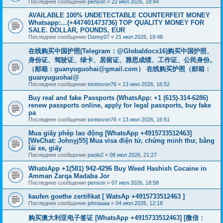
Последнее сообщение
penson
«
22 июл 2026, 18:44
AVAILABLE 100% UNDETECTABLE COUNTERFEIT MONEY
Whatsapp:…(+447401473736) TOP QUALITY MONEY FOR
SALE. DOLLAR, POUNDS, EUR
Последнее сообщение
Danny07
«
21 июл 2026, 19:48
在线购买中国护照(Telegram：@Globaldocs16)购买中国护照、
身份证、驾驶证、绿卡、居留证、雅思成绩、工作证、公民身份。
（邮箱：
guanyuguohai@gmail.com
） 在线购买护照（邮箱：
guanyuguohai@
Последнее сообщение
toretovon76
«
13 июл 2026, 16:52
Buy real and fake Passports (WhatsApp: +1 (615)-314-6286)
renew passports online, apply for legal passports, buy fake
pa
Последнее сообщение
toretovon76
«
13 июл 2026, 16:51
Mua giấy phép lao động [WhatsApp +4915733512463]
[WeChat: Johnyj55] Mua visa điện tử, chứng minh thư, bằng
lái xe, giấy
Последнее сообщение
paolo2
«
08 июл 2026, 21:27
WhatsApp +1(581) 942-4296 Buy Weed Hashish Cocaine in
Amman Zarqa Madaba Jor
Последнее сообщение
penson
«
07 июл 2026, 18:58
kaufen goethe zertifikat [ WatsAp +4915733512463 ]
Последнее сообщение
johnaaaa
«
04 июл 2026, 12:18
购买澳大利亚电子签证 [WhatsApp +4915733512463] [微信：