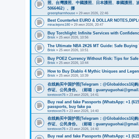
照、台灣護照、中國護照、日本護照、泰國護照、波蘭護照
5066462）、挪
greenpharmhouse
»
29 июл 2026, 22:46
Best Counterfeit EURO & DOLLAR NOTES,DIPLO
miraclejons180
»
29 июл 2026, 20:47
Buy Torchlight: Infinite Services with Confide
Brisk
»
25 июл 2026, 10:56
The Ultimate NBA 2K26 MT Guide: Safe Buyin
Brisk
»
25 июл 2026, 10:51
Buy POE2 Currency Without Risk: Tips for Saf
Brisk
»
25 июл 2026, 10:44
How to Buy Diablo 4 Mythic Uniques and Legen
Brisk
»
25 июл 2026, 10:39
在线购买中国护照(Telegram：@Globaldo
作证、公民身份。（邮箱：
guanyuguohai@gmail
toretovon76
»
23 июл 2026, 14:41
Buy real and fake Passports (WhatsApp: +1 (615)
passports, buy fake pa
toretovon76
»
23 июл 2026, 14:40
在线购买中国护照(Telegram：@Globaldo
作证、公民身份。（邮箱：
guanyuguohai@gmail
toretovon76
»
23 июл 2026, 14:40
Buy real and fake Passports (WhatsApp: +1 (615)