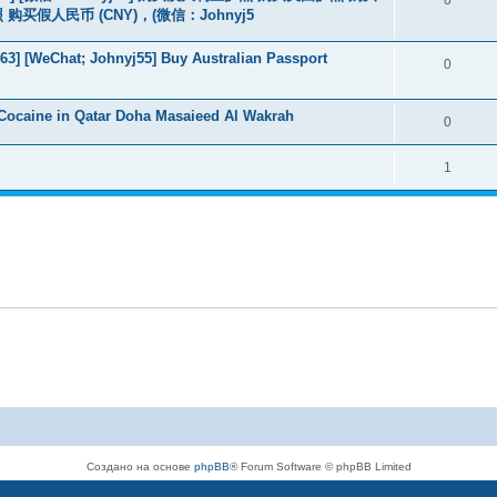
假人民币 (CNY)，(微信：Johnyj5
3] [WeChat; Johnyj55] Buy Australian Passport
0
Cocaine in Qatar Doha Masaieed Al Wakrah
0
1
Создано на основе
phpBB
® Forum Software © phpBB Limited
Русская поддержка phpBB