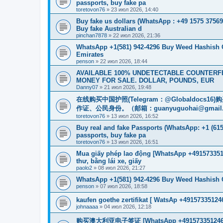
passports, buy fake pa
toretovon76
»
23 июл 2026, 14:40
Buy fake us dollars (WhatsApp : +49 1575 37569
Buy fake Australian d
pinchan7878
»
22 июл 2026, 21:36
WhatsApp +1(581) 942-4296 Buy Weed Hashish 
Emirates
penson
»
22 июл 2026, 18:44
AVAILABLE 100% UNDETECTABLE COUNTERFEI
MONEY FOR SALE. DOLLAR, POUNDS, EUR
Danny07
»
21 июл 2026, 19:48
在线购买中国护照(Telegram：@Globaldo
作证、公民身份。（邮箱：
guanyuguohai@gmail
toretovon76
»
13 июл 2026, 16:52
Buy real and fake Passports (WhatsApp: +1 (615)
passports, buy fake pa
toretovon76
»
13 июл 2026, 16:51
Mua giấy phép lao động [WhatsApp +4915733512
thư, bằng lái xe, giấy
paolo2
»
08 июл 2026, 21:27
WhatsApp +1(581) 942-4296 Buy Weed Hashish
penson
»
07 июл 2026, 18:58
kaufen goethe zertifikat [ WatsAp +49157335124
johnaaaa
»
04 июл 2026, 12:18
购买澳大利亚电子签证 [WhatsApp +4915733512