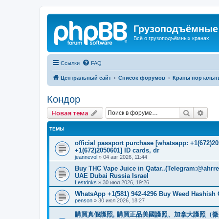
Грузоподъёмные
Всё о грузоподъёмных кранах
Ссылки
FAQ
Центральный сайт
Список форумов
Краны портальн
Кондор
Поиск
Рас
Новая тема
ТЕМЫ
official passport purchase [whatsapp: +1(672)
+1(672)2050601] ID cards, dr
jeannevol
»
04 авг 2026, 11:44
Buy THC Vape Juice in Qatar..(Telegram:@ahrr
UAE Dubai Russia Israel
Lestdnks
»
30 июл 2026, 19:26
WhatsApp +1(581) 942-4296 Buy Weed Hashish C
penson
»
30 июл 2026, 18:27
購買真假護照, 購買正品美國護照、加拿大護照（微信