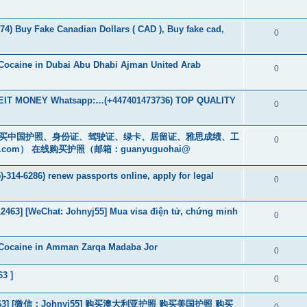
74) Buy Fake Canadian Dollars ( CAD ), Buy fake cad,
0
Cocaine in Dubai Abu Dhabi Ajman United Arab
0
T MONEY Whatsapp:…(+447401473736) TOP QUALITY
0
cs16)购买中国护照、身份证、驾驶证、绿卡、居留证、雅思成绩、工
0
.com
） 在线购买护照（邮箱：guanyuguohai@
-314-6286) renew passports online, apply for legal
0
463] [WeChat: Johnyj55] Mua visa điện tử, chứng minh
0
 Cocaine in Amman Zarqa Madaba Jor
0
63 ]
0
463] [微信：Johnyj55] 购买澳大利亚护照 购买美国护照 购买
0