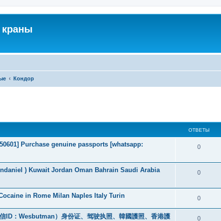
 краны
ые
Кондор
ширенный поиск
ОТВЕТЫ
2050601] Purchase genuine passports [whatsapp:
0
endaniel ) Kuwait Jordan Oman Bahrain Saudi Arabia
0
ocaine in Rome Milan Naples Italy Turin
0
ID：Wesbutman）身份证、驾驶执照、韓國護照、香港護
0