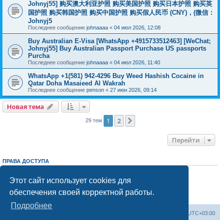
Johnyj55] 购买澳大利亚护照 购买美国护照 购买日本护照 购买英
国护照 购买韩国护照 购买中国护照 购买假人民币 (CNY)，(微信：
Johnyj5
Последнее сообщение
johnaaaa
«
04 июл 2026, 12:08
Buy Australian E-Visa [WhatsApp +4915733512463] [WeChat;
Johnyj55] Buy Australian Passport Purchase US passports
Purcha
Последнее сообщение
johnaaaa
«
04 июл 2026, 11:40
WhatsApp +1(581) 942-4296 Buy Weed Hashish Cocaine in
Qatar Doha Masaieed Al Wakrah
Последнее сообщение
penson
«
27 июн 2026, 09:14
Новая тема
1
2
След.
29 тем
Перейти
ПРАВА ДОСТУПА
Вы
не можете
начинать темы
Вы
не можете
отвечать на сообщения
Этот сайт использует cookies для
Вы
не можете
редактировать свои сообщения
обеспечения своей корректной работы.
Вы
не можете
удалять свои сообщения
Вы
не можете
добавлять вложения
Подробнее
Центральный сайт
Список форумов
Часовой пояс:
UTC+03:00