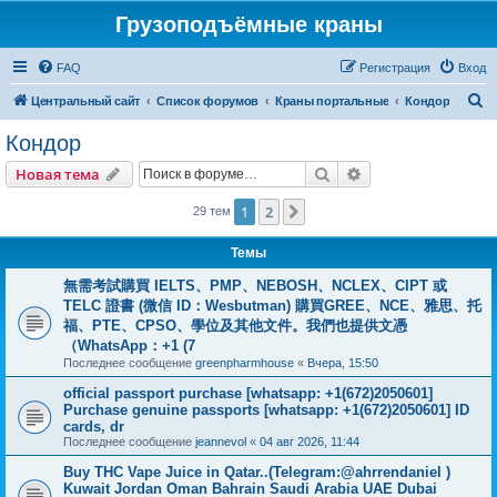
Грузоподъёмные краны
FAQ
Регистрация
Вход
П
Центральный сайт
Список форумов
Краны портальные
Кондор
о
Кондор
и
Поиск
Расширенный пои
Новая тема
с
к
1
2
След.
29 тем
Темы
無需考試購買 IELTS、PMP、NEBOSH、NCLEX、CIPT 或
TELC 證書 (微信 ID：Wesbutman) 購買GREE、NCE、雅思、托
福、PTE、CPSO、學位及其他文件。我們也提供文憑
（WhatsApp：+1 (7
Последнее сообщение
greenpharmhouse
«
Вчера, 15:50
official passport purchase [whatsapp: +1(672)2050601]
Purchase genuine passports [whatsapp: +1(672)2050601] ID
cards, dr
Последнее сообщение
jeannevol
«
04 авг 2026, 11:44
Buy THC Vape Juice in Qatar..(Telegram:@ahrrendaniel )
Kuwait Jordan Oman Bahrain Saudi Arabia UAE Dubai