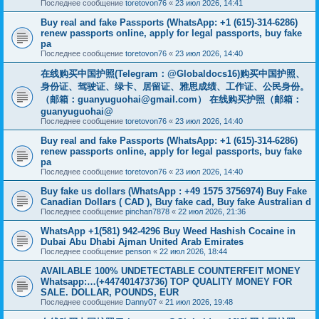
Последнее сообщение
toretovon76
«
23 июл 2026, 14:41
Buy real and fake Passports (WhatsApp: +1 (615)-314-6286)
renew passports online, apply for legal passports, buy fake
pa
Последнее сообщение
toretovon76
«
23 июл 2026, 14:40
在线购买中国护照(Telegram：@Globaldocs16)购买中国护照、
身份证、驾驶证、绿卡、居留证、雅思成绩、工作证、公民身份。
（邮箱：
guanyuguohai@gmail.com
） 在线购买护照（邮箱：
guanyuguohai@
Последнее сообщение
toretovon76
«
23 июл 2026, 14:40
Buy real and fake Passports (WhatsApp: +1 (615)-314-6286)
renew passports online, apply for legal passports, buy fake
pa
Последнее сообщение
toretovon76
«
23 июл 2026, 14:40
Buy fake us dollars (WhatsApp : +49 1575 3756974) Buy Fake
Canadian Dollars ( CAD ), Buy fake cad, Buy fake Australian d
Последнее сообщение
pinchan7878
«
22 июл 2026, 21:36
WhatsApp +1(581) 942-4296 Buy Weed Hashish Cocaine in
Dubai Abu Dhabi Ajman United Arab Emirates
Последнее сообщение
penson
«
22 июл 2026, 18:44
AVAILABLE 100% UNDETECTABLE COUNTERFEIT MONEY
Whatsapp:…(+447401473736) TOP QUALITY MONEY FOR
SALE. DOLLAR, POUNDS, EUR
Последнее сообщение
Danny07
«
21 июл 2026, 19:48