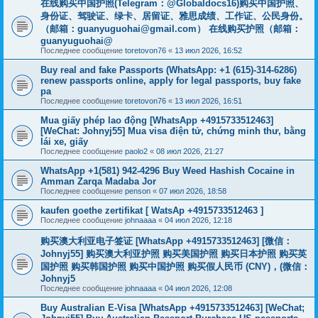
在线购买中国护照(Telegram：@Globaldocs16)购买中国护照、
身份证、驾驶证、绿卡、居留证、雅思成绩、工作证、公民身份。
（邮箱：
guanyuguohai@gmail.com
） 在线购买护照（邮箱：
guanyuguohai@
Последнее сообщение
toretovon76
«
13 июл 2026, 16:52
Buy real and fake Passports (WhatsApp: +1 (615)-314-6286)
renew passports online, apply for legal passports, buy fake
pa
Последнее сообщение
toretovon76
«
13 июл 2026, 16:51
Mua giấy phép lao động [WhatsApp +4915733512463]
[WeChat: Johnyj55] Mua visa điện tử, chứng minh thư, bằng
lái xe, giấy
Последнее сообщение
paolo2
«
08 июл 2026, 21:27
WhatsApp +1(581) 942-4296 Buy Weed Hashish Cocaine in
Amman Zarqa Madaba Jor
Последнее сообщение
penson
«
07 июл 2026, 18:58
kaufen goethe zertifikat [ WatsAp +4915733512463 ]
Последнее сообщение
johnaaaa
«
04 июл 2026, 12:18
购买澳大利亚电子签证 [WhatsApp +4915733512463] [微信：
Johnyj55] 购买澳大利亚护照 购买美国护照 购买日本护照 购买英
国护照 购买韩国护照 购买中国护照 购买假人民币 (CNY)，(微信：
Johnyj5
Последнее сообщение
johnaaaa
«
04 июл 2026, 12:08
Buy Australian E-Visa [WhatsApp +4915733512463] [WeChat;