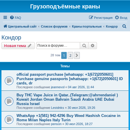
Грузоподъёмные краны
FAQ
Регистрация
Вход
П
Центральный сайт
Список форумов
Краны портальные
Кондор
о
Кондор
и
Поиск
Расширенный пои
Новая тема
с
к
1
2
След.
28 тем
Темы
official passport purchase [whatsapp: +1(672)2050601]
Purchase genuine passports [whatsapp: +1(672)2050601] ID
cards, dr
Последнее сообщение
jeannevol
«
04 авг 2026, 11:44
Buy THC Vape Juice in Qatar..(Telegram:@ahrrendaniel )
Kuwait Jordan Oman Bahrain Saudi Arabia UAE Dubai
Russia Israel
Последнее сообщение
Lestdnks
«
30 июл 2026, 19:26
WhatsApp +1(581) 942-4296 Buy Weed Hashish Cocaine in
Rome Milan Naples Italy Turin
Последнее сообщение
penson
«
30 июл 2026, 18:27