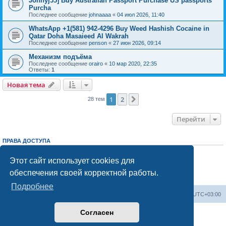
Johnyj55] Buy Australian Passport Purchase US passports
Purcha
Последнее сообщение
johnaaaa
«
04 июл 2026, 11:40
WhatsApp +1(581) 942-4296 Buy Weed Hashish Cocaine in
Qatar Doha Masaieed Al Wakrah
Последнее сообщение
penson
«
27 июн 2026, 09:14
Механизм подъёма
Последнее сообщение
orairo
«
10 мар 2020, 22:35
Ответы:
1
Новая тема
1
2
След.
28 тем
Перейти
ПРАВА ДОСТУПА
Вы
не можете
начинать темы
Вы
не можете
отвечать на сообщения
Этот сайт использует cookies для
Вы
не можете
редактировать свои сообщения
обеспечения своей корректной работы.
Вы
не можете
удалять свои сообщения
Вы
не можете
добавлять вложения
Подробнее
Центральный сайт
Список форумов
Часовой пояс:
UTC+03:00
Согласен
Создано на основе
phpBB
® Forum Software © phpBB Limited
Русская поддержка phpBB