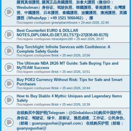
購買真假護照, 購買正品美國護照、加拿大護照（微信ID：
Wesbutman）身份证、驾驶执照、韓國護照、香港護照、台灣護
照、中國護照、日本護照、泰國護照、波蘭護照、澳洲護照、英國
護照（WhatsApp：+49 1521 5066462）、挪
Последнее сообщение
greenpharmhouse
«
29 июл 2026, 22:46
Best Counterfeit EURO & DOLLAR
NOTES,DIPLOMA,ID.DET,IELTS?](+27(838-80-8170)
Последнее сообщение
miraclejons180
«
29 июл 2026, 20:47
Buy Torchlight: Infinite Services with Confidence: A
Complete Safety Guide
Последнее сообщение
Brisk
«
25 июл 2026, 10:56
The Ultimate NBA 2K26 MT Guide: Safe Buying Tips and
MyTEAM Success
Последнее сообщение
Brisk
«
25 июл 2026, 10:51
Buy POE2 Currency Without Risk: Tips for Safe and Smart
Purchases
Последнее сообщение
Brisk
«
25 июл 2026, 10:44
How to Buy Diablo 4 Mythic Uniques and Legendary Items
Safely
Последнее сообщение
Brisk
«
25 июл 2026, 10:39
在线购买中国护照(Telegram：@Globaldocs16)购买中国护照、
身份证、驾驶证、绿卡、居留证、雅思成绩、工作证、公民身份。
（邮箱：
guanyuguohai@gmail.com
） 在线购买护照（邮箱：
guanyuguohai@