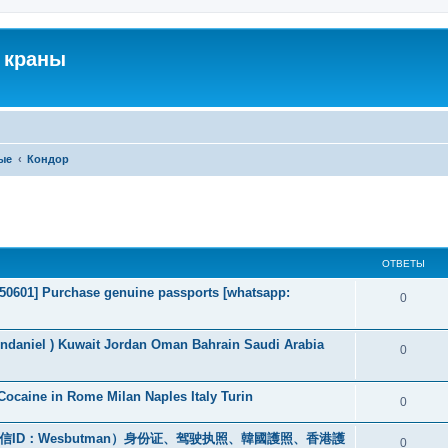
 краны
ые
Кондор
ширенный поиск
ОТВЕТЫ
2050601] Purchase genuine passports [whatsapp:
0
endaniel ) Kuwait Jordan Oman Bahrain Saudi Arabia
0
ocaine in Rome Milan Naples Italy Turin
0
ID：Wesbutman）身份证、驾驶执照、韓國護照、香港護
0