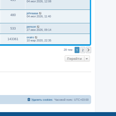
04 июл 2026, 12:08
johnaaaa
480
04 июл 2026, 11:40
penson
533
27 июн 2026, 09:14
orairo
143361
10 мар 2020, 22:35
1
2
След.
28 тем
Перейти
Удалить cookies
Часовой пояс:
UTC+03:00