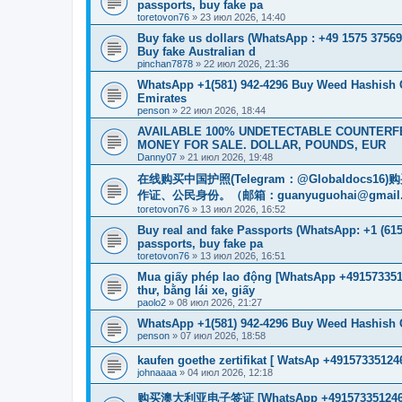
passports, buy fake pa
toretovon76
»
23 июл 2026, 14:40
Buy fake us dollars (WhatsApp : +49 1575 37569
Buy fake Australian d
pinchan7878
»
22 июл 2026, 21:36
WhatsApp +1(581) 942-4296 Buy Weed Hashish 
Emirates
penson
»
22 июл 2026, 18:44
AVAILABLE 100% UNDETECTABLE COUNTERFEI
MONEY FOR SALE. DOLLAR, POUNDS, EUR
Danny07
»
21 июл 2026, 19:48
在线购买中国护照(Telegram：@Globaldo
作证、公民身份。（邮箱：
guanyuguohai@gmail
toretovon76
»
13 июл 2026, 16:52
Buy real and fake Passports (WhatsApp: +1 (615)
passports, buy fake pa
toretovon76
»
13 июл 2026, 16:51
Mua giấy phép lao động [WhatsApp +4915733512
thư, bằng lái xe, giấy
paolo2
»
08 июл 2026, 21:27
WhatsApp +1(581) 942-4296 Buy Weed Hashish
penson
»
07 июл 2026, 18:58
kaufen goethe zertifikat [ WatsAp +49157335124
johnaaaa
»
04 июл 2026, 12:18
购买澳大利亚电子签证 [WhatsApp +4915733512