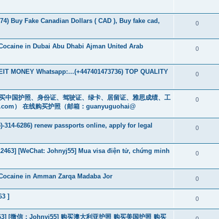
74) Buy Fake Canadian Dollars ( CAD ), Buy fake cad,
0
Cocaine in Dubai Abu Dhabi Ajman United Arab
0
T MONEY Whatsapp:…(+447401473736) TOP QUALITY
0
cs16)购买中国护照、身份证、驾驶证、绿卡、居留证、雅思成绩、工
0
.com
） 在线购买护照（邮箱：guanyuguohai@
-314-6286) renew passports online, apply for legal
0
463] [WeChat: Johnyj55] Mua visa điện tử, chứng minh
0
 Cocaine in Amman Zarqa Madaba Jor
0
63 ]
0
463] [微信：Johnyj55] 购买澳大利亚护照 购买美国护照 购买
0