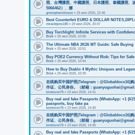
照、台灣護照、中國護照、日本護照、泰國護照、波蘭護照
5066462）、挪
greenpharmhouse
»
29 июл 2026, 22:46
Best Counterfeit EURO & DOLLAR NOTES,DIPLO
miraclejons180
»
29 июл 2026, 20:47
Buy Torchlight: Infinite Services with Confide
Brisk
»
25 июл 2026, 10:56
The Ultimate NBA 2K26 MT Guide: Safe Buyin
Brisk
»
25 июл 2026, 10:51
Buy POE2 Currency Without Risk: Tips for Saf
Brisk
»
25 июл 2026, 10:44
How to Buy Diablo 4 Mythic Uniques and Legen
Brisk
»
25 июл 2026, 10:39
在线购买中国护照(Telegram：@Globaldo
作证、公民身份。（邮箱：
guanyuguohai@gmail
toretovon76
»
23 июл 2026, 14:41
Buy real and fake Passports (WhatsApp: +1 (615)
passports, buy fake pa
toretovon76
»
23 июл 2026, 14:40
在线购买中国护照(Telegram：@Globaldo
作证、公民身份。（邮箱：
guanyuguohai@gmail
toretovon76
»
23 июл 2026, 14:40
Buy real and fake Passports (WhatsApp: +1 (615)