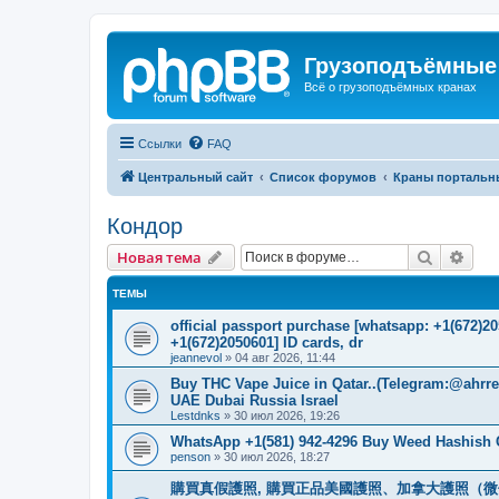
Грузоподъёмные
Всё о грузоподъёмных кранах
Ссылки
FAQ
Центральный сайт
Список форумов
Краны портальн
Кондор
Поиск
Рас
Новая тема
ТЕМЫ
official passport purchase [whatsapp: +1(672)
+1(672)2050601] ID cards, dr
jeannevol
»
04 авг 2026, 11:44
Buy THC Vape Juice in Qatar..(Telegram:@ahrr
UAE Dubai Russia Israel
Lestdnks
»
30 июл 2026, 19:26
WhatsApp +1(581) 942-4296 Buy Weed Hashish C
penson
»
30 июл 2026, 18:27
購買真假護照, 購買正品美國護照、加拿大護照（微信