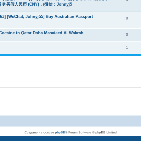
假人民币 (CNY)，(微信：Johnyj5
3] [WeChat; Johnyj55] Buy Australian Passport
0
Cocaine in Qatar Doha Masaieed Al Wakrah
0
1
Создано на основе
phpBB
® Forum Software © phpBB Limited
Русская поддержка phpBB