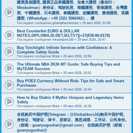
購買真假護照, 購買正品美國護照、加拿大護照（微信ID：
Wesbutman）身份证、驾驶执照、韓國護照、香港護照、台灣護
照、中國護照、日本護照、泰國護照、波蘭護照、澳洲護照、英國
護照（WhatsApp：+49 1521 5066462）、挪
Последнее сообщение
greenpharmhouse
«
29 июл 2026, 22:46
Best Counterfeit EURO & DOLLAR
NOTES,DIPLOMA,ID.DET,IELTS?](+27(838-80-8170)
Последнее сообщение
miraclejons180
«
29 июл 2026, 20:47
Buy Torchlight: Infinite Services with Confidence: A
Complete Safety Guide
Последнее сообщение
Brisk
«
25 июл 2026, 10:56
The Ultimate NBA 2K26 MT Guide: Safe Buying Tips and
MyTEAM Success
Последнее сообщение
Brisk
«
25 июл 2026, 10:51
Buy POE2 Currency Without Risk: Tips for Safe and Smart
Purchases
Последнее сообщение
Brisk
«
25 июл 2026, 10:44
How to Buy Diablo 4 Mythic Uniques and Legendary Items
Safely
Последнее сообщение
Brisk
«
25 июл 2026, 10:39
在线购买中国护照(Telegram：@Globaldocs16)购买中国护照、
身份证、驾驶证、绿卡、居留证、雅思成绩、工作证、公民身份。
（邮箱：
guanyuguohai@gmail.com
） 在线购买护照（邮箱：
guanyuguohai@