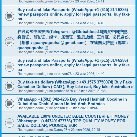
Последнее сообщение
toretovon76
«
23 июл 2026, 14:41
Buy real and fake Passports (WhatsApp: +1 (615)-314-6286)
renew passports online, apply for legal passports, buy fake
pa
Последнее сообщение
toretovon76
«
23 июл 2026, 14:40
在线购买中国护照(Telegram：@Globaldocs16)购买中国护照、
身份证、驾驶证、绿卡、居留证、雅思成绩、工作证、公民身份。
（邮箱：
guanyuguohai@gmail.com
） 在线购买护照（邮箱：
guanyuguohai@
Последнее сообщение
toretovon76
«
23 июл 2026, 14:40
Buy real and fake Passports (WhatsApp: +1 (615)-314-6286)
renew passports online, apply for legal passports, buy fake
pa
Последнее сообщение
toretovon76
«
23 июл 2026, 14:40
Buy fake us dollars (WhatsApp : +49 1575 3756974) Buy Fake
Canadian Dollars ( CAD ), Buy fake cad, Buy fake Australian d
Последнее сообщение
pinchan7878
«
22 июл 2026, 21:36
WhatsApp +1(581) 942-4296 Buy Weed Hashish Cocaine in
Dubai Abu Dhabi Ajman United Arab Emirates
Последнее сообщение
penson
«
22 июл 2026, 18:44
AVAILABLE 100% UNDETECTABLE COUNTERFEIT MONEY
Whatsapp:…(+447401473736) TOP QUALITY MONEY FOR
SALE. DOLLAR, POUNDS, EUR
Последнее сообщение
Danny07
«
21 июл 2026, 19:48