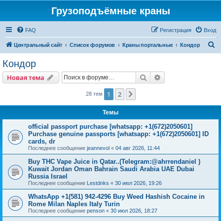
Грузоподъёмные краны
FAQ
Регистрация
Вход
П
Центральный сайт
Список форумов
Краны портальные
Кондор
о
Кондор
и
Поиск
Расширенный пои
Новая тема
с
к
1
2
След.
28 тем
Темы
official passport purchase [whatsapp: +1(672)2050601]
Purchase genuine passports [whatsapp: +1(672)2050601] ID
cards, dr
Последнее сообщение
jeannevol
«
04 авг 2026, 11:44
Buy THC Vape Juice in Qatar..(Telegram:@ahrrendaniel )
Kuwait Jordan Oman Bahrain Saudi Arabia UAE Dubai
Russia Israel
Последнее сообщение
Lestdnks
«
30 июл 2026, 19:26
WhatsApp +1(581) 942-4296 Buy Weed Hashish Cocaine in
Rome Milan Naples Italy Turin
Последнее сообщение
penson
«
30 июл 2026, 18:27