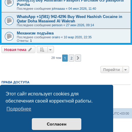
Johnyj55] Buy Australian Passport Purchase US passports
Purcha
Последнее сообщение
johnaaaa
«
04 июл 2026, 11:40
WhatsApp +1(581) 942-4296 Buy Weed Hashish Cocaine in
Qatar Doha Masaieed Al Wakrah
Последнее сообщение
penson
«
27 июн 2026, 09:14
Механизм подъёма
Последнее сообщение
orairo
«
10 мар 2020, 22:35
Ответы:
1
Новая тема
1
2
След.
28 тем
Перейти
ПРАВА ДОСТУПА
Вы
не можете
начинать темы
Вы
не можете
отвечать на сообщения
Этот сайт использует cookies для
Вы
не можете
редактировать свои сообщения
обеспечения своей корректной работы.
Вы
не можете
удалять свои сообщения
Вы
не можете
добавлять вложения
Подробнее
Центральный сайт
Список форумов
Часовой пояс:
UTC+03:00
Согласен
Создано на основе
phpBB
® Forum Software © phpBB Limited
Русская поддержка phpBB