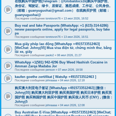
在线购买中国护照(Telegram：@Globaldocs16)购买中国护照、
身份证、驾驶证、绿卡、居留证、雅思成绩、工作证、公民身份。
（邮箱：
guanyuguohai@gmail.com
） 在线购买护照（邮箱：
guanyuguohai@
Последнее сообщение
toretovon76
«
13 июл 2026, 16:52
Buy real and fake Passports (WhatsApp: +1 (615)-314-6286)
renew passports online, apply for legal passports, buy fake
pa
Последнее сообщение
toretovon76
«
13 июл 2026, 16:51
Mua giấy phép lao động [WhatsApp +4915733512463]
[WeChat: Johnyj55] Mua visa điện tử, chứng minh thư, bằng
lái xe, giấy
Последнее сообщение
paolo2
«
08 июл 2026, 21:27
WhatsApp +1(581) 942-4296 Buy Weed Hashish Cocaine in
Amman Zarqa Madaba Jor
Последнее сообщение
penson
«
07 июл 2026, 18:58
kaufen goethe zertifikat [ WatsAp +4915733512463 ]
Последнее сообщение
johnaaaa
«
04 июл 2026, 12:18
购买澳大利亚电子签证 [WhatsApp +4915733512463] [微信：
Johnyj55] 购买澳大利亚护照 购买美国护照 购买日本护照 购买英
国护照 购买韩国护照 购买中国护照 购买假人民币 (CNY)，(微信：
Johnyj5
Последнее сообщение
johnaaaa
«
04 июл 2026, 12:08
Buy Australian E-Visa [WhatsApp +4915733512463] [WeChat;