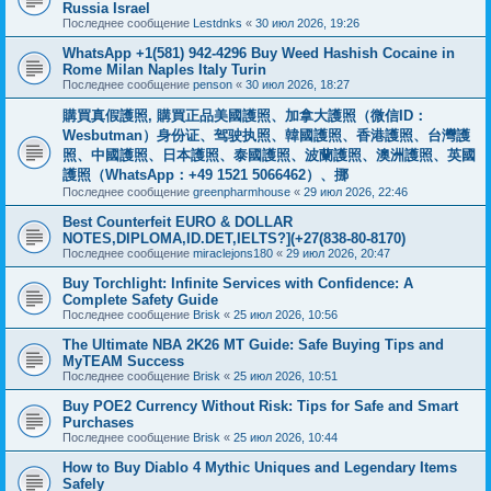
Russia Israel
Последнее сообщение
Lestdnks
«
30 июл 2026, 19:26
WhatsApp +1(581) 942-4296 Buy Weed Hashish Cocaine in
Rome Milan Naples Italy Turin
Последнее сообщение
penson
«
30 июл 2026, 18:27
購買真假護照, 購買正品美國護照、加拿大護照（微信ID：
Wesbutman）身份证、驾驶执照、韓國護照、香港護照、台灣護
照、中國護照、日本護照、泰國護照、波蘭護照、澳洲護照、英國
護照（WhatsApp：+49 1521 5066462）、挪
Последнее сообщение
greenpharmhouse
«
29 июл 2026, 22:46
Best Counterfeit EURO & DOLLAR
NOTES,DIPLOMA,ID.DET,IELTS?](+27(838-80-8170)
Последнее сообщение
miraclejons180
«
29 июл 2026, 20:47
Buy Torchlight: Infinite Services with Confidence: A
Complete Safety Guide
Последнее сообщение
Brisk
«
25 июл 2026, 10:56
The Ultimate NBA 2K26 MT Guide: Safe Buying Tips and
MyTEAM Success
Последнее сообщение
Brisk
«
25 июл 2026, 10:51
Buy POE2 Currency Without Risk: Tips for Safe and Smart
Purchases
Последнее сообщение
Brisk
«
25 июл 2026, 10:44
How to Buy Diablo 4 Mythic Uniques and Legendary Items
Safely