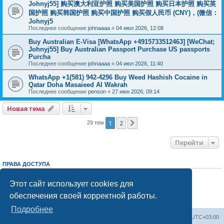
Johnyj55] 购买澳大利亚护照 购买美国护照 购买日本护照 购买英
国护照 购买韩国护照 购买中国护照 购买假人民币 (CNY)，(微信：
Johnyj5
Последнее сообщение
johnaaaa
«
04 июл 2026, 12:08
Buy Australian E-Visa [WhatsApp +4915733512463] [WeChat;
Johnyj55] Buy Australian Passport Purchase US passports
Purcha
Последнее сообщение
johnaaaa
«
04 июл 2026, 11:40
WhatsApp +1(581) 942-4296 Buy Weed Hashish Cocaine in
Qatar Doha Masaieed Al Wakrah
Последнее сообщение
penson
«
27 июн 2026, 09:14
Новая тема
1
2
След.
29 тем
Перейти
ПРАВА ДОСТУПА
Вы
не можете
начинать темы
Вы
не можете
отвечать на сообщения
Этот сайт использует cookies для
Вы
не можете
редактировать свои сообщения
обеспечения своей корректной работы.
Вы
не можете
удалять свои сообщения
Вы
не можете
добавлять вложения
Подробнее
Центральный сайт
Список форумов
Часовой пояс:
UTC+03:00