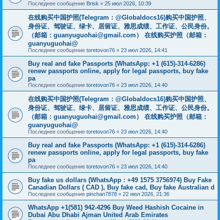
Последнее сообщение
Brisk
«
25 июл 2026, 10:39
在线购买中国护照(Telegram：@Globaldocs16)购买中国护照、
身份证、驾驶证、绿卡、居留证、雅思成绩、工作证、公民身份。
（邮箱：
guanyuguohai@gmail.com
） 在线购买护照（邮箱：
guanyuguohai@
Последнее сообщение
toretovon76
«
23 июл 2026, 14:41
Buy real and fake Passports (WhatsApp: +1 (615)-314-6286)
renew passports online, apply for legal passports, buy fake
pa
Последнее сообщение
toretovon76
«
23 июл 2026, 14:40
在线购买中国护照(Telegram：@Globaldocs16)购买中国护照、
身份证、驾驶证、绿卡、居留证、雅思成绩、工作证、公民身份。
（邮箱：
guanyuguohai@gmail.com
） 在线购买护照（邮箱：
guanyuguohai@
Последнее сообщение
toretovon76
«
23 июл 2026, 14:40
Buy real and fake Passports (WhatsApp: +1 (615)-314-6286)
renew passports online, apply for legal passports, buy fake
pa
Последнее сообщение
toretovon76
«
23 июл 2026, 14:40
Buy fake us dollars (WhatsApp : +49 1575 3756974) Buy Fake
Canadian Dollars ( CAD ), Buy fake cad, Buy fake Australian d
Последнее сообщение
pinchan7878
«
22 июл 2026, 21:36
WhatsApp +1(581) 942-4296 Buy Weed Hashish Cocaine in
Dubai Abu Dhabi Ajman United Arab Emirates