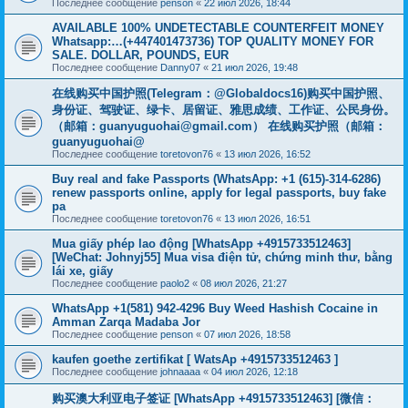
Последнее сообщение
penson
«
22 июл 2026, 18:44
AVAILABLE 100% UNDETECTABLE COUNTERFEIT MONEY
Whatsapp:…(+447401473736) TOP QUALITY MONEY FOR
SALE. DOLLAR, POUNDS, EUR
Последнее сообщение
Danny07
«
21 июл 2026, 19:48
在线购买中国护照(Telegram：@Globaldocs16)购买中国护照、
身份证、驾驶证、绿卡、居留证、雅思成绩、工作证、公民身份。
（邮箱：
guanyuguohai@gmail.com
） 在线购买护照（邮箱：
guanyuguohai@
Последнее сообщение
toretovon76
«
13 июл 2026, 16:52
Buy real and fake Passports (WhatsApp: +1 (615)-314-6286)
renew passports online, apply for legal passports, buy fake
pa
Последнее сообщение
toretovon76
«
13 июл 2026, 16:51
Mua giấy phép lao động [WhatsApp +4915733512463]
[WeChat: Johnyj55] Mua visa điện tử, chứng minh thư, bằng
lái xe, giấy
Последнее сообщение
paolo2
«
08 июл 2026, 21:27
WhatsApp +1(581) 942-4296 Buy Weed Hashish Cocaine in
Amman Zarqa Madaba Jor
Последнее сообщение
penson
«
07 июл 2026, 18:58
kaufen goethe zertifikat [ WatsAp +4915733512463 ]
Последнее сообщение
johnaaaa
«
04 июл 2026, 12:18
购买澳大利亚电子签证 [WhatsApp +4915733512463] [微信：