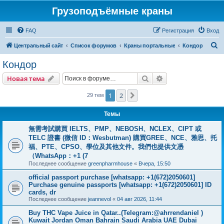
Грузоподъёмные краны
FAQ
Регистрация
Вход
П
Центральный сайт
Список форумов
Краны портальные
Кондор
о
Кондор
и
Поиск
Расширенный пои
Новая тема
с
к
1
2
След.
29 тем
Темы
無需考試購買 IELTS、PMP、NEBOSH、NCLEX、CIPT 或
TELC 證書 (微信 ID：Wesbutman) 購買GREE、NCE、雅思、托
福、PTE、CPSO、學位及其他文件。我們也提供文憑
（WhatsApp：+1 (7
Последнее сообщение
greenpharmhouse
«
Вчера, 15:50
official passport purchase [whatsapp: +1(672)2050601]
Purchase genuine passports [whatsapp: +1(672)2050601] ID
cards, dr
Последнее сообщение
jeannevol
«
04 авг 2026, 11:44
Buy THC Vape Juice in Qatar..(Telegram:@ahrrendaniel )
Kuwait Jordan Oman Bahrain Saudi Arabia UAE Dubai