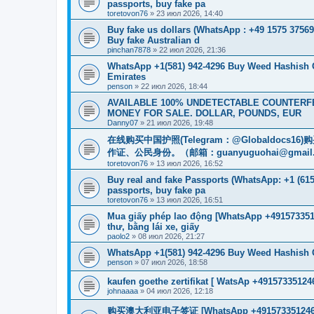
passports, buy fake pa
toretovon76
»
23 июл 2026, 14:40
Buy fake us dollars (WhatsApp : +49 1575 37569
Buy fake Australian d
pinchan7878
»
22 июл 2026, 21:36
WhatsApp +1(581) 942-4296 Buy Weed Hashish 
Emirates
penson
»
22 июл 2026, 18:44
AVAILABLE 100% UNDETECTABLE COUNTERFEI
MONEY FOR SALE. DOLLAR, POUNDS, EUR
Danny07
»
21 июл 2026, 19:48
在线购买中国护照(Telegram：@Globaldo
作证、公民身份。（邮箱：
guanyuguohai@gmail
toretovon76
»
13 июл 2026, 16:52
Buy real and fake Passports (WhatsApp: +1 (615)
passports, buy fake pa
toretovon76
»
13 июл 2026, 16:51
Mua giấy phép lao động [WhatsApp +4915733512
thư, bằng lái xe, giấy
paolo2
»
08 июл 2026, 21:27
WhatsApp +1(581) 942-4296 Buy Weed Hashish
penson
»
07 июл 2026, 18:58
kaufen goethe zertifikat [ WatsAp +49157335124
johnaaaa
»
04 июл 2026, 12:18
购买澳大利亚电子签证 [WhatsApp +4915733512