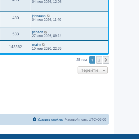
04 июл 2026, 12:08
johnaaaa
480
04 июл 2026, 11:40
penson
533
27 июн 2026, 09:14
orairo
143362
10 мар 2020, 22:35
1
2
След.
28 тем
Перейти
Удалить cookies
Часовой пояс:
UTC+03:00