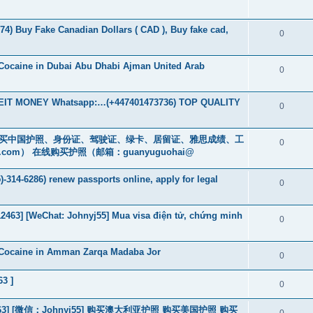
74) Buy Fake Canadian Dollars ( CAD ), Buy fake cad,
0
Cocaine in Dubai Abu Dhabi Ajman United Arab
0
T MONEY Whatsapp:…(+447401473736) TOP QUALITY
0
cs16)购买中国护照、身份证、驾驶证、绿卡、居留证、雅思成绩、工
0
.com
） 在线购买护照（邮箱：guanyuguohai@
-314-6286) renew passports online, apply for legal
0
463] [WeChat: Johnyj55] Mua visa điện tử, chứng minh
0
 Cocaine in Amman Zarqa Madaba Jor
0
63 ]
0
463] [微信：Johnyj55] 购买澳大利亚护照 购买美国护照 购买
0