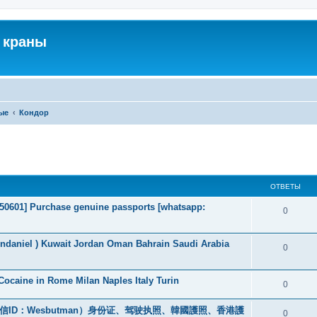
 краны
ые
Кондор
ширенный поиск
ОТВЕТЫ
2050601] Purchase genuine passports [whatsapp:
0
endaniel ) Kuwait Jordan Oman Bahrain Saudi Arabia
0
ocaine in Rome Milan Naples Italy Turin
0
ID：Wesbutman）身份证、驾驶执照、韓國護照、香港護
0