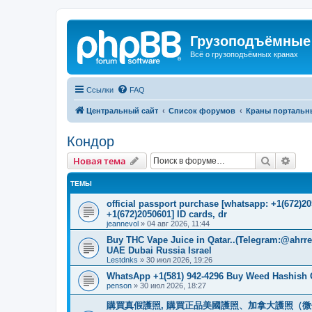
Грузоподъёмные
Всё о грузоподъёмных кранах
Ссылки
FAQ
Центральный сайт
Список форумов
Краны портальн
Кондор
Поиск
Рас
Новая тема
ТЕМЫ
official passport purchase [whatsapp: +1(672)
+1(672)2050601] ID cards, dr
jeannevol
»
04 авг 2026, 11:44
Buy THC Vape Juice in Qatar..(Telegram:@ahrr
UAE Dubai Russia Israel
Lestdnks
»
30 июл 2026, 19:26
WhatsApp +1(581) 942-4296 Buy Weed Hashish C
penson
»
30 июл 2026, 18:27
購買真假護照, 購買正品美國護照、加拿大護照（微信