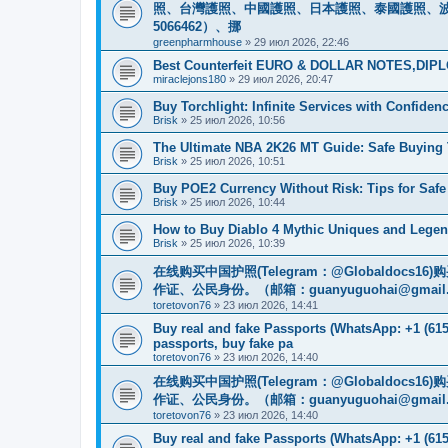
照、台灣護照、中國護照、日本護照、泰國護照、波蘭護照
5066462）、挪
greenpharmhouse
»
29 июл 2026, 22:46
Best Counterfeit EURO & DOLLAR NOTES,DIPLO
miraclejons180
»
29 июл 2026, 20:47
Buy Torchlight: Infinite Services with Confide
Brisk
»
25 июл 2026, 10:56
The Ultimate NBA 2K26 MT Guide: Safe Buyin
Brisk
»
25 июл 2026, 10:51
Buy POE2 Currency Without Risk: Tips for Saf
Brisk
»
25 июл 2026, 10:44
How to Buy Diablo 4 Mythic Uniques and Legen
Brisk
»
25 июл 2026, 10:39
在线购买中国护照(Telegram：@Globaldo
作证、公民身份。（邮箱：
guanyuguohai@gmail
toretovon76
»
23 июл 2026, 14:41
Buy real and fake Passports (WhatsApp: +1 (615)
passports, buy fake pa
toretovon76
»
23 июл 2026, 14:40
在线购买中国护照(Telegram：@Globaldo
作证、公民身份。（邮箱：
guanyuguohai@gmail
toretovon76
»
23 июл 2026, 14:40
Buy real and fake Passports (WhatsApp: +1 (615)