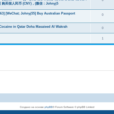
假人民币 (CNY)，(微信：Johnyj5
3] [WeChat; Johnyj55] Buy Australian Passport
0
Cocaine in Qatar Doha Masaieed Al Wakrah
0
1
Создано на основе
phpBB
® Forum Software © phpBB Limited
Русская поддержка phpBB