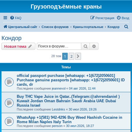
Грузоподъёмные краны
FAQ
Регистрация
Вход
П
Центральный сайт
Список форумов
Краны портальные
Кондор
о
Кондор
и
Поиск
Расширенный пои
Новая тема
с
к
1
2
След.
28 тем
Темы
official passport purchase [whatsapp: +1(672)2050601]
Purchase genuine passports [whatsapp: +1(672)2050601] ID
cards, dr
Последнее сообщение
jeannevol
«
04 авг 2026, 11:44
Buy THC Vape Juice in Qatar..(Telegram:@ahrrendaniel )
Kuwait Jordan Oman Bahrain Saudi Arabia UAE Dubai
Russia Israel
Последнее сообщение
Lestdnks
«
30 июл 2026, 19:26
WhatsApp +1(581) 942-4296 Buy Weed Hashish Cocaine in
Rome Milan Naples Italy Turin
Последнее сообщение
penson
«
30 июл 2026, 18:27