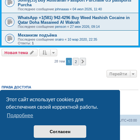
Johnyj55] Buy Australian Passport Purchase US passports
Purcha
Последнее сообщение
johnaaaa
«
04 июл 2026, 11:40
WhatsApp +1(581) 942-4296 Buy Weed Hashish Cocaine in
Qatar Doha Masaieed Al Wakrah
Последнее сообщение
penson
«
27 июн 2026, 09:14
Механизм подъёма
Последнее сообщение
orairo
«
10 мар 2020, 22:35
Ответы:
1
Новая тема
1
2
След.
28 тем
Перейти
ПРАВА ДОСТУПА
Вы
не можете
начинать темы
Вы
не можете
отвечать на сообщения
Этот сайт использует cookies для
Вы
не можете
редактировать свои сообщения
обеспечения своей корректной работы.
Вы
не можете
удалять свои сообщения
Вы
не можете
добавлять вложения
Подробнее
Центральный сайт
Список форумов
Часовой пояс:
UTC+03:00
Согласен
Создано на основе
phpBB
® Forum Software © phpBB Limited
Русская поддержка phpBB