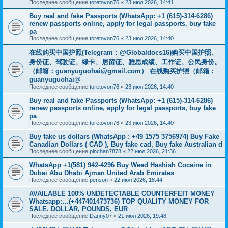
Последнее сообщение
toretovon76
«
23 июл 2026, 14:41
Buy real and fake Passports (WhatsApp: +1 (615)-314-6286)
renew passports online, apply for legal passports, buy fake
pa
Последнее сообщение
toretovon76
«
23 июл 2026, 14:40
在线购买中国护照(Telegram：@Globaldocs16)购买中国护照、
身份证、驾驶证、绿卡、居留证、雅思成绩、工作证、公民身份。
（邮箱：
guanyuguohai@gmail.com
） 在线购买护照（邮箱：
guanyuguohai@
Последнее сообщение
toretovon76
«
23 июл 2026, 14:40
Buy real and fake Passports (WhatsApp: +1 (615)-314-6286)
renew passports online, apply for legal passports, buy fake
pa
Последнее сообщение
toretovon76
«
23 июл 2026, 14:40
Buy fake us dollars (WhatsApp : +49 1575 3756974) Buy Fake
Canadian Dollars ( CAD ), Buy fake cad, Buy fake Australian d
Последнее сообщение
pinchan7878
«
22 июл 2026, 21:36
WhatsApp +1(581) 942-4296 Buy Weed Hashish Cocaine in
Dubai Abu Dhabi Ajman United Arab Emirates
Последнее сообщение
penson
«
22 июл 2026, 18:44
AVAILABLE 100% UNDETECTABLE COUNTERFEIT MONEY
Whatsapp:…(+447401473736) TOP QUALITY MONEY FOR
SALE. DOLLAR, POUNDS, EUR
Последнее сообщение
Danny07
«
21 июл 2026, 19:48