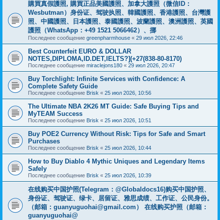
購買真假護照, 購買正品美國護照、加拿大護照（微信ID：
Wesbutman）身份证、驾驶执照、韓國護照、香港護照、台灣護
照、中國護照、日本護照、泰國護照、波蘭護照、澳洲護照、英國
護照（WhatsApp：+49 1521 5066462）、挪
Последнее сообщение
greenpharmhouse
«
29 июл 2026, 22:46
Best Counterfeit EURO & DOLLAR
NOTES,DIPLOMA,ID.DET,IELTS?](+27(838-80-8170)
Последнее сообщение
miraclejons180
«
29 июл 2026, 20:47
Buy Torchlight: Infinite Services with Confidence: A
Complete Safety Guide
Последнее сообщение
Brisk
«
25 июл 2026, 10:56
The Ultimate NBA 2K26 MT Guide: Safe Buying Tips and
MyTEAM Success
Последнее сообщение
Brisk
«
25 июл 2026, 10:51
Buy POE2 Currency Without Risk: Tips for Safe and Smart
Purchases
Последнее сообщение
Brisk
«
25 июл 2026, 10:44
How to Buy Diablo 4 Mythic Uniques and Legendary Items
Safely
Последнее сообщение
Brisk
«
25 июл 2026, 10:39
在线购买中国护照(Telegram：@Globaldocs16)购买中国护照、
身份证、驾驶证、绿卡、居留证、雅思成绩、工作证、公民身份。
（邮箱：
guanyuguohai@gmail.com
） 在线购买护照（邮箱：
guanyuguohai@