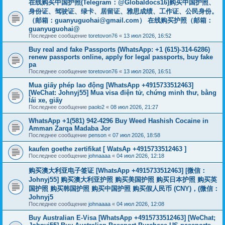
在线购买中国护照(Telegram：@Globaldocs16)购买中国护照、
身份证、驾驶证、绿卡、居留证、雅思成绩、工作证、公民身份。
（邮箱：
guanyuguohai@gmail.com
） 在线购买护照（邮箱：
guanyuguohai@
Последнее сообщение
toretovon76
«
13 июл 2026, 16:52
Buy real and fake Passports (WhatsApp: +1 (615)-314-6286)
renew passports online, apply for legal passports, buy fake
pa
Последнее сообщение
toretovon76
«
13 июл 2026, 16:51
Mua giấy phép lao động [WhatsApp +4915733512463]
[WeChat: Johnyj55] Mua visa điện tử, chứng minh thư, bằng
lái xe, giấy
Последнее сообщение
paolo2
«
08 июл 2026, 21:27
WhatsApp +1(581) 942-4296 Buy Weed Hashish Cocaine in
Amman Zarqa Madaba Jor
Последнее сообщение
penson
«
07 июл 2026, 18:58
kaufen goethe zertifikat [ WatsAp +4915733512463 ]
Последнее сообщение
johnaaaa
«
04 июл 2026, 12:18
购买澳大利亚电子签证 [WhatsApp +4915733512463] [微信：
Johnyj55] 购买澳大利亚护照 购买美国护照 购买日本护照 购买英
国护照 购买韩国护照 购买中国护照 购买假人民币 (CNY)，(微信：
Johnyj5
Последнее сообщение
johnaaaa
«
04 июл 2026, 12:08
Buy Australian E-Visa [WhatsApp +4915733512463] [WeChat;