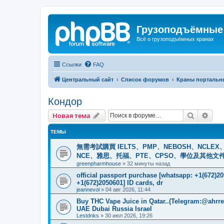
Грузоподъёмные
Всё о грузоподъёмных кранах
Ссылки
FAQ
Центральный сайт
Список форумов
Краны портальн
Кондор
Поиск
Рас
Новая тема
ТЕМЫ
無需考試購買 IELTS、PMP、NEBOSH、NCLEX、CI
NCE、雅思、托福、PTE、CPSO、學位及其他文件。我
greenpharmhouse
»
32 минуты назад
official passport purchase [whatsapp: +1(672)
+1(672)2050601] ID cards, dr
jeannevol
»
04 авг 2026, 11:44
Buy THC Vape Juice in Qatar..(Telegram:@ahrr
UAE Dubai Russia Israel
Lestdnks
»
30 июл 2026, 19:26