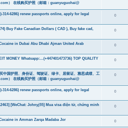
.com
） 在线购买护照（邮箱：guanyuguohai@
-314-6286) renew passports online, apply for legal
0
74) Buy Fake Canadian Dollars ( CAD ), Buy fake cad,
0
Cocaine in Dubai Abu Dhabi Ajman United Arab
0
T MONEY Whatsapp:…(+447401473736) TOP QUALITY
0
cs16)购买中国护照、身份证、驾驶证、绿卡、居留证、雅思成绩、工
0
.com
） 在线购买护照（邮箱：guanyuguohai@
-314-6286) renew passports online, apply for legal
0
463] [WeChat: Johnyj55] Mua visa điện tử, chứng minh
0
 Cocaine in Amman Zarqa Madaba Jor
0