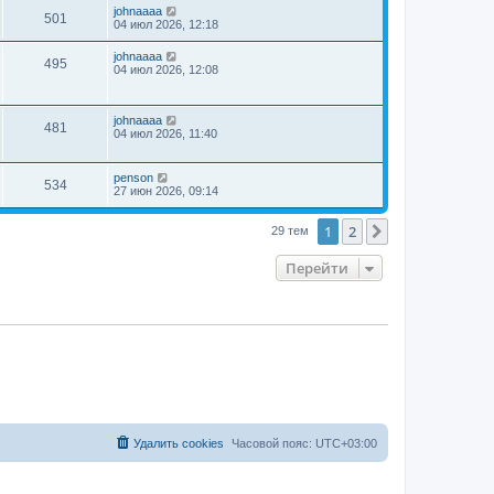
johnaaaa
501
04 июл 2026, 12:18
johnaaaa
495
04 июл 2026, 12:08
johnaaaa
481
04 июл 2026, 11:40
penson
534
27 июн 2026, 09:14
1
2
След.
29 тем
Перейти
Удалить cookies
Часовой пояс:
UTC+03:00