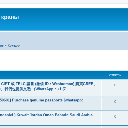
 краны
ые
Кондор
ширенный поиск
ОТВЕТЫ
PT 或 TELC 證書 (微信 ID：Wesbutman) 購買GREE、
0
們也提供文憑 （WhatsApp：+1 (7
2050601] Purchase genuine passports [whatsapp:
0
endaniel ) Kuwait Jordan Oman Bahrain Saudi Arabia
0