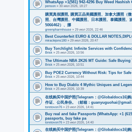
WhatsApp +1(581) 942-4296 Buy Weed Hashish C
penson
»
30 июл 2026, 18:27
購買真假護照, 購買正品美國護照、加拿大護照（微信
照、台灣護照、中國護照、日本護照、泰國護照、波蘭護照
5066462）、挪
greenpharmhouse
»
29 июл 2026, 22:46
Best Counterfeit EURO & DOLLAR NOTES,DIPLO
miraclejons180
»
29 июл 2026, 20:47
Buy Torchlight: Infinite Services with Confide
Brisk
»
25 июл 2026, 10:56
The Ultimate NBA 2K26 MT Guide: Safe Buyin
Brisk
»
25 июл 2026, 10:51
Buy POE2 Currency Without Risk: Tips for Saf
Brisk
»
25 июл 2026, 10:44
How to Buy Diablo 4 Mythic Uniques and Legen
Brisk
»
25 июл 2026, 10:39
在线购买中国护照(Telegram：@Globaldo
作证、公民身份。（邮箱：
guanyuguohai@gmail
toretovon76
»
23 июл 2026, 14:41
Buy real and fake Passports (WhatsApp: +1 (615)
passports, buy fake pa
toretovon76
»
23 июл 2026, 14:40
在线购买中国护照(Telegram：@Globaldo