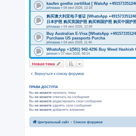
kaufen goethe zertifikat [ WatsAp +49157335124
johnaaaa
»
04 июл 2026, 12:18
购买澳大利亚电子签证 [WhatsApp +4915733512
日本护照 购买英国护照 购买韩国护照 购买中国护照 购买
johnaaaa
»
04 июл 2026, 12:08
Buy Australian E-Visa [WhatsApp +491573351246
Purchase US passports Purcha
johnaaaa
»
04 июл 2026, 11:40
WhatsApp +1(581) 942-4296 Buy Weed Hashish 
penson
»
27 июн 2026, 09:14
Новая тема
Вернуться к списку форумов
ПРАВА ДОСТУПА
Вы
не можете
начинать темы
Вы
не можете
отвечать на сообщения
Вы
не можете
редактировать свои сообщения
Вы
не можете
удалять свои сообщения
Вы
не можете
добавлять вложения
Центральный сайт
Список форумов