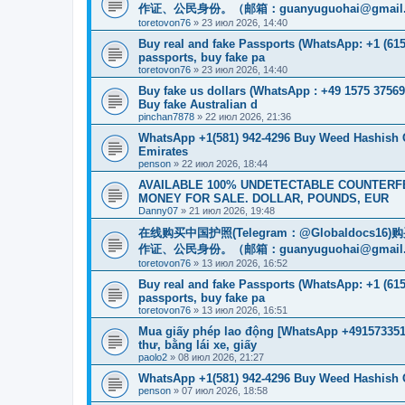
作证、公民身份。（邮箱：
guanyuguohai@gmail
toretovon76
»
23 июл 2026, 14:40
Buy real and fake Passports (WhatsApp: +1 (615)
passports, buy fake pa
toretovon76
»
23 июл 2026, 14:40
Buy fake us dollars (WhatsApp : +49 1575 37569
Buy fake Australian d
pinchan7878
»
22 июл 2026, 21:36
WhatsApp +1(581) 942-4296 Buy Weed Hashish 
Emirates
penson
»
22 июл 2026, 18:44
AVAILABLE 100% UNDETECTABLE COUNTERFEI
MONEY FOR SALE. DOLLAR, POUNDS, EUR
Danny07
»
21 июл 2026, 19:48
在线购买中国护照(Telegram：@Globaldo
作证、公民身份。（邮箱：
guanyuguohai@gmail
toretovon76
»
13 июл 2026, 16:52
Buy real and fake Passports (WhatsApp: +1 (615)
passports, buy fake pa
toretovon76
»
13 июл 2026, 16:51
Mua giấy phép lao động [WhatsApp +4915733512
thư, bằng lái xe, giấy
paolo2
»
08 июл 2026, 21:27
WhatsApp +1(581) 942-4296 Buy Weed Hashish
penson
»
07 июл 2026, 18:58