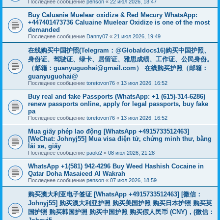
Последнее сообщение
penson
«
22 июл 2026, 18:47
Buy Caluanie Muelear oxidize & Red Mecury WhatsApp:
+447401473736 Caluaine Muelear Oxidize is one of the most
demanded
Последнее сообщение
Danny07
«
21 июл 2026, 19:49
在线购买中国护照(Telegram：@Globaldocs16)购买中国护照、
身份证、驾驶证、绿卡、居留证、雅思成绩、工作证、公民身份。
（邮箱：
guanyuguohai@gmail.com
） 在线购买护照（邮箱：
guanyuguohai@
Последнее сообщение
toretovon76
«
13 июл 2026, 16:52
Buy real and fake Passports (WhatsApp: +1 (615)-314-6286)
renew passports online, apply for legal passports, buy fake
pa
Последнее сообщение
toretovon76
«
13 июл 2026, 16:52
Mua giấy phép lao động [WhatsApp +4915733512463]
[WeChat: Johnyj55] Mua visa điện tử, chứng minh thư, bằng
lái xe, giấy
Последнее сообщение
paolo2
«
08 июл 2026, 21:28
WhatsApp +1(581) 942-4296 Buy Weed Hashish Cocaine in
Qatar Doha Masaieed Al Wakrah
Последнее сообщение
penson
«
07 июл 2026, 18:59
购买澳大利亚电子签证 [WhatsApp +4915733512463] [微信：
Johnyj55] 购买澳大利亚护照 购买美国护照 购买日本护照 购买英
国护照 购买韩国护照 购买中国护照 购买假人民币 (CNY)，(微信：