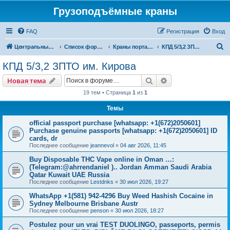
Грузоподъёмные краны
FAQ
Регистрация
Вход
П
Центральный сайт
Список форумов
Краны портальные
КПД 5/3,2 ЗПТО им. Кирова
о
КПД 5/3,2 ЗПТО им. Кирова
и
Поиск
Расширенный пои
Новая тема
с
19 тем • Страница
1
из
1
к
Темы
official passport purchase [whatsapp: +1(672)2050601]
Purchase genuine passports [whatsapp: +1(672)2050601] ID
cards, dr
Последнее сообщение
jeannevol
«
04 авг 2026, 11:45
Buy Disposable THC Vape online in Oman …:
(Telegram:@ahrrendaniel ).. Jordan Amman Saudi Arabia
Qatar Kuwait UAE Russia
Последнее сообщение
Lestdnks
«
30 июл 2026, 19:27
WhatsApp +1(581) 942-4296 Buy Weed Hashish Cocaine in
Sydney Melbourne Brisbane Austr
Последнее сообщение
penson
«
30 июл 2026, 18:27
Postulez pour un vrai TEST DUOLINGO, passeports, permis