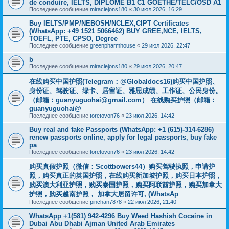
de conduire, IELTS, DIPLÔME B1 C1 GOETHE/TELC/OSD A1
Последнее сообщение
miraclejons180
«
30 июл 2026, 16:29
Buy IELTS/PMP/NEBOSH/NCLEX,CIPT Certificates
(WhatsApp: +49 1521 5066462) BUY GREE,NCE, IELTS,
TOEFL, PTE, CPSO, Degree
Последнее сообщение
greenpharmhouse
«
29 июл 2026, 22:47
b
Последнее сообщение
miraclejons180
«
29 июл 2026, 20:47
在线购买中国护照(Telegram：@Globaldocs16)购买中国护照、
身份证、驾驶证、绿卡、居留证、雅思成绩、工作证、公民身份。
（邮箱：
guanyuguohai@gmail.com
） 在线购买护照（邮箱：
guanyuguohai@
Последнее сообщение
toretovon76
«
23 июл 2026, 14:42
Buy real and fake Passports (WhatsApp: +1 (615)-314-6286)
renew passports online, apply for legal passports, buy fake
pa
Последнее сообщение
toretovon76
«
23 июл 2026, 14:42
购买真假护照（微信：Scottbowers44）购买驾驶执照，申请护
照，购买真正的英国护照，在线购买新加坡护照，购买日本护照，
购买澳大利亚护照，购买泰国护照，购买阿联酋护照，购买加拿大
护照，购买越南护照， 加拿大居留许可, (WhatsAp
Последнее сообщение
pinchan7878
«
22 июл 2026, 21:40
WhatsApp +1(581) 942-4296 Buy Weed Hashish Cocaine in
Dubai Abu Dhabi Ajman United Arab Emirates