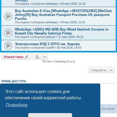
Johnyj5
Последнее сообщение
johnaaaa
«
04 июл 2026, 12:10
Buy Australian E-Visa [WhatsApp +4915733512463] [WeChat;
Johnyj55] Buy Australian Passport Purchase US passports
Purcha
Последнее сообщение
johnaaaa
«
04 июл 2026, 11:41
WhatsApp +1(581) 942-4296 Buy Weed Hashish Cocaine in
Kuwait City Hawally Salmiya Fintas
Последнее сообщение
penson
«
27 июн 2026, 09:15
Электросхема КПД 5 ЗПТО им. Кирова
Последнее сообщение
rusloff
«
02 янв 2018, 14:52
Новая тема
19 тем • Страница
1
из
1
Перейти
ПРАВА ДОСТУПА
Вы
не можете
начинать темы
Вы
не можете
отвечать на сообщения
Этот сайт использует cookies для
Вы
не можете
редактировать свои сообщения
обеспечения своей корректной работы.
Вы
не можете
удалять свои сообщения
Вы
не можете
добавлять вложения
Подробнее
Центральный сайт
Список форумов
Часовой пояс:
UTC+03:00