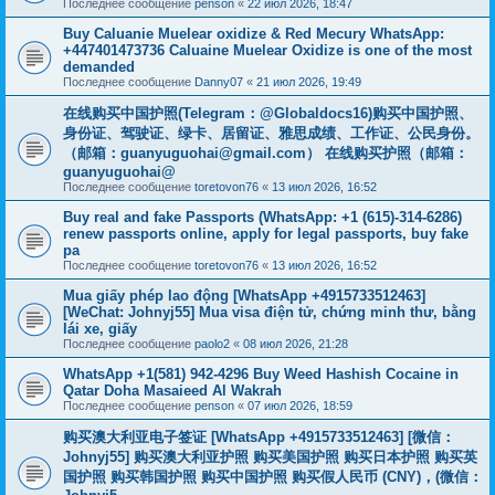
Последнее сообщение
penson
«
22 июл 2026, 18:47
Buy Caluanie Muelear oxidize & Red Mecury WhatsApp:
+447401473736 Caluaine Muelear Oxidize is one of the most
demanded
Последнее сообщение
Danny07
«
21 июл 2026, 19:49
在线购买中国护照(Telegram：@Globaldocs16)购买中国护照、
身份证、驾驶证、绿卡、居留证、雅思成绩、工作证、公民身份。
（邮箱：
guanyuguohai@gmail.com
） 在线购买护照（邮箱：
guanyuguohai@
Последнее сообщение
toretovon76
«
13 июл 2026, 16:52
Buy real and fake Passports (WhatsApp: +1 (615)-314-6286)
renew passports online, apply for legal passports, buy fake
pa
Последнее сообщение
toretovon76
«
13 июл 2026, 16:52
Mua giấy phép lao động [WhatsApp +4915733512463]
[WeChat: Johnyj55] Mua visa điện tử, chứng minh thư, bằng
lái xe, giấy
Последнее сообщение
paolo2
«
08 июл 2026, 21:28
WhatsApp +1(581) 942-4296 Buy Weed Hashish Cocaine in
Qatar Doha Masaieed Al Wakrah
Последнее сообщение
penson
«
07 июл 2026, 18:59
购买澳大利亚电子签证 [WhatsApp +4915733512463] [微信：
Johnyj55] 购买澳大利亚护照 购买美国护照 购买日本护照 购买英
国护照 购买韩国护照 购买中国护照 购买假人民币 (CNY)，(微信：