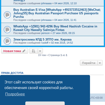
Johnyj5
Последнее сообщение
johnaaaa
«
04 июл 2026, 12:10
Buy Australian E-Visa [WhatsApp +4915733512463] [WeChat;
Johnyj55] Buy Australian Passport Purchase US passports
Purcha
Последнее сообщение
johnaaaa
«
04 июл 2026, 11:41
WhatsApp +1(581) 942-4296 Buy Weed Hashish Cocaine in
Kuwait City Hawally Salmiya Fintas
Последнее сообщение
penson
«
27 июн 2026, 09:15
Электросхема КПД 5 ЗПТО им. Кирова
Последнее сообщение
rusloff
«
02 янв 2018, 14:52
Новая тема
19 тем • Страница
1
из
1
Перейти
ПРАВА ДОСТУПА
Вы
не можете
начинать темы
Вы
не можете
отвечать на сообщения
Этот сайт использует cookies для
Вы
не можете
редактировать свои сообщения
обеспечения своей корректной работы.
Вы
не можете
удалять свои сообщения
Вы
не можете
добавлять вложения
Подробнее
Центральный сайт
Список форумов
Часовой пояс:
UTC+03:00