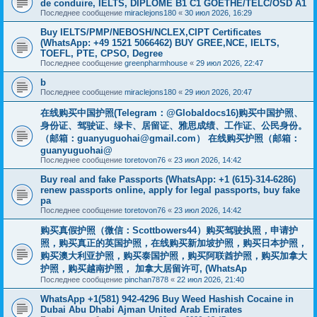
de conduire, IELTS, DIPLÔME B1 C1 GOETHE/TELC/OSD A1
Последнее сообщение
miraclejons180
«
30 июл 2026, 16:29
Buy IELTS/PMP/NEBOSH/NCLEX,CIPT Certificates
(WhatsApp: +49 1521 5066462) BUY GREE,NCE, IELTS,
TOEFL, PTE, CPSO, Degree
Последнее сообщение
greenpharmhouse
«
29 июл 2026, 22:47
b
Последнее сообщение
miraclejons180
«
29 июл 2026, 20:47
在线购买中国护照(Telegram：@Globaldocs16)购买中国护照、
身份证、驾驶证、绿卡、居留证、雅思成绩、工作证、公民身份。
（邮箱：
guanyuguohai@gmail.com
） 在线购买护照（邮箱：
guanyuguohai@
Последнее сообщение
toretovon76
«
23 июл 2026, 14:42
Buy real and fake Passports (WhatsApp: +1 (615)-314-6286)
renew passports online, apply for legal passports, buy fake
pa
Последнее сообщение
toretovon76
«
23 июл 2026, 14:42
购买真假护照（微信：Scottbowers44）购买驾驶执照，申请护
照，购买真正的英国护照，在线购买新加坡护照，购买日本护照，
购买澳大利亚护照，购买泰国护照，购买阿联酋护照，购买加拿大
护照，购买越南护照， 加拿大居留许可, (WhatsAp
Последнее сообщение
pinchan7878
«
22 июл 2026, 21:40
WhatsApp +1(581) 942-4296 Buy Weed Hashish Cocaine in
Dubai Abu Dhabi Ajman United Arab Emirates