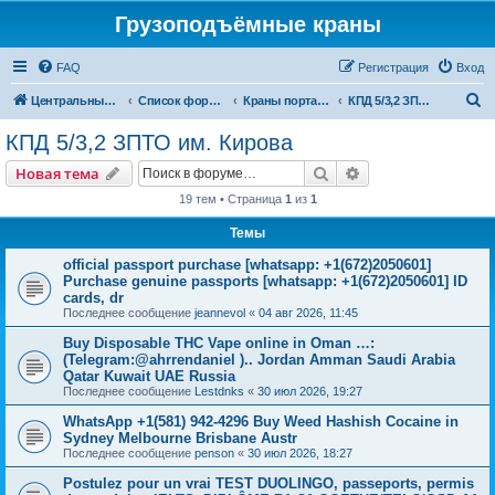
Грузоподъёмные краны
FAQ
Регистрация
Вход
П
Центральный сайт
Список форумов
Краны портальные
КПД 5/3,2 ЗПТО им. Кирова
о
КПД 5/3,2 ЗПТО им. Кирова
и
Поиск
Расширенный пои
Новая тема
с
19 тем • Страница
1
из
1
к
Темы
official passport purchase [whatsapp: +1(672)2050601]
Purchase genuine passports [whatsapp: +1(672)2050601] ID
cards, dr
Последнее сообщение
jeannevol
«
04 авг 2026, 11:45
Buy Disposable THC Vape online in Oman …:
(Telegram:@ahrrendaniel ).. Jordan Amman Saudi Arabia
Qatar Kuwait UAE Russia
Последнее сообщение
Lestdnks
«
30 июл 2026, 19:27
WhatsApp +1(581) 942-4296 Buy Weed Hashish Cocaine in
Sydney Melbourne Brisbane Austr
Последнее сообщение
penson
«
30 июл 2026, 18:27
Postulez pour un vrai TEST DUOLINGO, passeports, permis