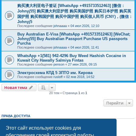
购买澳大利亚电子签证 [WhatsApp +4915733512463] [微信：
Johnyj55] 购买澳大利亚护照 购买美国护照 购买日本护照 购买英
国护照 购买韩国护照 购买中国护照 购买假人民币 (CNY)，(微信：
Johnyj5
Последнее сообщение
johnaaaa
«
04 июл 2026, 12:10
Buy Australian E-Visa [WhatsApp +4915733512463] [WeChat;
Johnyj55] Buy Australian Passport Purchase US passports
Purcha
Последнее сообщение
johnaaaa
«
04 июл 2026, 11:41
WhatsApp +1(581) 942-4296 Buy Weed Hashish Cocaine in
Kuwait City Hawally Salmiya Fintas
Последнее сообщение
penson
«
27 июн 2026, 09:15
Электросхема КПД 5 ЗПТО им. Кирова
Последнее сообщение
rusloff
«
02 янв 2018, 14:52
Новая тема
20 тем • Страница
1
из
1
Перейти
ПРАВА ДОСТУПА
Вы
не можете
начинать темы
Вы
не можете
отвечать на сообщения
Этот сайт использует cookies для
Вы
не можете
редактировать свои сообщения
обеспечения своей корректной работы.
Вы
не можете
удалять свои сообщения