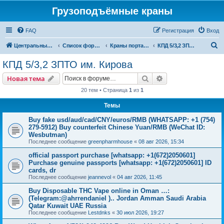
Грузоподъёмные краны
FAQ
Регистрация
Вход
П
Центральный сайт
Список форумов
Краны портальные
КПД 5/3,2 ЗПТО им. Кирова
о
КПД 5/3,2 ЗПТО им. Кирова
и
Поиск
Расширенный пои
Новая тема
с
20 тем • Страница
1
из
1
к
Темы
Buy fake usd/aud/cad/CNY/euros/RMB (WHATSAPP: +1 (754)
279-5912) Buy counterfeit Chinese Yuan/RMB (WeChat ID:
Wesbutman)
Последнее сообщение
greenpharmhouse
«
08 авг 2026, 15:34
official passport purchase [whatsapp: +1(672)2050601]
Purchase genuine passports [whatsapp: +1(672)2050601] ID
cards, dr
Последнее сообщение
jeannevol
«
04 авг 2026, 11:45
Buy Disposable THC Vape online in Oman …:
(Telegram:@ahrrendaniel ).. Jordan Amman Saudi Arabia
Qatar Kuwait UAE Russia
Последнее сообщение
Lestdnks
«
30 июл 2026, 19:27