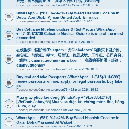
护照，购买越南护照， 加拿大居留许可, (WhatsAp
Последнее сообщение
pinchan7878
«
22 июл 2026, 21:40
WhatsApp +1(581) 942-4296 Buy Weed Hashish Cocaine in
Dubai Abu Dhabi Ajman United Arab Emirates
Последнее сообщение
penson
«
22 июл 2026, 18:47
Buy Caluanie Muelear oxidize & Red Mecury WhatsApp:
+447401473736 Caluaine Muelear Oxidize is one of the most
demanded
Последнее сообщение
Danny07
«
21 июл 2026, 19:49
在线购买中国护照(Telegram：@Globaldocs16)购买中国护照、
身份证、驾驶证、绿卡、居留证、雅思成绩、工作证、公民身份。
（邮箱：
guanyuguohai@gmail.com
） 在线购买护照（邮箱：
guanyuguohai@
Последнее сообщение
toretovon76
«
13 июл 2026, 16:52
Buy real and fake Passports (WhatsApp: +1 (615)-314-6286)
renew passports online, apply for legal passports, buy fake
pa
Последнее сообщение
toretovon76
«
13 июл 2026, 16:52
Mua giấy phép lao động [WhatsApp +4915733512463]
[WeChat: Johnyj55] Mua visa điện tử, chứng minh thư, bằng
lái xe, giấy
Последнее сообщение
paolo2
«
08 июл 2026, 21:28
WhatsApp +1(581) 942-4296 Buy Weed Hashish Cocaine in
Qatar Doha Masaieed Al Wakrah
Последнее сообщение
penson
«
07 июл 2026, 18:59