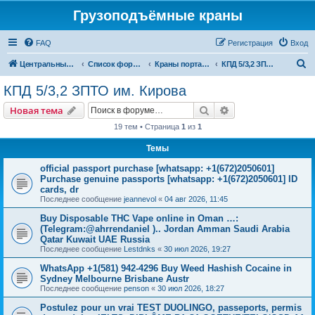
Грузоподъёмные краны
FAQ
Регистрация
Вход
П
Центральный сайт
Список форумов
Краны портальные
КПД 5/3,2 ЗПТО им. Кирова
о
КПД 5/3,2 ЗПТО им. Кирова
и
Поиск
Расширенный пои
Новая тема
с
19 тем • Страница
1
из
1
к
Темы
official passport purchase [whatsapp: +1(672)2050601]
Purchase genuine passports [whatsapp: +1(672)2050601] ID
cards, dr
Последнее сообщение
jeannevol
«
04 авг 2026, 11:45
Buy Disposable THC Vape online in Oman …:
(Telegram:@ahrrendaniel ).. Jordan Amman Saudi Arabia
Qatar Kuwait UAE Russia
Последнее сообщение
Lestdnks
«
30 июл 2026, 19:27
WhatsApp +1(581) 942-4296 Buy Weed Hashish Cocaine in
Sydney Melbourne Brisbane Austr
Последнее сообщение
penson
«
30 июл 2026, 18:27
Postulez pour un vrai TEST DUOLINGO, passeports, permis