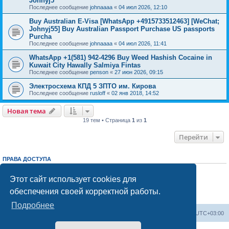
Johnyj5
Последнее сообщение
johnaaaa
«
04 июл 2026, 12:10
Buy Australian E-Visa [WhatsApp +4915733512463] [WeChat;
Johnyj55] Buy Australian Passport Purchase US passports
Purcha
Последнее сообщение
johnaaaa
«
04 июл 2026, 11:41
WhatsApp +1(581) 942-4296 Buy Weed Hashish Cocaine in
Kuwait City Hawally Salmiya Fintas
Последнее сообщение
penson
«
27 июн 2026, 09:15
Электросхема КПД 5 ЗПТО им. Кирова
Последнее сообщение
rusloff
«
02 янв 2018, 14:52
Новая тема
19 тем • Страница
1
из
1
Перейти
ПРАВА ДОСТУПА
Вы
не можете
начинать темы
Вы
не можете
отвечать на сообщения
Этот сайт использует cookies для
Вы
не можете
редактировать свои сообщения
обеспечения своей корректной работы.
Вы
не можете
удалять свои сообщения
Вы
не можете
добавлять вложения
Подробнее
Центральный сайт
Список форумов
Часовой пояс:
UTC+03:00