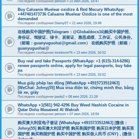
Последнее сообщение
penson
«
22 июл 2026, 18:47
Buy Caluanie Muelear oxidize & Red Mecury WhatsApp:
+447401473736 Caluaine Muelear Oxidize is one of the most
demanded
Последнее сообщение
Danny07
«
21 июл 2026, 19:49
在线购买中国护照(Telegram：@Globaldocs16)购买中国护照、
身份证、驾驶证、绿卡、居留证、雅思成绩、工作证、公民身份。
（邮箱：
guanyuguohai@gmail.com
） 在线购买护照（邮箱：
guanyuguohai@
Последнее сообщение
toretovon76
«
13 июл 2026, 16:52
Buy real and fake Passports (WhatsApp: +1 (615)-314-6286)
renew passports online, apply for legal passports, buy fake
pa
Последнее сообщение
toretovon76
«
13 июл 2026, 16:52
Mua giấy phép lao động [WhatsApp +4915733512463]
[WeChat: Johnyj55] Mua visa điện tử, chứng minh thư, bằng
lái xe, giấy
Последнее сообщение
paolo2
«
08 июл 2026, 21:28
WhatsApp +1(581) 942-4296 Buy Weed Hashish Cocaine in
Qatar Doha Masaieed Al Wakrah
Последнее сообщение
penson
«
07 июл 2026, 18:59
购买澳大利亚电子签证 [WhatsApp +4915733512463] [微信：
Johnyj55] 购买澳大利亚护照 购买美国护照 购买日本护照 购买英
国护照 购买韩国护照 购买中国护照 购买假人民币 (CNY)，(微信：