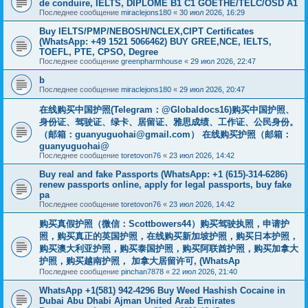
de conduire, IELTS, DIPLÔME B1 C1 GOETHE/TELC/OSD A1
Последнее сообщение
miraclejons180
«
30 июл 2026, 16:29
Buy IELTS/PMP/NEBOSH/NCLEX,CIPT Certificates
(WhatsApp: +49 1521 5066462) BUY GREE,NCE, IELTS,
TOEFL, PTE, CPSO, Degree
Последнее сообщение
greenpharmhouse
«
29 июл 2026, 22:47
b
Последнее сообщение
miraclejons180
«
29 июл 2026, 20:47
在线购买中国护照(Telegram：@Globaldocs16)购买中国护照、
身份证、驾驶证、绿卡、居留证、雅思成绩、工作证、公民身份。
（邮箱：
guanyuguohai@gmail.com
） 在线购买护照（邮箱：
guanyuguohai@
Последнее сообщение
toretovon76
«
23 июл 2026, 14:42
Buy real and fake Passports (WhatsApp: +1 (615)-314-6286)
renew passports online, apply for legal passports, buy fake
pa
Последнее сообщение
toretovon76
«
23 июл 2026, 14:42
购买真假护照（微信：Scottbowers44）购买驾驶执照，申请护
照，购买真正的英国护照，在线购买新加坡护照，购买日本护照，
购买澳大利亚护照，购买泰国护照，购买阿联酋护照，购买加拿大
护照，购买越南护照， 加拿大居留许可, (WhatsAp
Последнее сообщение
pinchan7878
«
22 июл 2026, 21:40
WhatsApp +1(581) 942-4296 Buy Weed Hashish Cocaine in
Dubai Abu Dhabi Ajman United Arab Emirates