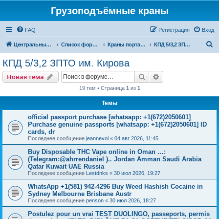
Грузоподъёмные краны
FAQ
Регистрация
Вход
П
Центральный сайт
Список форумов
Краны портальные
КПД 5/3,2 ЗПТО им. Кирова
о
КПД 5/3,2 ЗПТО им. Кирова
и
Поиск
Расширенный пои
Новая тема
с
19 тем • Страница
1
из
1
к
Темы
official passport purchase [whatsapp: +1(672)2050601]
Purchase genuine passports [whatsapp: +1(672)2050601] ID
cards, dr
Последнее сообщение
jeannevol
«
04 авг 2026, 11:45
Buy Disposable THC Vape online in Oman …:
(Telegram:@ahrrendaniel ).. Jordan Amman Saudi Arabia
Qatar Kuwait UAE Russia
Последнее сообщение
Lestdnks
«
30 июл 2026, 19:27
WhatsApp +1(581) 942-4296 Buy Weed Hashish Cocaine in
Sydney Melbourne Brisbane Austr
Последнее сообщение
penson
«
30 июл 2026, 18:27
Postulez pour un vrai TEST DUOLINGO, passeports, permis