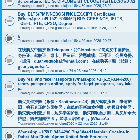
de conduire, IELTS, DIPLÔME B1 C1 GOETHE/TELC/OSD A1
Последнее сообщение
miraclejons180
«
30 июл 2026, 16:29
Buy IELTS/PMP/NEBOSH/NCLEX,CIPT Certificates
(WhatsApp: +49 1521 5066462) BUY GREE,NCE, IELTS,
TOEFL, PTE, CPSO, Degree
Последнее сообщение
greenpharmhouse
«
29 июл 2026, 22:47
b
Последнее сообщение
miraclejons180
«
29 июл 2026, 20:47
在线购买中国护照(Telegram：@Globaldocs16)购买中国护照、
身份证、驾驶证、绿卡、居留证、雅思成绩、工作证、公民身份。
（邮箱：
guanyuguohai@gmail.com
） 在线购买护照（邮箱：
guanyuguohai@
Последнее сообщение
toretovon76
«
23 июл 2026, 14:42
Buy real and fake Passports (WhatsApp: +1 (615)-314-6286)
renew passports online, apply for legal passports, buy fake
pa
Последнее сообщение
toretovon76
«
23 июл 2026, 14:42
购买真假护照（微信：Scottbowers44）购买驾驶执照，申请护
照，购买真正的英国护照，在线购买新加坡护照，购买日本护照，
购买澳大利亚护照，购买泰国护照，购买阿联酋护照，购买加拿大
护照，购买越南护照， 加拿大居留许可, (WhatsAp
Последнее сообщение
pinchan7878
«
22 июл 2026, 21:40
WhatsApp +1(581) 942-4296 Buy Weed Hashish Cocaine in
Dubai Abu Dhabi Ajman United Arab Emirates