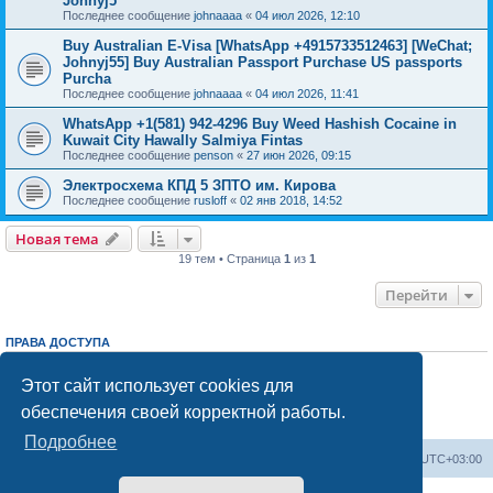
Johnyj5
Последнее сообщение
johnaaaa
«
04 июл 2026, 12:10
Buy Australian E-Visa [WhatsApp +4915733512463] [WeChat;
Johnyj55] Buy Australian Passport Purchase US passports
Purcha
Последнее сообщение
johnaaaa
«
04 июл 2026, 11:41
WhatsApp +1(581) 942-4296 Buy Weed Hashish Cocaine in
Kuwait City Hawally Salmiya Fintas
Последнее сообщение
penson
«
27 июн 2026, 09:15
Электросхема КПД 5 ЗПТО им. Кирова
Последнее сообщение
rusloff
«
02 янв 2018, 14:52
Новая тема
19 тем • Страница
1
из
1
Перейти
ПРАВА ДОСТУПА
Вы
не можете
начинать темы
Вы
не можете
отвечать на сообщения
Этот сайт использует cookies для
Вы
не можете
редактировать свои сообщения
обеспечения своей корректной работы.
Вы
не можете
удалять свои сообщения
Вы
не можете
добавлять вложения
Подробнее
Центральный сайт
Список форумов
Часовой пояс:
UTC+03:00