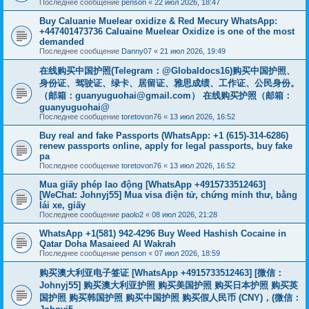
Последнее сообщение
penson
«
22 июл 2026, 18:47
Buy Caluanie Muelear oxidize & Red Mecury WhatsApp:
+447401473736 Caluaine Muelear Oxidize is one of the most
demanded
Последнее сообщение
Danny07
«
21 июл 2026, 19:49
在线购买中国护照(Telegram：@Globaldocs16)购买中国护照、
身份证、驾驶证、绿卡、居留证、雅思成绩、工作证、公民身份。
（邮箱：
guanyuguohai@gmail.com
） 在线购买护照（邮箱：
guanyuguohai@
Последнее сообщение
toretovon76
«
13 июл 2026, 16:52
Buy real and fake Passports (WhatsApp: +1 (615)-314-6286)
renew passports online, apply for legal passports, buy fake
pa
Последнее сообщение
toretovon76
«
13 июл 2026, 16:52
Mua giấy phép lao động [WhatsApp +4915733512463]
[WeChat: Johnyj55] Mua visa điện tử, chứng minh thư, bằng
lái xe, giấy
Последнее сообщение
paolo2
«
08 июл 2026, 21:28
WhatsApp +1(581) 942-4296 Buy Weed Hashish Cocaine in
Qatar Doha Masaieed Al Wakrah
Последнее сообщение
penson
«
07 июл 2026, 18:59
购买澳大利亚电子签证 [WhatsApp +4915733512463] [微信：
Johnyj55] 购买澳大利亚护照 购买美国护照 购买日本护照 购买英
国护照 购买韩国护照 购买中国护照 购买假人民币 (CNY)，(微信：