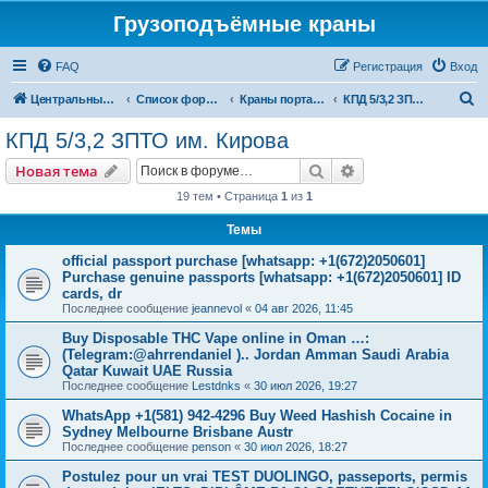
Грузоподъёмные краны
FAQ
Регистрация
Вход
П
Центральный сайт
Список форумов
Краны портальные
КПД 5/3,2 ЗПТО им. Кирова
о
КПД 5/3,2 ЗПТО им. Кирова
и
Поиск
Расширенный пои
Новая тема
с
19 тем • Страница
1
из
1
к
Темы
official passport purchase [whatsapp: +1(672)2050601]
Purchase genuine passports [whatsapp: +1(672)2050601] ID
cards, dr
Последнее сообщение
jeannevol
«
04 авг 2026, 11:45
Buy Disposable THC Vape online in Oman …:
(Telegram:@ahrrendaniel ).. Jordan Amman Saudi Arabia
Qatar Kuwait UAE Russia
Последнее сообщение
Lestdnks
«
30 июл 2026, 19:27
WhatsApp +1(581) 942-4296 Buy Weed Hashish Cocaine in
Sydney Melbourne Brisbane Austr
Последнее сообщение
penson
«
30 июл 2026, 18:27
Postulez pour un vrai TEST DUOLINGO, passeports, permis