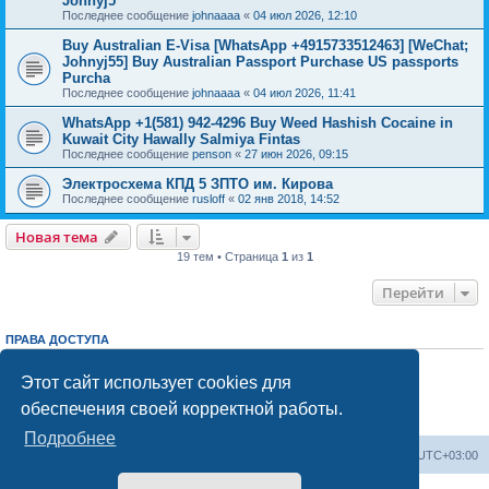
Johnyj5
Последнее сообщение
johnaaaa
«
04 июл 2026, 12:10
Buy Australian E-Visa [WhatsApp +4915733512463] [WeChat;
Johnyj55] Buy Australian Passport Purchase US passports
Purcha
Последнее сообщение
johnaaaa
«
04 июл 2026, 11:41
WhatsApp +1(581) 942-4296 Buy Weed Hashish Cocaine in
Kuwait City Hawally Salmiya Fintas
Последнее сообщение
penson
«
27 июн 2026, 09:15
Электросхема КПД 5 ЗПТО им. Кирова
Последнее сообщение
rusloff
«
02 янв 2018, 14:52
Новая тема
19 тем • Страница
1
из
1
Перейти
ПРАВА ДОСТУПА
Вы
не можете
начинать темы
Вы
не можете
отвечать на сообщения
Этот сайт использует cookies для
Вы
не можете
редактировать свои сообщения
обеспечения своей корректной работы.
Вы
не можете
удалять свои сообщения
Вы
не можете
добавлять вложения
Подробнее
Центральный сайт
Список форумов
Часовой пояс:
UTC+03:00