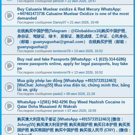
Последнее сообщение
penson
«
22 июл 2026, 18:47
Buy Caluanie Muelear oxidize & Red Mecury WhatsApp:
+447401473736 Caluaine Muelear Oxidize is one of the most
demanded
Последнее сообщение
Danny07
«
21 июл 2026, 19:49
在线购买中国护照(Telegram：@Globaldocs16)购买中国护照、
身份证、驾驶证、绿卡、居留证、雅思成绩、工作证、公民身份。
（邮箱：
guanyuguohai@gmail.com
） 在线购买护照（邮箱：
guanyuguohai@
Последнее сообщение
toretovon76
«
13 июл 2026, 16:52
Buy real and fake Passports (WhatsApp: +1 (615)-314-6286)
renew passports online, apply for legal passports, buy fake
pa
Последнее сообщение
toretovon76
«
13 июл 2026, 16:52
Mua giấy phép lao động [WhatsApp +4915733512463]
[WeChat: Johnyj55] Mua visa điện tử, chứng minh thư, bằng
lái xe, giấy
Последнее сообщение
paolo2
«
08 июл 2026, 21:28
WhatsApp +1(581) 942-4296 Buy Weed Hashish Cocaine in
Qatar Doha Masaieed Al Wakrah
Последнее сообщение
penson
«
07 июл 2026, 18:59
购买澳大利亚电子签证 [WhatsApp +4915733512463] [微信：
Johnyj55] 购买澳大利亚护照 购买美国护照 购买日本护照 购买英
国护照 购买韩国护照 购买中国护照 购买假人民币 (CNY)，(微信：