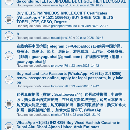
de conduire, IELTS, DIPLÔME B1 C1 GOETHE/TELC/OSD A1
Последнее сообщение
miraclejons180
«
30 июл 2026, 16:29
Buy IELTS/PMP/NEBOSH/NCLEX,CIPT Certificates
(WhatsApp: +49 1521 5066462) BUY GREE,NCE, IELTS,
TOEFL, PTE, CPSO, Degree
Последнее сообщение
greenpharmhouse
«
29 июл 2026, 22:47
b
Последнее сообщение
miraclejons180
«
29 июл 2026, 20:47
在线购买中国护照(Telegram：@Globaldocs16)购买中国护照、
身份证、驾驶证、绿卡、居留证、雅思成绩、工作证、公民身份。
（邮箱：
guanyuguohai@gmail.com
） 在线购买护照（邮箱：
guanyuguohai@
Последнее сообщение
toretovon76
«
23 июл 2026, 14:42
Buy real and fake Passports (WhatsApp: +1 (615)-314-6286)
renew passports online, apply for legal passports, buy fake
pa
Последнее сообщение
toretovon76
«
23 июл 2026, 14:42
购买真假护照（微信：Scottbowers44）购买驾驶执照，申请护
照，购买真正的英国护照，在线购买新加坡护照，购买日本护照，
购买澳大利亚护照，购买泰国护照，购买阿联酋护照，购买加拿大
护照，购买越南护照， 加拿大居留许可, (WhatsAp
Последнее сообщение
pinchan7878
«
22 июл 2026, 21:40
WhatsApp +1(581) 942-4296 Buy Weed Hashish Cocaine in
Dubai Abu Dhabi Ajman United Arab Emirates