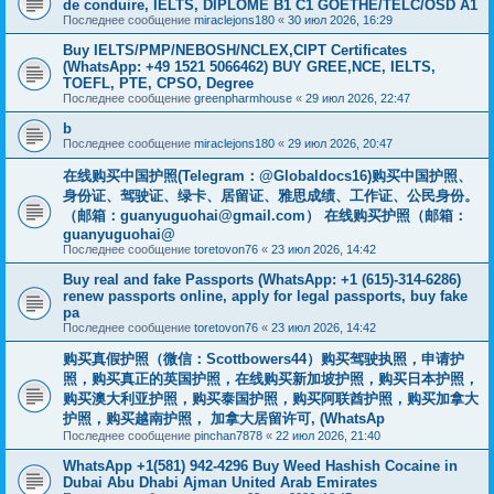
de conduire, IELTS, DIPLÔME B1 C1 GOETHE/TELC/OSD A1
Последнее сообщение
miraclejons180
«
30 июл 2026, 16:29
Buy IELTS/PMP/NEBOSH/NCLEX,CIPT Certificates
(WhatsApp: +49 1521 5066462) BUY GREE,NCE, IELTS,
TOEFL, PTE, CPSO, Degree
Последнее сообщение
greenpharmhouse
«
29 июл 2026, 22:47
b
Последнее сообщение
miraclejons180
«
29 июл 2026, 20:47
在线购买中国护照(Telegram：@Globaldocs16)购买中国护照、
身份证、驾驶证、绿卡、居留证、雅思成绩、工作证、公民身份。
（邮箱：
guanyuguohai@gmail.com
） 在线购买护照（邮箱：
guanyuguohai@
Последнее сообщение
toretovon76
«
23 июл 2026, 14:42
Buy real and fake Passports (WhatsApp: +1 (615)-314-6286)
renew passports online, apply for legal passports, buy fake
pa
Последнее сообщение
toretovon76
«
23 июл 2026, 14:42
购买真假护照（微信：Scottbowers44）购买驾驶执照，申请护
照，购买真正的英国护照，在线购买新加坡护照，购买日本护照，
购买澳大利亚护照，购买泰国护照，购买阿联酋护照，购买加拿大
护照，购买越南护照， 加拿大居留许可, (WhatsAp
Последнее сообщение
pinchan7878
«
22 июл 2026, 21:40
WhatsApp +1(581) 942-4296 Buy Weed Hashish Cocaine in
Dubai Abu Dhabi Ajman United Arab Emirates