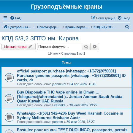
Грузоподъёмные краны
FAQ
Регистрация
Вход
П
Центральный сайт
Список форумов
Краны портальные
КПД 5/3,2 ЗПТО им. Кирова
о
КПД 5/3,2 ЗПТО им. Кирова
и
Поиск
Расширенный пои
Новая тема
с
19 тем • Страница
1
из
1
к
Темы
official passport purchase [whatsapp: +1(672)2050601]
Purchase genuine passports [whatsapp: +1(672)2050601] ID
cards, dr
Последнее сообщение
jeannevol
«
04 авг 2026, 11:45
Buy Disposable THC Vape online in Oman …:
(Telegram:@ahrrendaniel ).. Jordan Amman Saudi Arabia
Qatar Kuwait UAE Russia
Последнее сообщение
Lestdnks
«
30 июл 2026, 19:27
WhatsApp +1(581) 942-4296 Buy Weed Hashish Cocaine in
Sydney Melbourne Brisbane Austr
Последнее сообщение
penson
«
30 июл 2026, 18:27
Postulez pour un vrai TEST DUOLINGO, passeports, permis