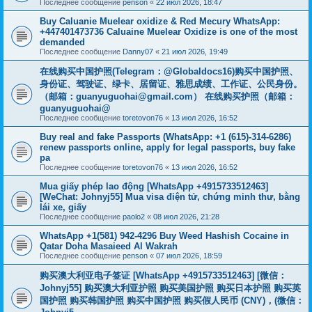
Последнее сообщение
penson
«
22 июл 2026, 18:47
Buy Caluanie Muelear oxidize & Red Mecury WhatsApp:
+447401473736 Caluaine Muelear Oxidize is one of the most
demanded
Последнее сообщение
Danny07
«
21 июл 2026, 19:49
在线购买中国护照(Telegram：@Globaldocs16)购买中国护照、
身份证、驾驶证、绿卡、居留证、雅思成绩、工作证、公民身份。
（邮箱：
guanyuguohai@gmail.com
） 在线购买护照（邮箱：
guanyuguohai@
Последнее сообщение
toretovon76
«
13 июл 2026, 16:52
Buy real and fake Passports (WhatsApp: +1 (615)-314-6286)
renew passports online, apply for legal passports, buy fake
pa
Последнее сообщение
toretovon76
«
13 июл 2026, 16:52
Mua giấy phép lao động [WhatsApp +4915733512463]
[WeChat: Johnyj55] Mua visa điện tử, chứng minh thư, bằng
lái xe, giấy
Последнее сообщение
paolo2
«
08 июл 2026, 21:28
WhatsApp +1(581) 942-4296 Buy Weed Hashish Cocaine in
Qatar Doha Masaieed Al Wakrah
Последнее сообщение
penson
«
07 июл 2026, 18:59
购买澳大利亚电子签证 [WhatsApp +4915733512463] [微信：
Johnyj55] 购买澳大利亚护照 购买美国护照 购买日本护照 购买英
国护照 购买韩国护照 购买中国护照 购买假人民币 (CNY)，(微信：