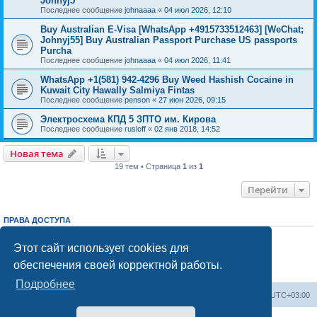
Johnyj5
Последнее сообщение
johnaaaa
«
04 июл 2026, 12:10
Buy Australian E-Visa [WhatsApp +4915733512463] [WeChat;
Johnyj55] Buy Australian Passport Purchase US passports
Purcha
Последнее сообщение
johnaaaa
«
04 июл 2026, 11:41
WhatsApp +1(581) 942-4296 Buy Weed Hashish Cocaine in
Kuwait City Hawally Salmiya Fintas
Последнее сообщение
penson
«
27 июн 2026, 09:15
Электросхема КПД 5 ЗПТО им. Кирова
Последнее сообщение
rusloff
«
02 янв 2018, 14:52
Новая тема
19 тем • Страница
1
из
1
Перейти
ПРАВА ДОСТУПА
Вы
не можете
начинать темы
Вы
не можете
отвечать на сообщения
Этот сайт использует cookies для
Вы
не можете
редактировать свои сообщения
обеспечения своей корректной работы.
Вы
не можете
удалять свои сообщения
Вы
не можете
добавлять вложения
Подробнее
Центральный сайт
Список форумов
Часовой пояс:
UTC+03:00