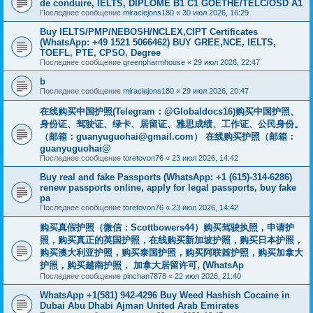
de conduire, IELTS, DIPLÔME B1 C1 GOETHE/TELC/OSD A1
Последнее сообщение
miraclejons180
«
30 июл 2026, 16:29
Buy IELTS/PMP/NEBOSH/NCLEX,CIPT Certificates
(WhatsApp: +49 1521 5066462) BUY GREE,NCE, IELTS,
TOEFL, PTE, CPSO, Degree
Последнее сообщение
greenpharmhouse
«
29 июл 2026, 22:47
b
Последнее сообщение
miraclejons180
«
29 июл 2026, 20:47
在线购买中国护照(Telegram：@Globaldocs16)购买中国护照、
身份证、驾驶证、绿卡、居留证、雅思成绩、工作证、公民身份。
（邮箱：
guanyuguohai@gmail.com
） 在线购买护照（邮箱：
guanyuguohai@
Последнее сообщение
toretovon76
«
23 июл 2026, 14:42
Buy real and fake Passports (WhatsApp: +1 (615)-314-6286)
renew passports online, apply for legal passports, buy fake
pa
Последнее сообщение
toretovon76
«
23 июл 2026, 14:42
购买真假护照（微信：Scottbowers44）购买驾驶执照，申请护
照，购买真正的英国护照，在线购买新加坡护照，购买日本护照，
购买澳大利亚护照，购买泰国护照，购买阿联酋护照，购买加拿大
护照，购买越南护照， 加拿大居留许可, (WhatsAp
Последнее сообщение
pinchan7878
«
22 июл 2026, 21:40
WhatsApp +1(581) 942-4296 Buy Weed Hashish Cocaine in
Dubai Abu Dhabi Ajman United Arab Emirates