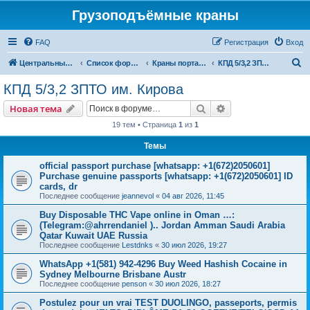
Грузоподъёмные краны
FAQ
Регистрация
Вход
П
Центральный сайт
Список форумов
Краны портальные
КПД 5/3,2 ЗПТО им. Кирова
о
КПД 5/3,2 ЗПТО им. Кирова
и
Поиск
Расширенный пои
Новая тема
с
19 тем • Страница
1
из
1
к
Темы
official passport purchase [whatsapp: +1(672)2050601]
Purchase genuine passports [whatsapp: +1(672)2050601] ID
cards, dr
Последнее сообщение
jeannevol
«
04 авг 2026, 11:45
Buy Disposable THC Vape online in Oman …:
(Telegram:@ahrrendaniel ).. Jordan Amman Saudi Arabia
Qatar Kuwait UAE Russia
Последнее сообщение
Lestdnks
«
30 июл 2026, 19:27
WhatsApp +1(581) 942-4296 Buy Weed Hashish Cocaine in
Sydney Melbourne Brisbane Austr
Последнее сообщение
penson
«
30 июл 2026, 18:27
Postulez pour un vrai TEST DUOLINGO, passeports, permis