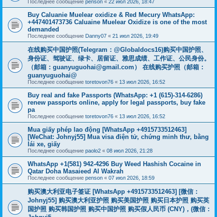
Последнее сообщение
penson
«
22 июл 2026, 18:47
Buy Caluanie Muelear oxidize & Red Mecury WhatsApp:
+447401473736 Caluaine Muelear Oxidize is one of the most
demanded
Последнее сообщение
Danny07
«
21 июл 2026, 19:49
在线购买中国护照(Telegram：@Globaldocs16)购买中国护照、
身份证、驾驶证、绿卡、居留证、雅思成绩、工作证、公民身份。
（邮箱：
guanyuguohai@gmail.com
） 在线购买护照（邮箱：
guanyuguohai@
Последнее сообщение
toretovon76
«
13 июл 2026, 16:52
Buy real and fake Passports (WhatsApp: +1 (615)-314-6286)
renew passports online, apply for legal passports, buy fake
pa
Последнее сообщение
toretovon76
«
13 июл 2026, 16:52
Mua giấy phép lao động [WhatsApp +4915733512463]
[WeChat: Johnyj55] Mua visa điện tử, chứng minh thư, bằng
lái xe, giấy
Последнее сообщение
paolo2
«
08 июл 2026, 21:28
WhatsApp +1(581) 942-4296 Buy Weed Hashish Cocaine in
Qatar Doha Masaieed Al Wakrah
Последнее сообщение
penson
«
07 июл 2026, 18:59
购买澳大利亚电子签证 [WhatsApp +4915733512463] [微信：
Johnyj55] 购买澳大利亚护照 购买美国护照 购买日本护照 购买英
国护照 购买韩国护照 购买中国护照 购买假人民币 (CNY)，(微信：