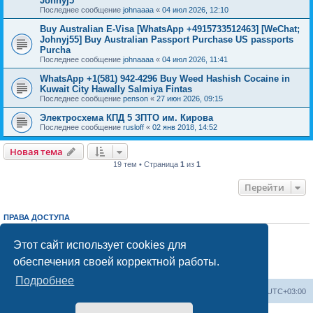
Johnyj5
Последнее сообщение
johnaaaa
«
04 июл 2026, 12:10
Buy Australian E-Visa [WhatsApp +4915733512463] [WeChat;
Johnyj55] Buy Australian Passport Purchase US passports
Purcha
Последнее сообщение
johnaaaa
«
04 июл 2026, 11:41
WhatsApp +1(581) 942-4296 Buy Weed Hashish Cocaine in
Kuwait City Hawally Salmiya Fintas
Последнее сообщение
penson
«
27 июн 2026, 09:15
Электросхема КПД 5 ЗПТО им. Кирова
Последнее сообщение
rusloff
«
02 янв 2018, 14:52
Новая тема
19 тем • Страница
1
из
1
Перейти
ПРАВА ДОСТУПА
Вы
не можете
начинать темы
Вы
не можете
отвечать на сообщения
Этот сайт использует cookies для
Вы
не можете
редактировать свои сообщения
обеспечения своей корректной работы.
Вы
не можете
удалять свои сообщения
Вы
не можете
добавлять вложения
Подробнее
Центральный сайт
Список форумов
Часовой пояс:
UTC+03:00