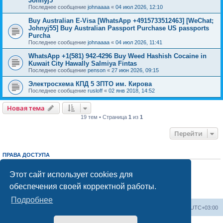
Johnyj5
Последнее сообщение
johnaaaa
«
04 июл 2026, 12:10
Buy Australian E-Visa [WhatsApp +4915733512463] [WeChat;
Johnyj55] Buy Australian Passport Purchase US passports
Purcha
Последнее сообщение
johnaaaa
«
04 июл 2026, 11:41
WhatsApp +1(581) 942-4296 Buy Weed Hashish Cocaine in
Kuwait City Hawally Salmiya Fintas
Последнее сообщение
penson
«
27 июн 2026, 09:15
Электросхема КПД 5 ЗПТО им. Кирова
Последнее сообщение
rusloff
«
02 янв 2018, 14:52
Новая тема
19 тем • Страница
1
из
1
Перейти
ПРАВА ДОСТУПА
Вы
не можете
начинать темы
Вы
не можете
отвечать на сообщения
Этот сайт использует cookies для
Вы
не можете
редактировать свои сообщения
обеспечения своей корректной работы.
Вы
не можете
удалять свои сообщения
Вы
не можете
добавлять вложения
Подробнее
Центральный сайт
Список форумов
Часовой пояс:
UTC+03:00