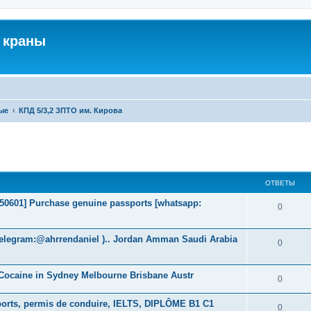
 краны
ые
КПД 5/3,2 ЗПТО им. Кирова
ширенный поиск
ОТВЕТЫ
2050601] Purchase genuine passports [whatsapp:
0
elegram:@ahrrendaniel ).. Jordan Amman Saudi Arabia
0
Cocaine in Sydney Melbourne Brisbane Austr
0
orts, permis de conduire, IELTS, DIPLÔME B1 C1
0