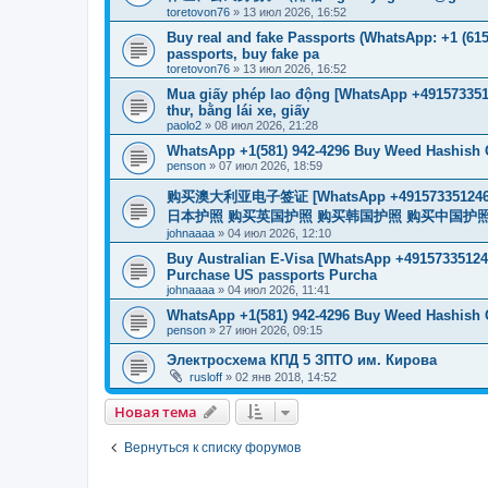
toretovon76
»
13 июл 2026, 16:52
Buy real and fake Passports (WhatsApp: +1 (615)
passports, buy fake pa
toretovon76
»
13 июл 2026, 16:52
Mua giấy phép lao động [WhatsApp +4915733512
thư, bằng lái xe, giấy
paolo2
»
08 июл 2026, 21:28
WhatsApp +1(581) 942-4296 Buy Weed Hashish 
penson
»
07 июл 2026, 18:59
购买澳大利亚电子签证 [WhatsApp +4915733512
日本护照 购买英国护照 购买韩国护照 购买中国护照 购买
johnaaaa
»
04 июл 2026, 12:10
Buy Australian E-Visa [WhatsApp +491573351246
Purchase US passports Purcha
johnaaaa
»
04 июл 2026, 11:41
WhatsApp +1(581) 942-4296 Buy Weed Hashish C
penson
»
27 июн 2026, 09:15
Электросхема КПД 5 ЗПТО им. Кирова
rusloff
»
02 янв 2018, 14:52
Новая тема
Вернуться к списку форумов