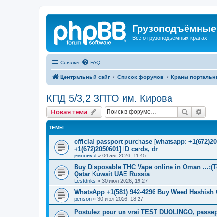
Грузоподъёмные
Всё о грузоподъёмных кранах
Ссылки
FAQ
Центральный сайт
Список форумов
Краны портальн
КПД 5/3,2 ЗПТО им. Кирова
Поиск
Рас
Новая тема
ТЕМЫ
official passport purchase [whatsapp: +1(672)
+1(672)2050601] ID cards, dr
jeannevol
»
04 авг 2026, 11:45
Buy Disposable THC Vape online in Oman …:(T
Qatar Kuwait UAE Russia
Lestdnks
»
30 июл 2026, 19:27
WhatsApp +1(581) 942-4296 Buy Weed Hashish 
penson
»
30 июл 2026, 18:27
Postulez pour un vrai TEST DUOLINGO, passep