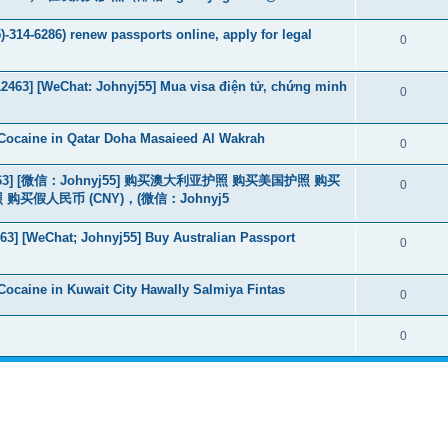
-314-6286) renew passports online, apply for legal
0
463] [WeChat: Johnyj55] Mua visa điện tử, chứng minh
0
Cocaine in Qatar Doha Masaieed Al Wakrah
0
463] [微信：Johnyj55] 购买澳大利亚护照 购买美国护照 购买
0
假人民币 (CNY)，(微信：Johnyj5
3] [WeChat; Johnyj55] Buy Australian Passport
0
ocaine in Kuwait City Hawally Salmiya Fintas
0
0