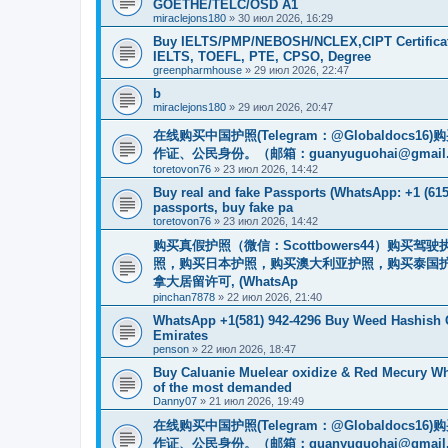
GOETHE/TELC/OSD A1
miraclejons180
»
30 июл 2026, 16:29
Buy IELTS/PMP/NEBOSH/NCLEX,CIPT Certificat
IELTS, TOEFL, PTE, CPSO, Degree
greenpharmhouse
»
29 июл 2026, 22:47
b
miraclejons180
»
29 июл 2026, 20:47
在线购买中国护照(Telegram：@Globaldo
作证、公民身份。（邮箱：
guanyuguohai@gmail
toretovon76
»
23 июл 2026, 14:42
Buy real and fake Passports (WhatsApp: +1 (615)
passports, buy fake pa
toretovon76
»
23 июл 2026, 14:42
购买真假护照（微信：Scottbowers44）购
照，购买日本护照，购买澳大利亚护照，购买泰国护
拿大居留许可, (WhatsAp
pinchan7878
»
22 июл 2026, 21:40
WhatsApp +1(581) 942-4296 Buy Weed Hashish 
Emirates
penson
»
22 июл 2026, 18:47
Buy Caluanie Muelear oxidize & Red Mecury Wh
of the most demanded
Danny07
»
21 июл 2026, 19:49
在线购买中国护照(Telegram：@Globaldo
作证、公民身份。（邮箱：
guanyuguohai@gmail