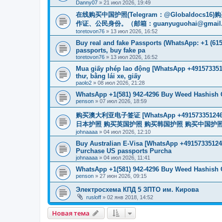
Danny07
»
21 июл 2026, 19:49
在线购买中国护照(Telegram：@Globaldo
作证、公民身份。（邮箱：
guanyuguohai@gmail
toretovon76
»
13 июл 2026, 16:52
Buy real and fake Passports (WhatsApp: +1 (615)
passports, buy fake pa
toretovon76
»
13 июл 2026, 16:52
Mua giấy phép lao động [WhatsApp +4915733512
thư, bằng lái xe, giấy
paolo2
»
08 июл 2026, 21:28
WhatsApp +1(581) 942-4296 Buy Weed Hashish 
penson
»
07 июл 2026, 18:59
购买澳大利亚电子签证 [WhatsApp +4915733512
日本护照 购买英国护照 购买韩国护照 购买中国护照 购买
johnaaaa
»
04 июл 2026, 12:10
Buy Australian E-Visa [WhatsApp +491573351246
Purchase US passports Purcha
johnaaaa
»
04 июл 2026, 11:41
WhatsApp +1(581) 942-4296 Buy Weed Hashish C
penson
»
27 июн 2026, 09:15
Электросхема КПД 5 ЗПТО им. Кирова
rusloff
»
02 янв 2018, 14:52
Новая тема