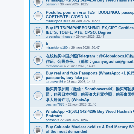
WhatsApp +1(581) 942-4296 Buy Weed Hashish 
penson
»
30 июл 2026, 18:27
Postulez pour un vrai TEST DUOLINGO, passep
GOETHE/TELC/OSD A1
miraclejons180
»
30 июл 2026, 16:29
Buy IELTS/PMP/NEBOSH/NCLEX,CIPT Certificat
IELTS, TOEFL, PTE, CPSO, Degree
greenpharmhouse
»
29 июл 2026, 22:47
b
miraclejons180
»
29 июл 2026, 20:47
在线购买中国护照(Telegram：@Globaldo
作证、公民身份。（邮箱：
guanyuguohai@gmail
toretovon76
»
23 июл 2026, 14:42
Buy real and fake Passports (WhatsApp: +1 (615)
passports, buy fake pa
toretovon76
»
23 июл 2026, 14:42
购买真假护照（微信：Scottbowers44）购
照，购买日本护照，购买澳大利亚护照，购买泰国护
拿大居留许可, (WhatsAp
pinchan7878
»
22 июл 2026, 21:40
WhatsApp +1(581) 942-4296 Buy Weed Hashish 
Emirates
penson
»
22 июл 2026, 18:47
Buy Caluanie Muelear oxidize & Red Mecury Wh
of the most demanded