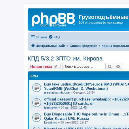
Грузоподъёмные
Всё о грузоподъёмных кранах
Ссылки
FAQ
Центральный сайт
Список форумов
Краны портальн
КПД 5/3,2 ЗПТО им. Кирова
Поиск
Рас
Новая тема
ТЕМЫ
Buy fake usd/aud/cad/CNY/euros/RMB (WHATSAPP
Yuan/RMB (WeChat ID: Wesbutman)
greenpharmhouse
»
Сегодня, 15:34
official passport purchase [whatsapp: +1(672)
+1(672)2050601] ID cards, dr
jeannevol
»
04 авг 2026, 11:45
Buy Disposable THC Vape online in Oman …:(T
Qatar Kuwait UAE Russia
Lestdnks
»
30 июл 2026, 19:27