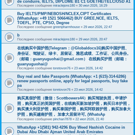
de conduire, IELTS, DIPLÔME B1 C1 GOETHE/TELC/OSD A1
Последнее сообщение
miraclejons180
«
30 июл 2026, 16:29
Buy IELTS/PMP/NEBOSH/NCLEX,CIPT Certificates
(WhatsApp: +49 1521 5066462) BUY GREE,NCE, IELTS,
TOEFL, PTE, CPSO, Degree
Последнее сообщение
greenpharmhouse
«
29 июл 2026, 22:47
b
Последнее сообщение
miraclejons180
«
29 июл 2026, 20:47
在线购买中国护照(Telegram：@Globaldocs16)购买中国护照、
身份证、驾驶证、绿卡、居留证、雅思成绩、工作证、公民身份。
（邮箱：
guanyuguohai@gmail.com
） 在线购买护照（邮箱：
guanyuguohai@
Последнее сообщение
toretovon76
«
23 июл 2026, 14:42
Buy real and fake Passports (WhatsApp: +1 (615)-314-6286)
renew passports online, apply for legal passports, buy fake
pa
Последнее сообщение
toretovon76
«
23 июл 2026, 14:42
购买真假护照（微信：Scottbowers44）购买驾驶执照，申请护
照，购买真正的英国护照，在线购买新加坡护照，购买日本护照，
购买澳大利亚护照，购买泰国护照，购买阿联酋护照，购买加拿大
护照，购买越南护照， 加拿大居留许可, (WhatsAp
Последнее сообщение
pinchan7878
«
22 июл 2026, 21:40
WhatsApp +1(581) 942-4296 Buy Weed Hashish Cocaine in
Dubai Abu Dhabi Ajman United Arab Emirates