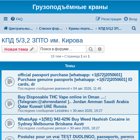
Грузоподъёмные краны
FAQ
Регистрация
Вход
П
Центральный сайт
Список форумов
Краны портальные
КПД 5/3,2 ЗПТО им. Кирова
о
КПД 5/3,2 ЗПТО им. Кирова
и
Поиск
Расширенный пои
Новая тема
с
19 тем • Страница
1
из
1
к
Темы
official passport purchase [whatsapp: +1(672)2050601]
Purchase genuine passports [whatsapp: +1(672)2050601] ID
cards, dr
Последнее сообщение
jeannevol
«
04 авг 2026, 11:45
Buy Disposable THC Vape online in Oman …:
(Telegram:@ahrrendaniel ).. Jordan Amman Saudi Arabia
Qatar Kuwait UAE Russia
Последнее сообщение
Lestdnks
«
30 июл 2026, 19:27
WhatsApp +1(581) 942-4296 Buy Weed Hashish Cocaine in
Sydney Melbourne Brisbane Austr
Последнее сообщение
penson
«
30 июл 2026, 18:27
Postulez pour un vrai TEST DUOLINGO, passeports, permis