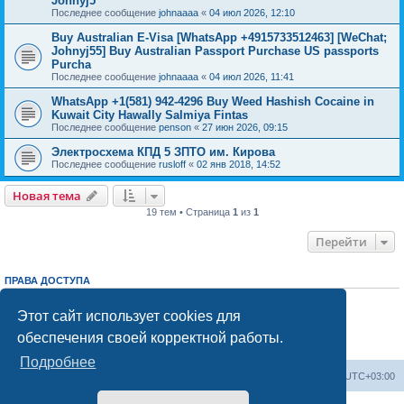
Johnyj5
Последнее сообщение
johnaaaa
«
04 июл 2026, 12:10
Buy Australian E-Visa [WhatsApp +4915733512463] [WeChat;
Johnyj55] Buy Australian Passport Purchase US passports
Purcha
Последнее сообщение
johnaaaa
«
04 июл 2026, 11:41
WhatsApp +1(581) 942-4296 Buy Weed Hashish Cocaine in
Kuwait City Hawally Salmiya Fintas
Последнее сообщение
penson
«
27 июн 2026, 09:15
Электросхема КПД 5 ЗПТО им. Кирова
Последнее сообщение
rusloff
«
02 янв 2018, 14:52
Новая тема
19 тем • Страница
1
из
1
Перейти
ПРАВА ДОСТУПА
Вы
не можете
начинать темы
Вы
не можете
отвечать на сообщения
Этот сайт использует cookies для
Вы
не можете
редактировать свои сообщения
обеспечения своей корректной работы.
Вы
не можете
удалять свои сообщения
Вы
не можете
добавлять вложения
Подробнее
Центральный сайт
Список форумов
Часовой пояс:
UTC+03:00