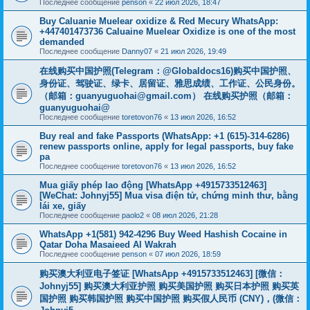
Последнее сообщение
penson
«
22 июл 2026, 18:47
Buy Caluanie Muelear oxidize & Red Mecury WhatsApp:
+447401473736 Caluaine Muelear Oxidize is one of the most
demanded
Последнее сообщение
Danny07
«
21 июл 2026, 19:49
在线购买中国护照(Telegram：@Globaldocs16)购买中国护照、
身份证、驾驶证、绿卡、居留证、雅思成绩、工作证、公民身份。
（邮箱：
guanyuguohai@gmail.com
） 在线购买护照（邮箱：
guanyuguohai@
Последнее сообщение
toretovon76
«
13 июл 2026, 16:52
Buy real and fake Passports (WhatsApp: +1 (615)-314-6286)
renew passports online, apply for legal passports, buy fake
pa
Последнее сообщение
toretovon76
«
13 июл 2026, 16:52
Mua giấy phép lao động [WhatsApp +4915733512463]
[WeChat: Johnyj55] Mua visa điện tử, chứng minh thư, bằng
lái xe, giấy
Последнее сообщение
paolo2
«
08 июл 2026, 21:28
WhatsApp +1(581) 942-4296 Buy Weed Hashish Cocaine in
Qatar Doha Masaieed Al Wakrah
Последнее сообщение
penson
«
07 июл 2026, 18:59
购买澳大利亚电子签证 [WhatsApp +4915733512463] [微信：
Johnyj55] 购买澳大利亚护照 购买美国护照 购买日本护照 购买英
国护照 购买韩国护照 购买中国护照 购买假人民币 (CNY)，(微信：