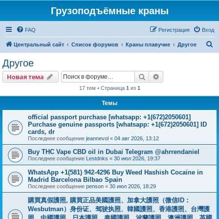
Грузоподъёмные краны
FAQ
Регистрация
Вход
П
Центральный сайт
Список форумов
Краны плавучие
Другое
о
Другое
и
Поиск
Расширенный пои
Новая тема
с
17 тем • Страница
1
из
1
к
Темы
official passport purchase [whatsapp: +1(672)2050601]
Purchase genuine passports [whatsapp: +1(672)2050601] ID
cards, dr
Последнее сообщение
jeannevol
«
04 авг 2026, 13:12
Buy THC Vape CBD oil in Dubai Telegram @ahrrendaniel
Последнее сообщение
Lestdnks
«
30 июл 2026, 19:37
WhatsApp +1(581) 942-4296 Buy Weed Hashish Cocaine in
Madrid Barcelona Bilbao Spain
Последнее сообщение
penson
«
30 июл 2026, 18:29
購買真假護照, 購買正品美國護照、加拿大護照（微信ID：
Wesbutman）身份证、驾驶执照、韓國護照、香港護照、台灣護
照、中國護照、日本護照、泰國護照、波蘭護照、澳洲護照、英國