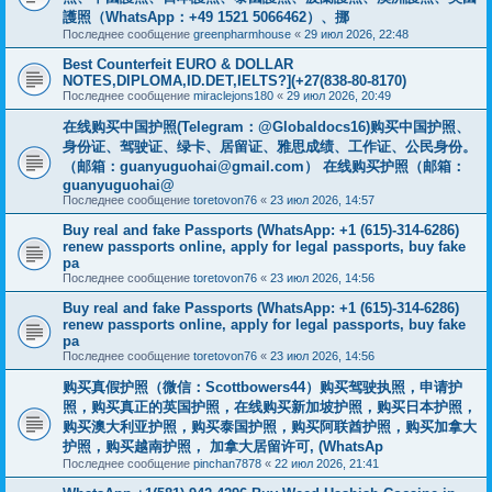
護照（WhatsApp：+49 1521 5066462）、挪
Последнее сообщение
greenpharmhouse
«
29 июл 2026, 22:48
Best Counterfeit EURO & DOLLAR
NOTES,DIPLOMA,ID.DET,IELTS?](+27(838-80-8170)
Последнее сообщение
miraclejons180
«
29 июл 2026, 20:49
在线购买中国护照(Telegram：@Globaldocs16)购买中国护照、
身份证、驾驶证、绿卡、居留证、雅思成绩、工作证、公民身份。
（邮箱：
guanyuguohai@gmail.com
） 在线购买护照（邮箱：
guanyuguohai@
Последнее сообщение
toretovon76
«
23 июл 2026, 14:57
Buy real and fake Passports (WhatsApp: +1 (615)-314-6286)
renew passports online, apply for legal passports, buy fake
pa
Последнее сообщение
toretovon76
«
23 июл 2026, 14:56
Buy real and fake Passports (WhatsApp: +1 (615)-314-6286)
renew passports online, apply for legal passports, buy fake
pa
Последнее сообщение
toretovon76
«
23 июл 2026, 14:56
购买真假护照（微信：Scottbowers44）购买驾驶执照，申请护
照，购买真正的英国护照，在线购买新加坡护照，购买日本护照，
购买澳大利亚护照，购买泰国护照，购买阿联酋护照，购买加拿大
护照，购买越南护照， 加拿大居留许可, (WhatsAp
Последнее сообщение
pinchan7878
«
22 июл 2026, 21:41