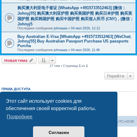
购买澳大利亚电子签证 [WhatsApp +4915733512463] [微信：
Johnyj55] 购买澳大利亚护照 购买美国护照 购买日本护照 购买英
国护照 购买韩国护照 购买中国护照 购买假人民币 (CNY)，(微信：
Johnyj5
Последнее сообщение
johnaaaa
«
04 июл 2026, 12:12
Buy Australian E-Visa [WhatsApp +4915733512463] [WeChat;
Johnyj55] Buy Australian Passport Purchase US passports
Purcha
Последнее сообщение
johnaaaa
«
04 июл 2026, 11:48
Новая тема
17 тем • Страница
1
из
1
Перейти
ПРАВА ДОСТУПА
Вы
не можете
начинать темы
Вы
не можете
отвечать на сообщения
Этот сайт использует cookies для
Вы
не можете
редактировать свои сообщения
обеспечения своей корректной работы.
Вы
не можете
удалять свои сообщения
Вы
не можете
добавлять вложения
Подробнее
Центральный сайт
Список форумов
Часовой пояс:
UTC+03:00
Согласен
Создано на основе
phpBB
® Forum Software © phpBB Limited