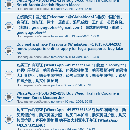
WhatsApp +1(581) 942-4296 Buy Weed Hashish Cocaine in
Soudi Arabia Jeddah Riyadh Mecca
Последнее сообщение
penson
«
22 июл 2026, 18:51
在线购买中国护照(Telegram：@Globaldocs16)购买中国护照、
身份证、驾驶证、绿卡、居留证、雅思成绩、工作证、公民身份。
（邮箱：
guanyuguohai@gmail.com
） 在线购买护照（邮箱：
guanyuguohai@
Последнее сообщение
toretovon76
«
13 июл 2026, 17:00
Buy real and fake Passports (WhatsApp: +1 (615)-314-6286)
renew passports online, apply for legal passports, buy fake
pa
Последнее сообщение
toretovon76
«
13 июл 2026, 16:59
购买工作许可证 [WhatsApp +4915733512463] [微信：Johnyj55]
购买电子签证，购买身份证、购买驾驶执照、购买居留许可 购买澳
大利亚护照，购买美国护照，购买日本护照，购买英国护照，购买
韩国护照，购买中国护照
Последнее сообщение
paolo2
«
08 июл 2026, 21:31
WhatsApp +1(581) 942-4296 Buy Weed Hashish Cocaine in
Amman Zarqa Madaba Jor
Последнее сообщение
penson
«
07 июл 2026, 19:03
购买工作许可证 [WhatsApp +4915733512463] 购买德国护照，购
买真假护照，购买美国护照，购买日本护照，购买英国护照，购买
韩国护照，购买中国护照 购买澳大利亚电子签证 [WhatsApp
+4915733512463]
Последнее сообщение
johnaaaa
«
04 июл 2026, 14:13