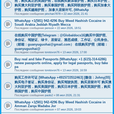
照，购买真正的英国护照，在线购买新加坡护照，购买日本护照，
购买澳大利亚护照，购买泰国护照，购买阿联酋护照，购买加拿大
护照，购买越南护照， 加拿大居留许可, (WhatsAp
Последнее сообщение
pinchan7878
«
22 июл 2026, 21:41
WhatsApp +1(581) 942-4296 Buy Weed Hashish Cocaine in
Soudi Arabia Jeddah Riyadh Mecca
Последнее сообщение
penson
«
22 июл 2026, 18:51
在线购买中国护照(Telegram：@Globaldocs16)购买中国护照、
身份证、驾驶证、绿卡、居留证、雅思成绩、工作证、公民身份。
（邮箱：
guanyuguohai@gmail.com
） 在线购买护照（邮箱：
guanyuguohai@
Последнее сообщение
toretovon76
«
13 июл 2026, 17:00
Buy real and fake Passports (WhatsApp: +1 (615)-314-6286)
renew passports online, apply for legal passports, buy fake
pa
Последнее сообщение
toretovon76
«
13 июл 2026, 16:59
购买工作许可证 [WhatsApp +4915733512463] [微信：Johnyj55]
购买电子签证，购买身份证、购买驾驶执照、购买居留许可 购买澳
大利亚护照，购买美国护照，购买日本护照，购买英国护照，购买
韩国护照，购买中国护照
Последнее сообщение
paolo2
«
08 июл 2026, 21:31
WhatsApp +1(581) 942-4296 Buy Weed Hashish Cocaine in
Amman Zarqa Madaba Jor
Последнее сообщение
penson
«
07 июл 2026, 19:03