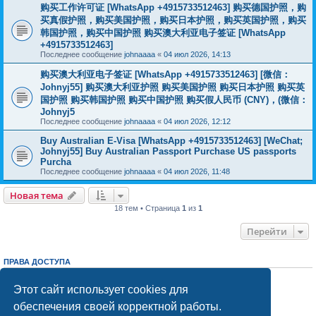
购买工作许可证 [WhatsApp +4915733512463] 购买德国护照，购
买真假护照，购买美国护照，购买日本护照，购买英国护照，购买
韩国护照，购买中国护照 购买澳大利亚电子签证 [WhatsApp
+4915733512463]
Последнее сообщение
johnaaaa
«
04 июл 2026, 14:13
购买澳大利亚电子签证 [WhatsApp +4915733512463] [微信：
Johnyj55] 购买澳大利亚护照 购买美国护照 购买日本护照 购买英
国护照 购买韩国护照 购买中国护照 购买假人民币 (CNY)，(微信：
Johnyj5
Последнее сообщение
johnaaaa
«
04 июл 2026, 12:12
Buy Australian E-Visa [WhatsApp +4915733512463] [WeChat;
Johnyj55] Buy Australian Passport Purchase US passports
Purcha
Последнее сообщение
johnaaaa
«
04 июл 2026, 11:48
Новая тема
18 тем • Страница
1
из
1
Перейти
ПРАВА ДОСТУПА
Вы
не можете
начинать темы
Вы
не можете
отвечать на сообщения
Этот сайт использует cookies для
Вы
не можете
редактировать свои сообщения
обеспечения своей корректной работы.
Вы
не можете
удалять свои сообщения
Вы
не можете
добавлять вложения