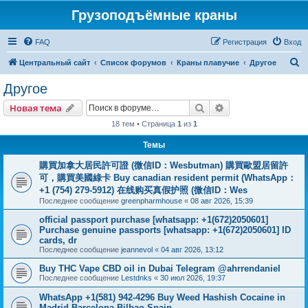
Грузоподъёмные краны
FAQ
Регистрация
Вход
П
Центральный сайт
Список форумов
Краны плавучие
Другое
о
Другое
и
Поиск
Расширенный пои
Новая тема
с
18 тем • Страница
1
из
1
к
Темы
購買加拿大居民許可證 (微信ID：Wesbutman) 購買歐盟居留許
可，購買美國綠卡 Buy canadian resident permit (WhatsApp：
+1 (754) 279-5912) 在线购买真假护照 (微信ID：Wes
Последнее сообщение
greenpharmhouse
«
08 авг 2026, 15:39
official passport purchase [whatsapp: +1(672)2050601]
Purchase genuine passports [whatsapp: +1(672)2050601] ID
cards, dr
Последнее сообщение
jeannevol
«
04 авг 2026, 13:12
Buy THC Vape CBD oil in Dubai Telegram @ahrrendaniel
Последнее сообщение
Lestdnks
«
30 июл 2026, 19:37
WhatsApp +1(581) 942-4296 Buy Weed Hashish Cocaine in
Madrid Barcelona Bilbao Spain