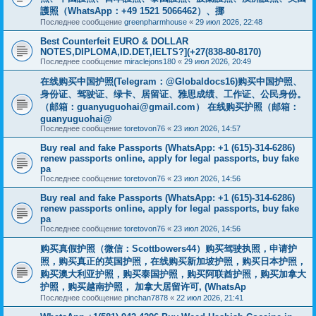
護照（WhatsApp：+49 1521 5066462）、挪
Последнее сообщение
greenpharmhouse
«
29 июл 2026, 22:48
Best Counterfeit EURO & DOLLAR
NOTES,DIPLOMA,ID.DET,IELTS?](+27(838-80-8170)
Последнее сообщение
miraclejons180
«
29 июл 2026, 20:49
在线购买中国护照(Telegram：@Globaldocs16)购买中国护照、
身份证、驾驶证、绿卡、居留证、雅思成绩、工作证、公民身份。
（邮箱：
guanyuguohai@gmail.com
） 在线购买护照（邮箱：
guanyuguohai@
Последнее сообщение
toretovon76
«
23 июл 2026, 14:57
Buy real and fake Passports (WhatsApp: +1 (615)-314-6286)
renew passports online, apply for legal passports, buy fake
pa
Последнее сообщение
toretovon76
«
23 июл 2026, 14:56
Buy real and fake Passports (WhatsApp: +1 (615)-314-6286)
renew passports online, apply for legal passports, buy fake
pa
Последнее сообщение
toretovon76
«
23 июл 2026, 14:56
购买真假护照（微信：Scottbowers44）购买驾驶执照，申请护
照，购买真正的英国护照，在线购买新加坡护照，购买日本护照，
购买澳大利亚护照，购买泰国护照，购买阿联酋护照，购买加拿大
护照，购买越南护照， 加拿大居留许可, (WhatsAp
Последнее сообщение
pinchan7878
«
22 июл 2026, 21:41