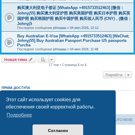
购买澳大利亚电子签证 [WhatsApp +4915733512463] [微信：
Johnyj55] 购买澳大利亚护照 购买美国护照 购买日本护照 购买英
国护照 购买韩国护照 购买中国护照 购买假人民币 (CNY)，(微信：
Johnyj5
Последнее сообщение
johnaaaa
«
04 июл 2026, 12:12
Buy Australian E-Visa [WhatsApp +4915733512463] [WeChat;
Johnyj55] Buy Australian Passport Purchase US passports
Purcha
Последнее сообщение
johnaaaa
«
04 июл 2026, 11:48
Новая тема
17 тем • Страница
1
из
1
Перейти
ПРАВА ДОСТУПА
Вы
не можете
начинать темы
Вы
не можете
отвечать на сообщения
Этот сайт использует cookies для
Вы
не можете
редактировать свои сообщения
обеспечения своей корректной работы.
Вы
не можете
удалять свои сообщения
Вы
не можете
добавлять вложения
Подробнее
Центральный сайт
Список форумов
Часовой пояс:
UTC+03:00
Согласен
Создано на основе
phpBB
® Forum Software © phpBB Limited