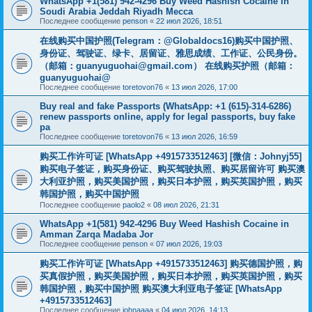
WhatsApp +1(581) 942-4296 Buy Weed Hashish Cocaine in
Soudi Arabia Jeddah Riyadh Mecca
Последнее сообщение
penson
«
22 июл 2026, 18:51
在线购买中国护照(Telegram：@Globaldocs16)购买中国护照、
身份证、驾驶证、绿卡、居留证、雅思成绩、工作证、公民身份。
（邮箱：
guanyuguohai@gmail.com
） 在线购买护照（邮箱：
guanyuguohai@
Последнее сообщение
toretovon76
«
13 июл 2026, 17:00
Buy real and fake Passports (WhatsApp: +1 (615)-314-6286)
renew passports online, apply for legal passports, buy fake
pa
Последнее сообщение
toretovon76
«
13 июл 2026, 16:59
购买工作许可证 [WhatsApp +4915733512463] [微信：Johnyj55]
购买电子签证，购买身份证、购买驾驶执照、购买居留许可 购买澳
大利亚护照，购买美国护照，购买日本护照，购买英国护照，购买
韩国护照，购买中国护照
Последнее сообщение
paolo2
«
08 июл 2026, 21:31
WhatsApp +1(581) 942-4296 Buy Weed Hashish Cocaine in
Amman Zarqa Madaba Jor
Последнее сообщение
penson
«
07 июл 2026, 19:03
购买工作许可证 [WhatsApp +4915733512463] 购买德国护照，购
买真假护照，购买美国护照，购买日本护照，购买英国护照，购买
韩国护照，购买中国护照 购买澳大利亚电子签证 [WhatsApp
+4915733512463]
Последнее сообщение
johnaaaa
«
04 июл 2026, 14:13