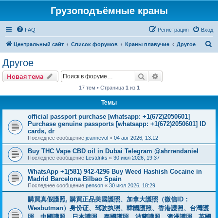
Грузоподъёмные краны
FAQ
Регистрация
Вход
П
Центральный сайт
Список форумов
Краны плавучие
Другое
о
Другое
и
Поиск
Расширенный пои
Новая тема
с
17 тем • Страница
1
из
1
к
Темы
official passport purchase [whatsapp: +1(672)2050601]
Purchase genuine passports [whatsapp: +1(672)2050601] ID
cards, dr
Последнее сообщение
jeannevol
«
04 авг 2026, 13:12
Buy THC Vape CBD oil in Dubai Telegram @ahrrendaniel
Последнее сообщение
Lestdnks
«
30 июл 2026, 19:37
WhatsApp +1(581) 942-4296 Buy Weed Hashish Cocaine in
Madrid Barcelona Bilbao Spain
Последнее сообщение
penson
«
30 июл 2026, 18:29
購買真假護照, 購買正品美國護照、加拿大護照（微信ID：
Wesbutman）身份证、驾驶执照、韓國護照、香港護照、台灣護
照、中國護照、日本護照、泰國護照、波蘭護照、澳洲護照、英國