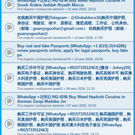
WhatsApp +1(581) 942-4296 Buy Weed Hashish Cocaine in
Soudi Arabia Jeddah Riyadh Mecca
Последнее сообщение
penson
«
22 июл 2026, 18:51
在线购买中国护照(Telegram：@Globaldocs16)购买中国护照、
身份证、驾驶证、绿卡、居留证、雅思成绩、工作证、公民身份。
（邮箱：
guanyuguohai@gmail.com
） 在线购买护照（邮箱：
guanyuguohai@
Последнее сообщение
toretovon76
«
13 июл 2026, 17:00
Buy real and fake Passports (WhatsApp: +1 (615)-314-6286)
renew passports online, apply for legal passports, buy fake
pa
Последнее сообщение
toretovon76
«
13 июл 2026, 16:59
购买工作许可证 [WhatsApp +4915733512463] [微信：Johnyj55]
购买电子签证，购买身份证、购买驾驶执照、购买居留许可 购买澳
大利亚护照，购买美国护照，购买日本护照，购买英国护照，购买
韩国护照，购买中国护照
Последнее сообщение
paolo2
«
08 июл 2026, 21:31
WhatsApp +1(581) 942-4296 Buy Weed Hashish Cocaine in
Amman Zarqa Madaba Jor
Последнее сообщение
penson
«
07 июл 2026, 19:03
购买工作许可证 [WhatsApp +4915733512463] 购买德国护照，购
买真假护照，购买美国护照，购买日本护照，购买英国护照，购买
韩国护照，购买中国护照 购买澳大利亚电子签证 [WhatsApp
+4915733512463]
Последнее сообщение
johnaaaa
«
04 июл 2026, 14:13