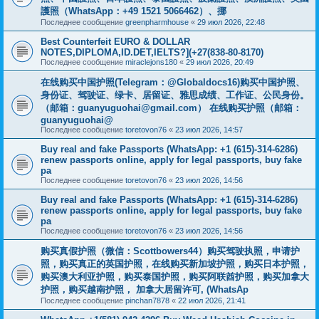
護照（WhatsApp：+49 1521 5066462）、挪
Последнее сообщение
greenpharmhouse
«
29 июл 2026, 22:48
Best Counterfeit EURO & DOLLAR
NOTES,DIPLOMA,ID.DET,IELTS?](+27(838-80-8170)
Последнее сообщение
miraclejons180
«
29 июл 2026, 20:49
在线购买中国护照(Telegram：@Globaldocs16)购买中国护照、
身份证、驾驶证、绿卡、居留证、雅思成绩、工作证、公民身份。
（邮箱：
guanyuguohai@gmail.com
） 在线购买护照（邮箱：
guanyuguohai@
Последнее сообщение
toretovon76
«
23 июл 2026, 14:57
Buy real and fake Passports (WhatsApp: +1 (615)-314-6286)
renew passports online, apply for legal passports, buy fake
pa
Последнее сообщение
toretovon76
«
23 июл 2026, 14:56
Buy real and fake Passports (WhatsApp: +1 (615)-314-6286)
renew passports online, apply for legal passports, buy fake
pa
Последнее сообщение
toretovon76
«
23 июл 2026, 14:56
购买真假护照（微信：Scottbowers44）购买驾驶执照，申请护
照，购买真正的英国护照，在线购买新加坡护照，购买日本护照，
购买澳大利亚护照，购买泰国护照，购买阿联酋护照，购买加拿大
护照，购买越南护照， 加拿大居留许可, (WhatsAp
Последнее сообщение
pinchan7878
«
22 июл 2026, 21:41