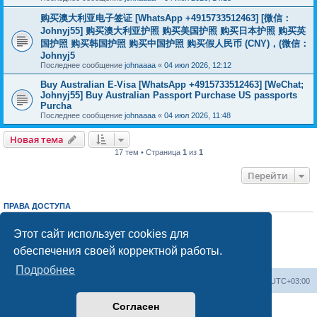
购买澳大利亚电子签证 [WhatsApp +4915733512463] [微信：
Johnyj55] 购买澳大利亚护照 购买美国护照 购买日本护照 购买英
国护照 购买韩国护照 购买中国护照 购买假人民币 (CNY)，(微信：
Johnyj5
Последнее сообщение
johnaaaa
«
04 июл 2026, 12:12
Buy Australian E-Visa [WhatsApp +4915733512463] [WeChat;
Johnyj55] Buy Australian Passport Purchase US passports
Purcha
Последнее сообщение
johnaaaa
«
04 июл 2026, 11:48
Новая тема
17 тем • Страница
1
из
1
Перейти
ПРАВА ДОСТУПА
Вы
не можете
начинать темы
Вы
не можете
отвечать на сообщения
Этот сайт использует cookies для
Вы
не можете
редактировать свои сообщения
обеспечения своей корректной работы.
Вы
не можете
удалять свои сообщения
Вы
не можете
добавлять вложения
Подробнее
Центральный сайт
Список форумов
Часовой пояс:
UTC+03:00
Согласен
Создано на основе
phpBB
® Forum Software © phpBB Limited