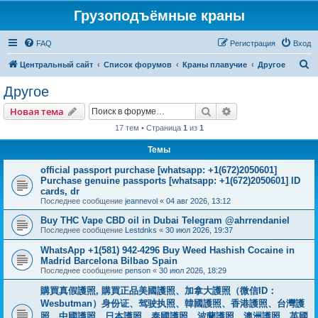
Грузоподъёмные краны
FAQ
Регистрация
Вход
П
Центральный сайт
Список форумов
Краны плавучие
Другое
о
Другое
и
Поиск
Расширенный пои
Новая тема
с
17 тем • Страница
1
из
1
к
Темы
official passport purchase [whatsapp: +1(672)2050601]
Purchase genuine passports [whatsapp: +1(672)2050601] ID
cards, dr
Последнее сообщение
jeannevol
«
04 авг 2026, 13:12
Buy THC Vape CBD oil in Dubai Telegram @ahrrendaniel
Последнее сообщение
Lestdnks
«
30 июл 2026, 19:37
WhatsApp +1(581) 942-4296 Buy Weed Hashish Cocaine in
Madrid Barcelona Bilbao Spain
Последнее сообщение
penson
«
30 июл 2026, 18:29
購買真假護照, 購買正品美國護照、加拿大護照（微信ID：
Wesbutman）身份证、驾驶执照、韓國護照、香港護照、台灣護
照、中國護照、日本護照、泰國護照、波蘭護照、澳洲護照、英國