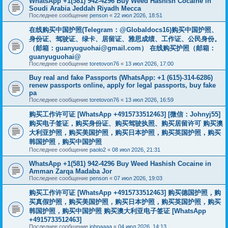
WhatsApp +1(581) 942-4296 Buy Weed Hashish Cocaine in
Soudi Arabia Jeddah Riyadh Mecca
Последнее сообщение
penson
«
22 июл 2026, 18:51
在线购买中国护照(Telegram：@Globaldocs16)购买中国护照、
身份证、驾驶证、绿卡、居留证、雅思成绩、工作证、公民身份。
（邮箱：
guanyuguohai@gmail.com
） 在线购买护照（邮箱：
guanyuguohai@
Последнее сообщение
toretovon76
«
13 июл 2026, 17:00
Buy real and fake Passports (WhatsApp: +1 (615)-314-6286)
renew passports online, apply for legal passports, buy fake
pa
Последнее сообщение
toretovon76
«
13 июл 2026, 16:59
购买工作许可证 [WhatsApp +4915733512463] [微信：Johnyj55]
购买电子签证，购买身份证、购买驾驶执照、购买居留许可 购买澳
大利亚护照，购买美国护照，购买日本护照，购买英国护照，购买
韩国护照，购买中国护照
Последнее сообщение
paolo2
«
08 июл 2026, 21:31
WhatsApp +1(581) 942-4296 Buy Weed Hashish Cocaine in
Amman Zarqa Madaba Jor
Последнее сообщение
penson
«
07 июл 2026, 19:03
购买工作许可证 [WhatsApp +4915733512463] 购买德国护照，购
买真假护照，购买美国护照，购买日本护照，购买英国护照，购买
韩国护照，购买中国护照 购买澳大利亚电子签证 [WhatsApp
+4915733512463]
Последнее сообщение
johnaaaa
«
04 июл 2026, 14:13