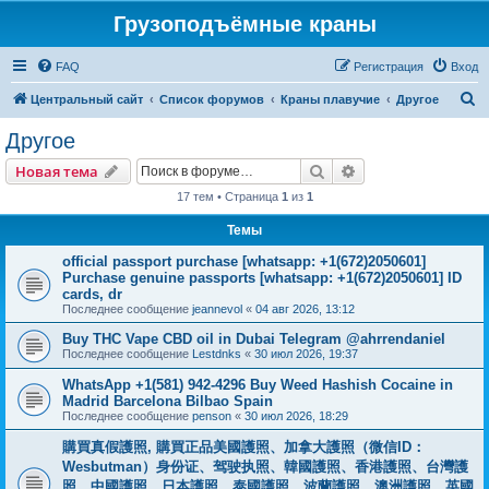
Грузоподъёмные краны
FAQ
Регистрация
Вход
П
Центральный сайт
Список форумов
Краны плавучие
Другое
о
Другое
и
Поиск
Расширенный пои
Новая тема
с
17 тем • Страница
1
из
1
к
Темы
official passport purchase [whatsapp: +1(672)2050601]
Purchase genuine passports [whatsapp: +1(672)2050601] ID
cards, dr
Последнее сообщение
jeannevol
«
04 авг 2026, 13:12
Buy THC Vape CBD oil in Dubai Telegram @ahrrendaniel
Последнее сообщение
Lestdnks
«
30 июл 2026, 19:37
WhatsApp +1(581) 942-4296 Buy Weed Hashish Cocaine in
Madrid Barcelona Bilbao Spain
Последнее сообщение
penson
«
30 июл 2026, 18:29
購買真假護照, 購買正品美國護照、加拿大護照（微信ID：
Wesbutman）身份证、驾驶执照、韓國護照、香港護照、台灣護
照、中國護照、日本護照、泰國護照、波蘭護照、澳洲護照、英國