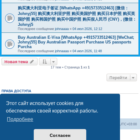
购买澳大利亚电子签证 [WhatsApp +4915733512463] [微信：
Johnyj55] 购买澳大利亚护照 购买美国护照 购买日本护照 购买英
国护照 购买韩国护照 购买中国护照 购买假人民币 (CNY)，(微信：
Johnyj5
Последнее сообщение
johnaaaa
«
04 июл 2026, 12:12
Buy Australian E-Visa [WhatsApp +4915733512463] [WeChat;
Johnyj55] Buy Australian Passport Purchase US passports
Purcha
Последнее сообщение
johnaaaa
«
04 июл 2026, 11:48
Новая тема
17 тем • Страница
1
из
1
Перейти
ПРАВА ДОСТУПА
Вы
не можете
начинать темы
Вы
не можете
отвечать на сообщения
Этот сайт использует cookies для
Вы
не можете
редактировать свои сообщения
обеспечения своей корректной работы.
Вы
не можете
удалять свои сообщения
Вы
не можете
добавлять вложения
Подробнее
Центральный сайт
Список форумов
Часовой пояс:
UTC+03:00
Согласен
Создано на основе
phpBB
® Forum Software © phpBB Limited