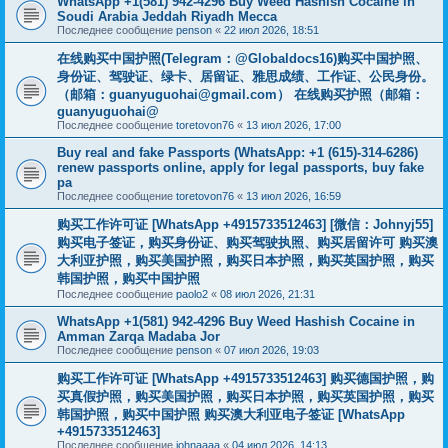
WhatsApp +1(581) 942-4296 Buy Weed Hashish Cocaine in
Soudi Arabia Jeddah Riyadh Mecca
Последнее сообщение
penson
«
22 июл 2026, 18:51
在线购买中国护照(Telegram：@Globaldocs16)购买中国护照、
身份证、驾驶证、绿卡、居留证、雅思成绩、工作证、公民身份。
（邮箱：
guanyuguohai@gmail.com
） 在线购买护照（邮箱：
guanyuguohai@
Последнее сообщение
toretovon76
«
13 июл 2026, 17:00
Buy real and fake Passports (WhatsApp: +1 (615)-314-6286)
renew passports online, apply for legal passports, buy fake
pa
Последнее сообщение
toretovon76
«
13 июл 2026, 16:59
购买工作许可证 [WhatsApp +4915733512463] [微信：Johnyj55]
购买电子签证，购买身份证、购买驾驶执照、购买居留许可 购买澳
大利亚护照，购买美国护照，购买日本护照，购买英国护照，购买
韩国护照，购买中国护照
Последнее сообщение
paolo2
«
08 июл 2026, 21:31
WhatsApp +1(581) 942-4296 Buy Weed Hashish Cocaine in
Amman Zarqa Madaba Jor
Последнее сообщение
penson
«
07 июл 2026, 19:03
购买工作许可证 [WhatsApp +4915733512463] 购买德国护照，购
买真假护照，购买美国护照，购买日本护照，购买英国护照，购买
韩国护照，购买中国护照 购买澳大利亚电子签证 [WhatsApp
+4915733512463]
Последнее сообщение
johnaaaa
«
04 июл 2026, 14:13