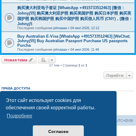
购买澳大利亚电子签证 [WhatsApp +4915733512463] [微信：
Johnyj55] 购买澳大利亚护照 购买美国护照 购买日本护照 购买英
国护照 购买韩国护照 购买中国护照 购买假人民币 (CNY)，(微信：
Johnyj5
Последнее сообщение
johnaaaa
«
04 июл 2026, 12:12
Buy Australian E-Visa [WhatsApp +4915733512463] [WeChat;
Johnyj55] Buy Australian Passport Purchase US passports
Purcha
Последнее сообщение
johnaaaa
«
04 июл 2026, 11:48
Новая тема
17 тем • Страница
1
из
1
Перейти
ПРАВА ДОСТУПА
Вы
не можете
начинать темы
Вы
не можете
отвечать на сообщения
Этот сайт использует cookies для
Вы
не можете
редактировать свои сообщения
обеспечения своей корректной работы.
Вы
не можете
удалять свои сообщения
Вы
не можете
добавлять вложения
Подробнее
Центральный сайт
Список форумов
Часовой пояс:
UTC+03:00
Согласен
Создано на основе
phpBB
® Forum Software © phpBB Limited