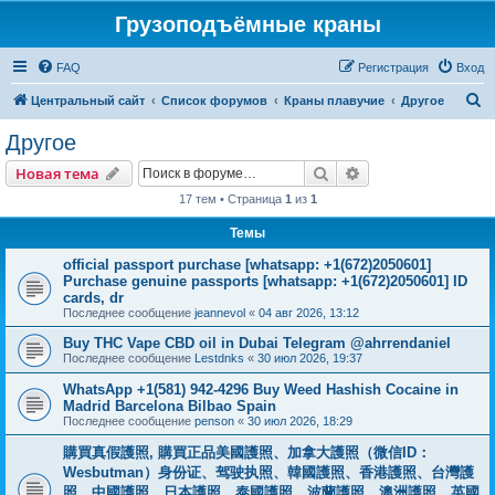
Грузоподъёмные краны
FAQ
Регистрация
Вход
П
Центральный сайт
Список форумов
Краны плавучие
Другое
о
Другое
и
Поиск
Расширенный пои
Новая тема
с
17 тем • Страница
1
из
1
к
Темы
official passport purchase [whatsapp: +1(672)2050601]
Purchase genuine passports [whatsapp: +1(672)2050601] ID
cards, dr
Последнее сообщение
jeannevol
«
04 авг 2026, 13:12
Buy THC Vape CBD oil in Dubai Telegram @ahrrendaniel
Последнее сообщение
Lestdnks
«
30 июл 2026, 19:37
WhatsApp +1(581) 942-4296 Buy Weed Hashish Cocaine in
Madrid Barcelona Bilbao Spain
Последнее сообщение
penson
«
30 июл 2026, 18:29
購買真假護照, 購買正品美國護照、加拿大護照（微信ID：
Wesbutman）身份证、驾驶执照、韓國護照、香港護照、台灣護
照、中國護照、日本護照、泰國護照、波蘭護照、澳洲護照、英國