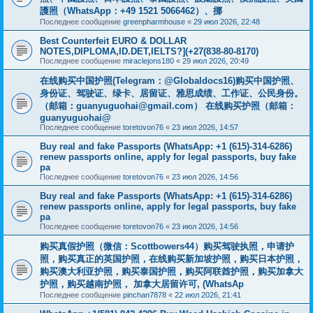
護照（WhatsApp：+49 1521 5066462）、挪
Последнее сообщение
greenpharmhouse
«
29 июл 2026, 22:48
Best Counterfeit EURO & DOLLAR
NOTES,DIPLOMA,ID.DET,IELTS?](+27(838-80-8170)
Последнее сообщение
miraclejons180
«
29 июл 2026, 20:49
在线购买中国护照(Telegram：@Globaldocs16)购买中国护照、
身份证、驾驶证、绿卡、居留证、雅思成绩、工作证、公民身份。
（邮箱：
guanyuguohai@gmail.com
） 在线购买护照（邮箱：
guanyuguohai@
Последнее сообщение
toretovon76
«
23 июл 2026, 14:57
Buy real and fake Passports (WhatsApp: +1 (615)-314-6286)
renew passports online, apply for legal passports, buy fake
pa
Последнее сообщение
toretovon76
«
23 июл 2026, 14:56
Buy real and fake Passports (WhatsApp: +1 (615)-314-6286)
renew passports online, apply for legal passports, buy fake
pa
Последнее сообщение
toretovon76
«
23 июл 2026, 14:56
购买真假护照（微信：Scottbowers44）购买驾驶执照，申请护
照，购买真正的英国护照，在线购买新加坡护照，购买日本护照，
购买澳大利亚护照，购买泰国护照，购买阿联酋护照，购买加拿大
护照，购买越南护照， 加拿大居留许可, (WhatsAp
Последнее сообщение
pinchan7878
«
22 июл 2026, 21:41