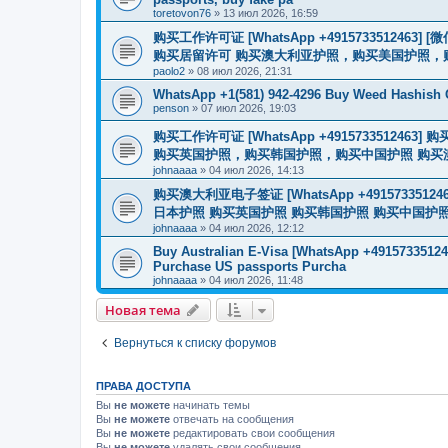
toretovon76
»
13 июл 2026, 16:59
购买工作许可证 [WhatsApp +491573351246
购买居留许可 购买澳大利亚护照，购买美国护照，
paolo2
»
08 июл 2026, 21:31
WhatsApp +1(581) 942-4296 Buy Weed Hashish
penson
»
07 июл 2026, 19:03
购买工作许可证 [WhatsApp +491573351
购买英国护照，购买韩国护照，购买中国护照 购买澳大利亚电子
johnaaaa
»
04 июл 2026, 14:13
购买澳大利亚电子签证 [WhatsApp +4915733512
日本护照 购买英国护照 购买韩国护照 购买中国护照 购买
johnaaaa
»
04 июл 2026, 12:12
Buy Australian E-Visa [WhatsApp +491573351246
Purchase US passports Purcha
johnaaaa
»
04 июл 2026, 11:48
Новая тема
Вернуться к списку форумов
ПРАВА ДОСТУПА
Вы
не можете
начинать темы
Вы
не можете
отвечать на сообщения
Вы
не можете
редактировать свои сообщения
Вы
не можете
удалять свои сообщения