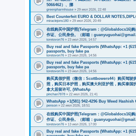
5066462）、挪
greenpharmhouse
»
29 июл 2026, 22:48
Best Counterfeit EURO & DOLLAR NOTES,DIPLO
miraclejons180
»
29 июл 2026, 20:49
在线购买中国护照(Telegram：@Globaldo
作证、公民身份。（邮箱：
guanyuguohai@gmail
toretovon76
»
23 июл 2026, 14:57
Buy real and fake Passports (WhatsApp: +1 (615)
passports, buy fake pa
toretovon76
»
23 июл 2026, 14:56
Buy real and fake Passports (WhatsApp: +1 (615)
passports, buy fake pa
toretovon76
»
23 июл 2026, 14:56
购买真假护照（微信：Scottbowers44）购
照，购买日本护照，购买澳大利亚护照，购买泰国护
拿大居留许可, (WhatsAp
pinchan7878
»
22 июл 2026, 21:41
WhatsApp +1(581) 942-4296 Buy Weed Hashish 
penson
»
22 июл 2026, 18:51
在线购买中国护照(Telegram：@Globaldo
作证、公民身份。（邮箱：
guanyuguohai@gmail
toretovon76
»
13 июл 2026, 17:00
Buy real and fake Passports (WhatsApp: +1 (615)
passports, buy fake pa