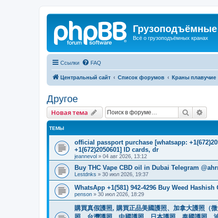
Грузоподъёмные
Всё о грузоподъёмных кранах
Ссылки
FAQ
Центральный сайт
Список форумов
Краны плавучие
Другое
Поиск
Рас
Новая тема
ТЕМЫ
official passport purchase [whatsapp: +1(672)
+1(672)2050601] ID cards, dr
jeannevol
»
04 авг 2026, 13:12
Buy THC Vape CBD oil in Dubai Telegram @ahr
Lestdnks
»
30 июл 2026, 19:37
WhatsApp +1(581) 942-4296 Buy Weed Hashish C
penson
»
30 июл 2026, 18:29
購買真假護照, 購買正品美國護照、加拿大護照（微信
照、台灣護照、中國護照、日本護照、泰國護照、波蘭護照