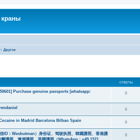
 краны
Другое
ширенный поиск
ОТВЕТЫ
2050601] Purchase genuine passports [whatsapp:
0
rendaniel
0
ocaine in Madrid Barcelona Bilbao Spain
0
ID：Wesbutman）身份证、驾驶执照、韓國護照、香港護
0
、澳洲護照、英國護照（WhatsApp：+49 1521