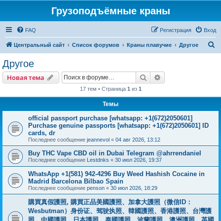
Грузоподъёмные краны
FAQ
Регистрация
Вход
П
Центральный сайт
Список форумов
Краны плавучие
Другое
о
Другое
и
Поиск
Расширенный пои
Новая тема
с
17 тем • Страница
1
из
1
к
Темы
official passport purchase [whatsapp: +1(672)2050601]
Purchase genuine passports [whatsapp: +1(672)2050601] ID
cards, dr
Последнее сообщение
jeannevol
«
04 авг 2026, 13:12
Buy THC Vape CBD oil in Dubai Telegram @ahrrendaniel
Последнее сообщение
Lestdnks
«
30 июл 2026, 19:37
WhatsApp +1(581) 942-4296 Buy Weed Hashish Cocaine in
Madrid Barcelona Bilbao Spain
Последнее сообщение
penson
«
30 июл 2026, 18:29
購買真假護照, 購買正品美國護照、加拿大護照（微信ID：
Wesbutman）身份证、驾驶执照、韓國護照、香港護照、台灣護
照、中國護照、日本護照、泰國護照、波蘭護照、澳洲護照、英國