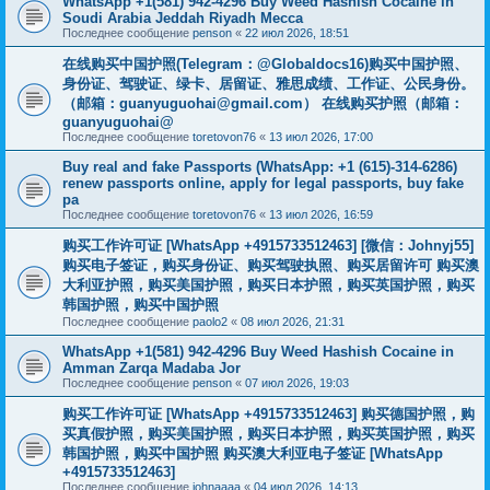
WhatsApp +1(581) 942-4296 Buy Weed Hashish Cocaine in
Soudi Arabia Jeddah Riyadh Mecca
Последнее сообщение
penson
«
22 июл 2026, 18:51
在线购买中国护照(Telegram：@Globaldocs16)购买中国护照、
身份证、驾驶证、绿卡、居留证、雅思成绩、工作证、公民身份。
（邮箱：
guanyuguohai@gmail.com
） 在线购买护照（邮箱：
guanyuguohai@
Последнее сообщение
toretovon76
«
13 июл 2026, 17:00
Buy real and fake Passports (WhatsApp: +1 (615)-314-6286)
renew passports online, apply for legal passports, buy fake
pa
Последнее сообщение
toretovon76
«
13 июл 2026, 16:59
购买工作许可证 [WhatsApp +4915733512463] [微信：Johnyj55]
购买电子签证，购买身份证、购买驾驶执照、购买居留许可 购买澳
大利亚护照，购买美国护照，购买日本护照，购买英国护照，购买
韩国护照，购买中国护照
Последнее сообщение
paolo2
«
08 июл 2026, 21:31
WhatsApp +1(581) 942-4296 Buy Weed Hashish Cocaine in
Amman Zarqa Madaba Jor
Последнее сообщение
penson
«
07 июл 2026, 19:03
购买工作许可证 [WhatsApp +4915733512463] 购买德国护照，购
买真假护照，购买美国护照，购买日本护照，购买英国护照，购买
韩国护照，购买中国护照 购买澳大利亚电子签证 [WhatsApp
+4915733512463]
Последнее сообщение
johnaaaa
«
04 июл 2026, 14:13