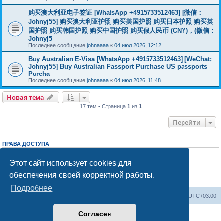
购买澳大利亚电子签证 [WhatsApp +4915733512463] [微信：
Johnyj55] 购买澳大利亚护照 购买美国护照 购买日本护照 购买英
国护照 购买韩国护照 购买中国护照 购买假人民币 (CNY)，(微信：
Johnyj5
Последнее сообщение
johnaaaa
«
04 июл 2026, 12:12
Buy Australian E-Visa [WhatsApp +4915733512463] [WeChat;
Johnyj55] Buy Australian Passport Purchase US passports
Purcha
Последнее сообщение
johnaaaa
«
04 июл 2026, 11:48
Новая тема
17 тем • Страница
1
из
1
Перейти
ПРАВА ДОСТУПА
Вы
не можете
начинать темы
Вы
не можете
отвечать на сообщения
Этот сайт использует cookies для
Вы
не можете
редактировать свои сообщения
обеспечения своей корректной работы.
Вы
не можете
удалять свои сообщения
Вы
не можете
добавлять вложения
Подробнее
Центральный сайт
Список форумов
Часовой пояс:
UTC+03:00
Согласен
Создано на основе
phpBB
® Forum Software © phpBB Limited