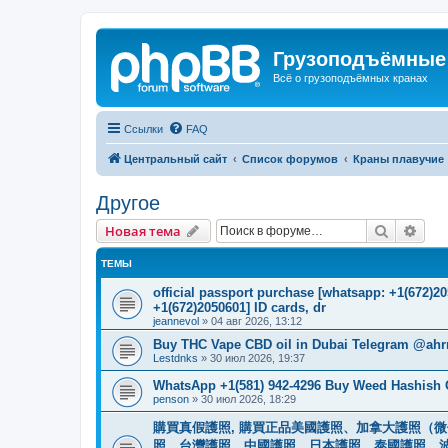
Грузоподъёмные
Всё о грузоподъёмных кранах
Ссылки
FAQ
Центральный сайт
Список форумов
Краны плавучие
Другое
Поиск
Рас
Новая тема
ТЕМЫ
official passport purchase [whatsapp: +1(672)
+1(672)2050601] ID cards, dr
jeannevol
»
04 авг 2026, 13:12
Buy THC Vape CBD oil in Dubai Telegram @ahr
Lestdnks
»
30 июл 2026, 19:37
WhatsApp +1(581) 942-4296 Buy Weed Hashish C
penson
»
30 июл 2026, 18:29
購買真假護照, 購買正品美國護照、加拿大護照（微信
照、台灣護照、中國護照、日本護照、泰國護照、波蘭護照