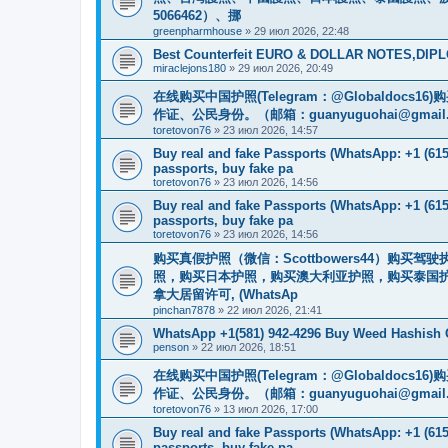
5066462）、挪
greenpharmhouse
»
29 июл 2026, 22:48
Best Counterfeit EURO & DOLLAR NOTES,DIPLO
miraclejons180
»
29 июл 2026, 20:49
在线购买中国护照(Telegram：@Globaldo
作证、公民身份。（邮箱：
guanyuguohai@gmail
toretovon76
»
23 июл 2026, 14:57
Buy real and fake Passports (WhatsApp: +1 (615)
passports, buy fake pa
toretovon76
»
23 июл 2026, 14:56
Buy real and fake Passports (WhatsApp: +1 (615)
passports, buy fake pa
toretovon76
»
23 июл 2026, 14:56
购买真假护照（微信：Scottbowers44）购
照，购买日本护照，购买澳大利亚护照，购买泰国护
拿大居留许可, (WhatsAp
pinchan7878
»
22 июл 2026, 21:41
WhatsApp +1(581) 942-4296 Buy Weed Hashish 
penson
»
22 июл 2026, 18:51
在线购买中国护照(Telegram：@Globaldo
作证、公民身份。（邮箱：
guanyuguohai@gmail
toretovon76
»
13 июл 2026, 17:00
Buy real and fake Passports (WhatsApp: +1 (615)
passports, buy fake pa