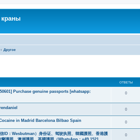
 краны
Другое
ширенный поиск
ОТВЕТЫ
2050601] Purchase genuine passports [whatsapp:
0
rendaniel
0
ocaine in Madrid Barcelona Bilbao Spain
0
ID：Wesbutman）身份证、驾驶执照、韓國護照、香港護
0
、澳洲護照、英國護照（WhatsApp：+49 1521