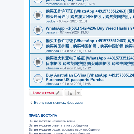
toretovon76
»
13 июл 2026, 16:59
购买工作许可证 [WhatsApp +491573351246
购买居留许可 购买澳大利亚护照，购买美国护照，
paolo2
»
08 июл 2026, 21:31
WhatsApp +1(581) 942-4296 Buy Weed Hashish
penson
»
07 июл 2026, 19:03
购买工作许可证 [WhatsApp +491573351
购买英国护照，购买韩国护照，购买中国护照 购买澳大利亚电子
johnaaaa
»
04 июл 2026, 14:13
购买澳大利亚电子签证 [WhatsApp +4915733512
日本护照 购买英国护照 购买韩国护照 购买中国护照 购买
johnaaaa
»
04 июл 2026, 12:12
Buy Australian E-Visa [WhatsApp +491573351246
Purchase US passports Purcha
johnaaaa
»
04 июл 2026, 11:48
Новая тема
Вернуться к списку форумов
ПРАВА ДОСТУПА
Вы
не можете
начинать темы
Вы
не можете
отвечать на сообщения
Вы
не можете
редактировать свои сообщения
Вы
не можете
удалять свои сообщения